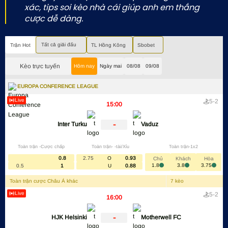
xác, tips soi kèo nhà cái giúp anh em thắng
cược dễ dàng.
Tất cả giải đấu
Trận Hot
TL Hồng Kông
Sbobet
Kèo trực tuyến
Hôm nay
Ngày mai
08/08
09/08
EUROPA CONFERENCE LEAGUE
Live
-
5
2
15:00
-
Inter Turku
Vaduz
Toàn trận -Cược chấp
Toàn trận- -tài/Xỉu
Toàn trận-1x2
0.8
2.75
O
0.93
Chủ
Khách
Hòa
1.8
3.8
3.75
0.5
1
U
0.88
Toàn trận cược Châu Á khác
7
kèo
Live
-
5
2
16:00
-
HJK Helsinki
Motherwell FC