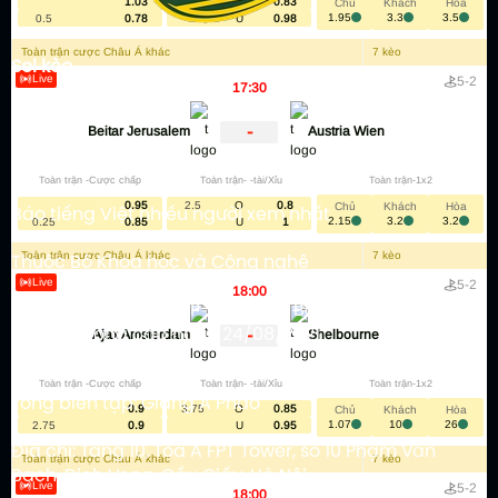
kèo bóng đá chuẩn nhất 2026
1.03
2.5
O
0.83
Chủ
Khách
Hòa
1.95
3.3
3.5
0.5
0.78
U
0.98
Người chơi muốn sử dụng các dịch vụ mà
Toàn trận cược Châu Á khác
7
kèo
Soi kèo
chúng tôi cung cấp thì phải truy cập vào
Live
-
5
2
17:30
đường link uy tín. Hiện nay, trên thị trường
Nhà cái thể thao
cũng có rất nhiều đơn vị lấy tên thương hiệu
-
Beitar Jerusalem
Austria Wien
tương tự khiến cho khách hàng bị nhầm lẫn.
Tỷ lệ kèo
Để đảm bảo an toàn nhất, bạn hãy truy cập
Toàn trận -Cược chấp
Toàn trận- -tài/Xỉu
Toàn trận-1x2
vào các nguồn uy tín như trang chuyên
0.95
2.5
O
0.8
Chủ
Khách
Hòa
Báo tiếng Việt nhiều người xem nhất
review, cộng đồng người chơi đam mê cá
2.15
3.2
3.2
0.25
0.85
U
1
cược bóng đá.
Toàn trận cược Châu Á khác
7
kèo
Thuộc Bộ Khoa học và Công nghệ
Live
-
5
2
Hoặc có thể liên hệ trực tiếp với tổng đài để
18:00
Số giấy phép: 548/GP-BTTTT do Bộ Thông tin và
được nhân viên của chúng tôi cung cấp
Truyền thông cấp ngày 24/08/2021
-
Ajax Amsterdam
Shelbourne
nhanh chóng, chuẩn xác. Bên cạnh đó, cũng
có rất nhiều kẻ xấu, đối thủ cạnh tranh lợi
dụng sự nổi tiếng của đơn vị tạo dựng các
Toàn trận -Cược chấp
Toàn trận- -tài/Xỉu
Toàn trận-1x2
Tổng biên tập: Giàng A Pháo
đường link giả mạo. Nếu không cẩn thận,
0.9
3.75
O
0.85
Chủ
Khách
Hòa
1.07
10
26
2.75
0.9
U
0.95
người chơi sẽ rất dễ bị dắt mũi, lừa đảo dẫn
Địa chỉ: Tầng 10, Tòa A FPT Tower, số 10 Phạm Văn
đến những hậu quả nghiêm trọng như lộ
Toàn trận cược Châu Á khác
7
kèo
Bạch, Dịch Vọng, Cầu Giấy, Hà Nội
thông tin, danh tính của mình.
Live
-
5
2
18:00