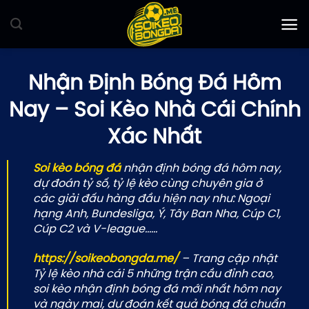
Bỏ
qua
nội
dung
Nhận Định Bóng Đá Hôm
Nay – Soi Kèo Nhà Cái Chính
Xác Nhất
Soi kèo bóng đá
nhận định bóng đá hôm nay,
dự đoán tỷ số, tỷ lệ kèo cùng chuyên gia ở
các giải đấu hàng đầu hiện nay như: Ngoại
hạng Anh, Bundesliga, Ý, Tây Ban Nha, Cúp C1,
Cúp C2 và V-league……
https://soikeobongda.me/
– Trang cập nhật
Tỷ lệ kèo nhà cái 5 những trận cầu đỉnh cao,
soi kèo nhận định bóng đá mới nhất hôm nay
và ngày mai, dự đoán kết quả bóng đá chuẩn