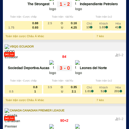
1
-
2
The Strongest
Independiente Petrolero
Toàn trận -Cược chấp
Toàn trận- -tài/Xỉu
Toàn trận-1x2
0.88
2.5
O
0.16
Chủ
Khách
Hòa
13
1.03
41
1.75
0.93
U
4.25
Toàn trận cược Châu Á khác
7
kèo
VĐQG ECUADOR
Live
-
5
2
84
'
3
-
0
Sociedad Deportiva Aucas
Leones del Norte
Toàn trận -Cược chấp
Toàn trận- -tài/Xỉu
Toàn trận-1x2
0.8
3.5
O
0.35
Chủ
Khách
Hòa
1.01
51
201
0.5
1
U
2.1
Toàn trận cược Châu Á khác
7
kèo
CANADA CANADIAN PREMIER LEAGUE
Soi kèo bóng đá
là thao tác không thể thiếu
Live
khi người chơi muốn cá cược trực tuyến. Dựa
-
5
2
90+2
'
vào phương pháp này, bạn có thể đánh giá