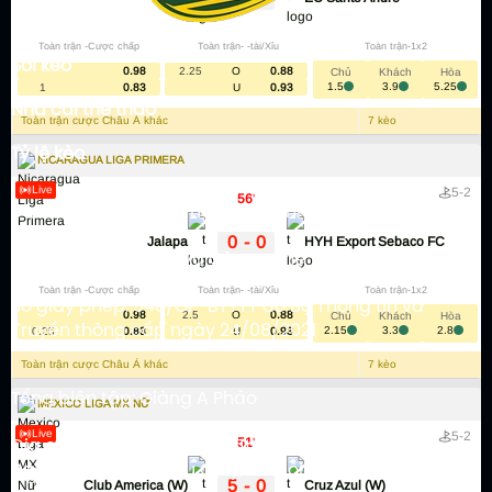
kèo bóng đá chuẩn nhất 2026
SP
Người chơi muốn sử dụng các dịch vụ mà
Toàn trận -Cược chấp
Toàn trận- -tài/Xỉu
Toàn trận-1x2
Soi kèo
chúng tôi cung cấp thì phải truy cập vào
0.98
2.25
O
0.88
Chủ
Khách
Hòa
1.5
3.9
5.25
1
0.83
U
0.93
đường link uy tín. Hiện nay, trên thị trường
Nhà cái thể thao
cũng có rất nhiều đơn vị lấy tên thương hiệu
Toàn trận cược Châu Á khác
7
kèo
tương tự khiến cho khách hàng bị nhầm lẫn.
Tỷ lệ kèo
NICARAGUA LIGA PRIMERA
Để đảm bảo an toàn nhất, bạn hãy truy cập
vào các nguồn uy tín như trang chuyên
Live
-
5
2
56
'
Báo tiếng Việt nhiều người xem nhất
review, cộng đồng người chơi đam mê cá
cược bóng đá.
0
-
0
Jalapa
HYH Export Sebaco FC
Thuộc Bộ Khoa học và Công nghệ
Hoặc có thể liên hệ trực tiếp với tổng đài để
Toàn trận -Cược chấp
Toàn trận- -tài/Xỉu
Toàn trận-1x2
Số giấy phép: 548/GP-BTTTT do Bộ Thông tin và
được nhân viên của chúng tôi cung cấp
0.98
2.5
O
0.88
Chủ
Khách
Hòa
Truyền thông cấp ngày 24/08/2021
nhanh chóng, chuẩn xác. Bên cạnh đó, cũng
2.15
3.3
2.8
0.25
0.83
U
0.93
có rất nhiều kẻ xấu, đối thủ cạnh tranh lợi
Toàn trận cược Châu Á khác
7
kèo
dụng sự nổi tiếng của đơn vị tạo dựng các
Tổng biên tập: Giàng A Pháo
đường link giả mạo. Nếu không cẩn thận,
MEXICO LIGA MX NỮ
người chơi sẽ rất dễ bị dắt mũi, lừa đảo dẫn
Live
-
5
2
Địa chỉ: Tầng 10, Tòa A FPT Tower, số 10 Phạm Văn
51
'
đến những hậu quả nghiêm trọng như lộ
Bạch, Dịch Vọng, Cầu Giấy, Hà Nội
thông tin, danh tính của mình.
5
-
0
Club America (W)
Cruz Azul (W)