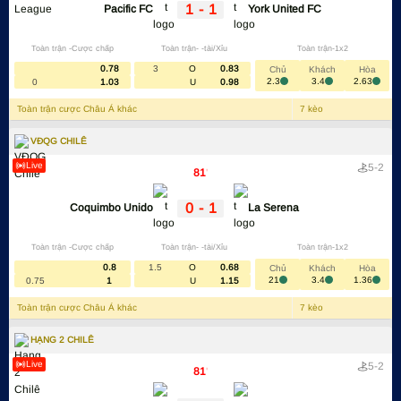
tình hình thực tế, đưa ra cái nhìn khách quan
1
-
1
Pacific FC
York United FC
và dự đoán chính xác kết quả của trận đấu.
Vậy nên, trang web
Soikeobongda.me
đã ra
Toàn trận -Cược chấp
Toàn trận- -tài/Xỉu
Toàn trận-1x2
đời để phục vụ khách hàng soi cầu miễn phí,
0.78
3
O
0.83
Chủ
Khách
Hòa
2.3
3.4
2.63
0
1.03
U
0.98
hiệu quả. Mặc dù chỉ mới hoạt động vào năm
2022 nhưng đã nhanh chóng thu hút đông
Toàn trận cược Châu Á khác
7
kèo
đảo khách hàng. Chúng tôi hoạt động bằng
VĐQG CHILÊ
cái tâm, cái tâm, đảm bảo sẽ mang đến
nhiều lợi ích tuyệt vời cho người chơi.
Live
-
5
2
81
'
0
-
1
Coquimbo Unido
La Serena
Toàn trận -Cược chấp
Toàn trận- -tài/Xỉu
Toàn trận-1x2
0.8
1.5
O
0.68
Chủ
Khách
Hòa
21
3.4
1.36
0.75
1
U
1.15
Toàn trận cược Châu Á khác
7
kèo
HẠNG 2 CHILÊ
Live
-
5
2
81
'