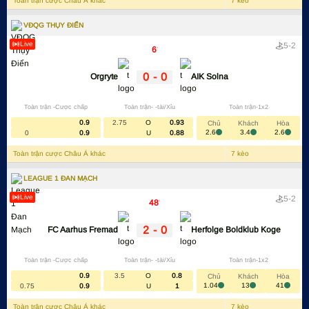
Toàn trận cược Châu Á khác
7
kèo
Giới thiệu sơ lược trang soi kèo
VĐQG THỤY ĐIỂN
bóng đá trực tuyến uy tín
Live
-
5
2
6
'
Hiện nay, dịch vụ cập nhật tin tức, soi kèo trực
0
-
0
Orgryte
AIK Solna
tuyến ngày càng phát triển mạnh mẽ. Điều
đó kéo theo các trang web hoạt động trong
Toàn trận -Cược chấp
Toàn trận- -tài/Xỉu
Toàn trận-1x2
lĩnh vực này cũng ra đời. Trong đó nổi bật
0.9
2.75
O
0.93
nhất phải kể đến trang
nhận định bóng đá
uy
Chủ
Khách
Hòa
2.6
3.4
2.6
0
0.9
U
0.88
tín hàng đầu thị trường Việt Nam.
Toàn trận cược Châu Á khác
7
kèo
TIN TỨC & SOI KÈO
Chúng tôi chỉ mới bắt đầu hoạt động vào
Tất cả
Soi kèo
Review
LEAGUE 1 ĐAN MẠCH
năm 2022 nhưng đã chiếm được vị thế vững
Live
-
5
2
chắc, sở hữu số lượng khách hàng trung
48
'
thành lên đến 3.000.000 người. Tất cả hoạt
2
-
0
FC Aarhus Fremad
Herfolge Boldklub Koge
động, dịch vụ mà chúng tôi cung cấp đều có
cơ quan kiểm duyệt chặt chẽ, đảm bảo an
toàn, minh bạch.
Toàn trận -Cược chấp
Toàn trận- -tài/Xỉu
Toàn trận-1x2
0.9
3.5
O
0.8
Chủ
Khách
Hòa
1.04
13
41
0.75
0.9
U
1
Với sự chuyên nghiệp, uy tín, trang
soi kèo
bóng đá
nhanh chóng thu hút đông đảo
Toàn trận cược Châu Á khác
7
kèo