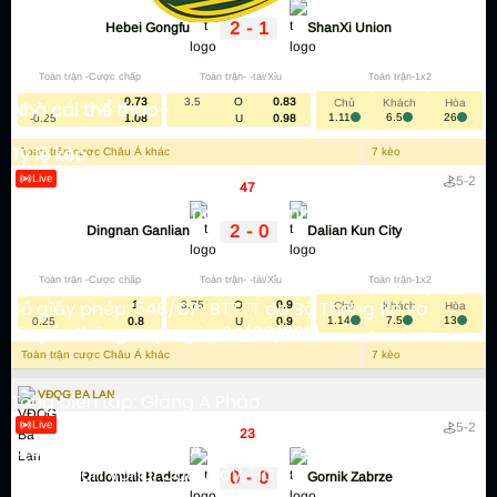
kèo bóng đá chuẩn nhất 2026
2
-
1
Hebei Gongfu
ShanXi Union
Người chơi muốn sử dụng các dịch vụ mà
Soi kèo
chúng tôi cung cấp thì phải truy cập vào
Toàn trận -Cược chấp
Toàn trận- -tài/Xỉu
Toàn trận-1x2
đường link uy tín. Hiện nay, trên thị trường
0.73
3.5
O
0.83
Chủ
Khách
Hòa
Nhà cái thể thao
cũng có rất nhiều đơn vị lấy tên thương hiệu
1.11
6.5
26
-0.25
1.08
U
0.98
tương tự khiến cho khách hàng bị nhầm lẫn.
Tỷ lệ kèo
Toàn trận cược Châu Á khác
7
kèo
Để đảm bảo an toàn nhất, bạn hãy truy cập
Live
-
5
2
47
'
vào các nguồn uy tín như trang chuyên
Báo tiếng Việt nhiều người xem nhất
review, cộng đồng người chơi đam mê cá
2
-
0
Dingnan Ganlian
Dalian Kun City
cược bóng đá.
Thuộc Bộ Khoa học và Công nghệ
Toàn trận -Cược chấp
Toàn trận- -tài/Xỉu
Toàn trận-1x2
Hoặc có thể liên hệ trực tiếp với tổng đài để
Số giấy phép: 548/GP-BTTTT do Bộ Thông tin và
1
3.75
O
0.9
Chủ
Khách
Hòa
được nhân viên của chúng tôi cung cấp
1.14
7.5
13
0.25
0.8
U
0.9
Truyền thông cấp ngày 24/08/2021
nhanh chóng, chuẩn xác. Bên cạnh đó, cũng
Toàn trận cược Châu Á khác
7
kèo
có rất nhiều kẻ xấu, đối thủ cạnh tranh lợi
dụng sự nổi tiếng của đơn vị tạo dựng các
VĐQG BA LAN
Tổng biên tập: Giàng A Pháo
đường link giả mạo. Nếu không cẩn thận,
Live
-
5
2
người chơi sẽ rất dễ bị dắt mũi, lừa đảo dẫn
23
'
Địa chỉ: Tầng 10, Tòa A FPT Tower, số 10 Phạm Văn
đến những hậu quả nghiêm trọng như lộ
Bạch, Dịch Vọng, Cầu Giấy, Hà Nội
0
-
0
Radomiak Radom
Gornik Zabrze
thông tin, danh tính của mình.