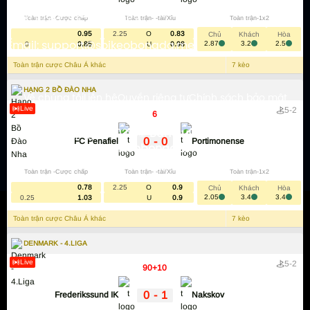
Điện thoại: 024 7330 889
Toàn trận -Cược chấp
Toàn trận- -tài/Xỉu
Toàn trận-1x2
0.95
2.25
O
0.83
Chủ
Khách
Hòa
Email:
support@soikeobongda.me
2.87
3.2
2.5
0
0.85
U
0.98
Toàn trận cược Châu Á khác
7
kèo
HẠNG 2 BỒ ĐÀO NHA
Về chúng tôi
Liên hệ
Quyền riêng tư
Chính sách bảo mật
Live
-
5
2
6
'
Copyright 2026 ©
Bản quyền thuộc về
0
-
0
FC Penafiel
Portimonense
soikeobongda.me
Link vào trang soi kèo bóng đá an toàn
Toàn trận -Cược chấp
Toàn trận- -tài/Xỉu
Toàn trận-1x2
Thống kê lượt truy cập vào
0.78
2.25
O
0.9
Chủ
Khách
Hòa
2.05
3.4
3.4
0.25
1.03
U
0.9
trang web từ 2020-2024
Toàn trận cược Châu Á khác
7
kèo
Để thấy được sự phát triển vượt bậc của
DENMARK - 4.LIGA
trang web, bạn nên tham khảo thông tin
Live
-
5
2
thống kê lượt truy cập từ năm 2020 đến nay.
90+10
'
Cụ thể như sau:
0
-
1
Frederikssund IK
Nakskov