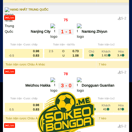
khách hàng đam mê cá cược bóng đá. Tại
HẠNG NHẤT TRUNG QUỐC
đây, bạn có thể cập nhật rất nhiều tin tức hữu
ích, được các chuyên gia soi kèo miễn phí và
Live
-
5
2
75
'
tham khảo để đưa ra quyết định cược sáng
TIN SOI KÈO
suốt.
1
-
1
Nanjing City
Nantong Zhiyun
Nhận Định Kèo Leverkusen vs Sevilla 20h30 08/08
Giao Hữu
Toàn trận -Cược chấp
Toàn trận- -tài/Xỉu
Toàn trận-1x2
Tháng 8 4, 2026
0.98
2.5
O
0.73
Chủ
Khách
Hòa
Cuộc đối đầu giữa Leverkusen vs [...]
6
1.61
3.4
-0.5
0.83
U
1.08
Toàn trận cược Châu Á khác
7
kèo
Live
-
5
2
78
'
3
-
0
Meizhou Hakka
Dongguan Guanlian
Toàn trận -Cược chấp
Toàn trận- -tài/Xỉu
Toàn trận-1x2
Sơ lược trang soi kèo bóng đá trực tuyến tại Việt
0.98
2.5
O
0.9
Chủ
Khách
Hòa
Nam
1.01
41
67
0.5
0.83
U
0.9
Toàn trận cược Châu Á khác
7
kèo
Cập nhật link vào trang soi
Live
-
5
2
74
'