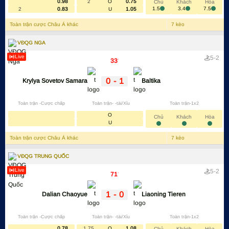
0.98
2
O
0.75
Chủ
Khách
Hòa
1.5
3.4
7.5
2
0.83
U
1.05
Toàn trận cược Châu Á khác
7
kèo
VĐQG NGA
Live
-
5
2
33
'
0
-
1
Krylya Sovetov Samara
Baltika
Toàn trận -Cược chấp
Toàn trận- -tài/Xỉu
Toàn trận-1x2
O
Chủ
Khách
Hòa
U
Toàn trận cược Châu Á khác
7
kèo
VĐQG TRUNG QUỐC
Live
-
5
2
71
'
1
-
0
Dalian Chaoyue
Liaoning Tieren
Soi kèo bóng đá
là thao tác không thể thiếu
khi người chơi muốn cá cược trực tuyến. Dựa
Toàn trận -Cược chấp
Toàn trận- -tài/Xỉu
Toàn trận-1x2
vào phương pháp này, bạn có thể đánh giá
0.78
1.75
O
1.08
Chủ
Khách
Hòa