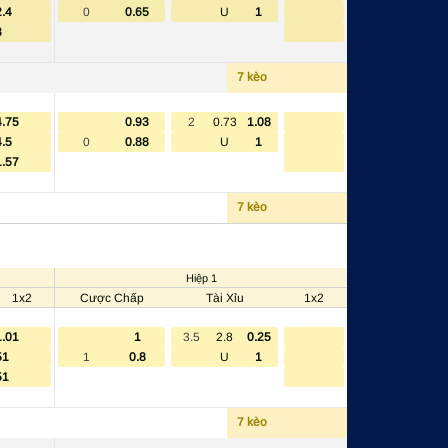
2.4
0
0.65
U
1
3
7
kèo
4.75
0.93
2
0.73
1.08
4.5
0
0.88
U
1
1.57
7
kèo
Hiệp 1
1x2
Cược Chấp
Tài Xỉu
1x2
1.01
1
3.5
2.8
0.25
51
1
0.8
U
1
51
7
kèo