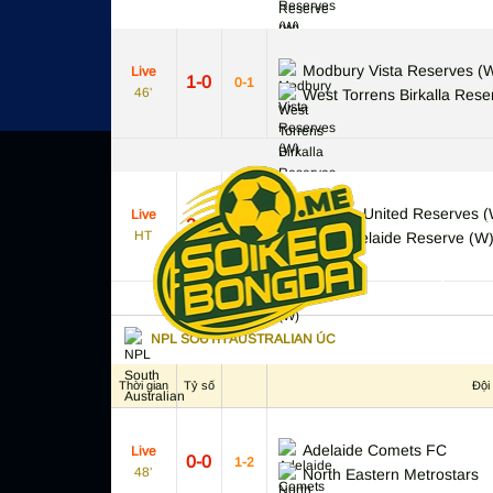
cuộc [...]
Cuộc đối đầu giữa Leverkusen vs [...]
Modbury Vista Reserves (
Live
1
-
0
-
0
1
46
'
West Torrens Birkalla Rese
Soi kèo
Flinders United Reserves 
Live
Nhà cá
2
-
3
-
0
6
HT
West Adelaide Reserve (W
Cập nhật link vào trang s
Tỷ lệ k
Người chơi muốn sử dụng các dịch vụ mà 
rất nhiều đơn vị lấy tên thương hiệu t
nguồn uy tín như trang chuyên review
NPL SOUTH AUSTRALIAN ÚC
Hoặc có thể liên hệ trực tiếp với tổng
Thời gian
Tỷ số
Đội
nhiều kẻ xấu, đối thủ cạnh tranh lợi dụ
rất dễ bị dắt mũi, lừa đảo dẫn đến nhữ
Adelaide Comets FC
Live
0
-
0
-
1
2
48
'
North Eastern Metrostars