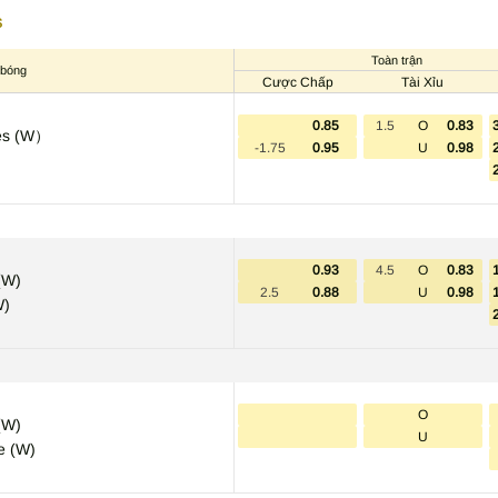
bật nhất phải kể đến trang
nhận định bóng đá
uy tín hàn
S
Toàn trận
ào năm 2022 nhưng đã chiếm được vị thế vững chắc, sở 
 bóng
Cược Chấp
Tài Xỉu
động, dịch vụ mà chúng tôi cung cấp đều có cơ quan kiểm
0.85
1.5
O
0.83
ves (W）
-1.75
0.95
U
0.98
kèo bóng đá
nhanh chóng thu hút đông đảo khách hàng 
ích, được các chuyên gia soi kèo miễn phí và tham khảo đ
0.93
4.5
O
0.83
(W)
2.5
0.88
U
0.98
W)
TIN SOI KÈO
O
(W)
U
Soi Kèo Trận Munich vs Aston Villa Lúc
N
e (W)
19h00 Ngày 07/08
0
Tháng 8 4, 2026
T