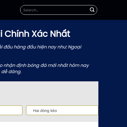
i Chính Xác Nhất
ải đấu hàng đầu hiện nay như: Ngoại
 kèo nhận định bóng đá mới nhất hôm nay
 dễ dàng.
Hai dòng kèo