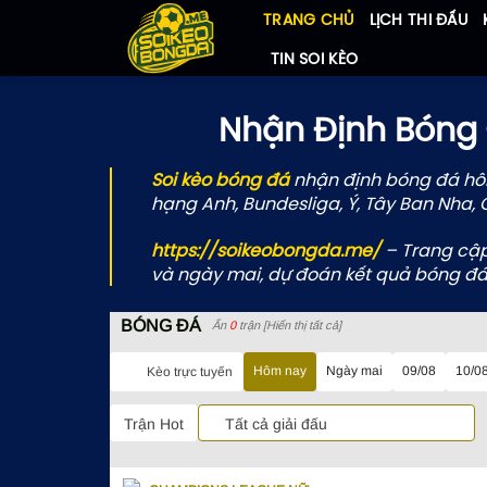
Bỏ
TRANG CHỦ
LỊCH THI ĐẤU
qua
TIN SOI KÈO
nội
dung
Nhận Định Bóng 
Soi kèo bóng đá
nhận định bóng đá hôm 
hạng Anh, Bundesliga, Ý, Tây Ban Nha,
https://soikeobongda.me/
– Trang cập
và ngày mai, dự đoán kết quả bóng đá 
BÓNG ĐÁ
Ẩn
0
trận
[Hiển thị tất cả]
Hôm nay
Ngày mai
09/08
10/0
Kèo trực tuyến
Trận Hot
Tất cả giải đấu