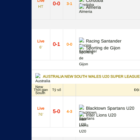
Cordoba
Live
0
-
0
-
3
1
HT
Almeria
Racing Santander
Live
0
-
1
-
0
0
6
'
Sporting de Gijon
AUSTRALIA NEW SOUTH WALES U20 SUPER LEAGUE
Thời gian
Tỷ số
Đội
Blacktown Spartans U20
Live
5
-
0
-
4
3
76
'
Inter Lions U20