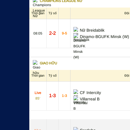
CHAMPIONS LEAGUE NỮ
Thời gian
Tỷ số
Đội
Nữ Breidablik
2
-
2
08:05
-
9
5
Dinamo-BGUFK Minsk (W)
GIAO HỮU
Thời gian
Tỷ số
Đội
CF Intercity
Live
1
-
3
-
1
3
85
'
Villarreal B