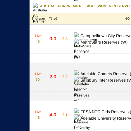
lĩnh vực này cũng ra đời. Trong đó nổi 
AUSTRALIA SA PREMIER LEAGUE WOMEN RESERVE
Chúng tôi chỉ mới bắt đầu hoạt động v
Thời gian
Tỷ số
Đội
lên đến 3.000.000 người. Tất cả hoạt 
TIN TỨC & SOI KÈO
minh bạch.
Campbelltown City Reser
Live
0
-
0
-
2
3
49
'
MetroStars Reserves (W)
Với sự chuyên nghiệp, uy tín, trang
soi 
có thể cập nhật rất nhiều tin tức hữu 
Adelaide Comets Reserve 
Live
2
-
0
-
2
2
50
'
Salisbury Inter Reserves (
TIN SOI KÈO
FFSA NTC Girls Reserves 
Live
4
-
0
-
2
1
Egern vs
Nhận Định Kèo Leverkusen vs Sevilla
46
'
Adelaide University Reserv
ữu
20h30 08/08 Giao Hữu
Tháng 8 4, 2026