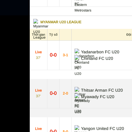
MYANMAR U20 LEAGUE
Thời gian
Tỷ số
Đội
Yadanarbon FC U20
Live
0
-
0
-
3
1
37
'
Chinland FC U20
Thitsar Arman FC U20
Live
0
-
0
-
2
0
37
'
Myawady FC U20
Yangon United FC U20
Live
0
-
0
-
5
0