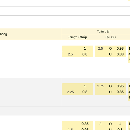
Toàn trận
 bóng
Cược Chấp
Tài Xỉu
1
2.5
O
0.98
2.5
0.8
U
0.83
1
2.75
O
0.95
2.25
0.8
U
0.85
Link vào trang soi kèo bóng đá an toàn
0.85
3
O
1
1.5
0.95
U
0.8