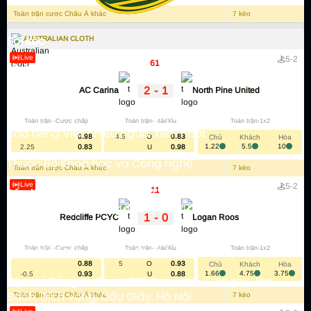
kèo bóng đá chuẩn nhất 2026
Toàn trận cược Châu Á khác
7
kèo
Người chơi muốn sử dụng các dịch vụ mà
Soi kèo
AUSTRALIAN CLOTH
chúng tôi cung cấp thì phải truy cập vào
đường link uy tín. Hiện nay, trên thị trường
Live
-
5
2
61
'
Nhà cái thể thao
cũng có rất nhiều đơn vị lấy tên thương hiệu
tương tự khiến cho khách hàng bị nhầm lẫn.
2
-
1
AC Carina
North Pine United
Tỷ lệ kèo
Để đảm bảo an toàn nhất, bạn hãy truy cập
vào các nguồn uy tín như trang chuyên
Toàn trận -Cược chấp
Toàn trận- -tài/Xỉu
Toàn trận-1x2
Báo tiếng Việt nhiều người xem nhất
review, cộng đồng người chơi đam mê cá
0.98
4.5
O
0.83
Chủ
Khách
Hòa
1.22
5.5
10
2.25
0.83
U
0.98
cược bóng đá.
Thuộc Bộ Khoa học và Công nghệ
Toàn trận cược Châu Á khác
7
kèo
Hoặc có thể liên hệ trực tiếp với tổng đài để
Live
-
5
2
11
'
Số giấy phép: 548/GP-BTTTT do Bộ Thông tin và
được nhân viên của chúng tôi cung cấp
Truyền thông cấp ngày 24/08/2021
nhanh chóng, chuẩn xác. Bên cạnh đó, cũng
1
-
0
Redcliffe PCYC
Logan Roos
có rất nhiều kẻ xấu, đối thủ cạnh tranh lợi
dụng sự nổi tiếng của đơn vị tạo dựng các
Tổng biên tập: Giàng A Pháo
Toàn trận -Cược chấp
Toàn trận- -tài/Xỉu
Toàn trận-1x2
đường link giả mạo. Nếu không cẩn thận,
0.88
5
O
0.93
Chủ
Khách
Hòa
người chơi sẽ rất dễ bị dắt mũi, lừa đảo dẫn
1.66
4.75
3.75
-0.5
0.93
U
0.88
Địa chỉ: Tầng 10, Tòa A FPT Tower, số 10 Phạm Văn
đến những hậu quả nghiêm trọng như lộ
Bạch, Dịch Vọng, Cầu Giấy, Hà Nội
Toàn trận cược Châu Á khác
7
kèo
thông tin, danh tính của mình.