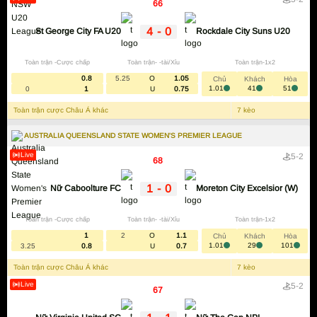
66
'
Lượt
truy
Năm
cập
Ghi chú
4
-
0
St George City FA U20
Rockdale City Suns U20
(triệu
lượt)
Toàn trận -Cược chấp
Toàn trận- -tài/Xỉu
Toàn trận-1x2
2020
5.2
Đỉnh điểm mùa bóng Euro 2020.
0.8
5.25
O
1.05
Chủ
Khách
Hòa
1.01
41
51
0
1
U
0.75
Hậu Euro, các giải VĐQG trở lại
2021
6.8
Toàn trận cược Châu Á khác
7
kèo
mạnh mẽ.
AUSTRALIA QUEENSLAND STATE WOMEN'S PREMIER LEAGUE
Sôi động nhờ giải bóng đá World
2022
7.5
Cup 2022 được tổ chức.
Live
-
5
2
68
'
Lượt truy cập ổn định, mặc dù có
2023
6.3
sự giảm nhẹ sau các sự kiện lớn
1
-
0
Nữ Caboolture FC
Moreton City Excelsior (W)
nhưng không ảnh hưởng gì.
Toàn trận -Cược chấp
Toàn trận- -tài/Xỉu
Toàn trận-1x2
Tăng trở lại nhờ các giải lớn châu
2024
7.0
Âu và quốc tế.
1
2
O
1.1
Chủ
Khách
Hòa
1.01
29
101
3.25
0.8
U
0.7
Năm 2020, lượt truy cập chịu ảnh hưởng bởi
Toàn trận cược Châu Á khác
7
kèo
đại dịch covid và tăng vọt vào cuối năm nhờ
Live
-
5
2
67
'
có sự kiện giải đấu Euro được tổ chức. Đến
năm 2022, con số này tiếp tục tăng cao bởi vì