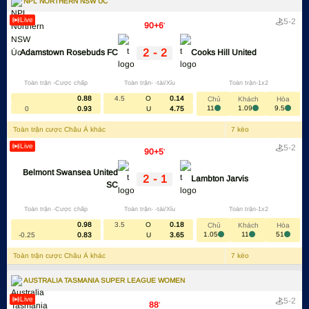
NPL NORTHERN NSW ÚC
tình hình thực tế, đưa ra cái nhìn khách quan
Live
và dự đoán chính xác kết quả của trận đấu.
-
5
2
90+6
'
Vậy nên, trang web
Soikeobongda.me
đã ra
đời để phục vụ khách hàng soi cầu miễn phí,
2
-
2
Adamstown Rosebuds FC
Cooks Hill United
hiệu quả. Mặc dù chỉ mới hoạt động vào năm
2022 nhưng đã nhanh chóng thu hút đông
Toàn trận -Cược chấp
Toàn trận- -tài/Xỉu
Toàn trận-1x2
đảo khách hàng. Chúng tôi hoạt động bằng
0.88
4.5
O
0.14
Chủ
Khách
Hòa
11
1.09
9.5
0
0.93
U
4.75
cái tâm, cái tâm, đảm bảo sẽ mang đến
nhiều lợi ích tuyệt vời cho người chơi.
Toàn trận cược Châu Á khác
7
kèo
Live
-
5
2
90+5
'
Belmont Swansea United
2
-
1
Lambton Jarvis
SC
Toàn trận -Cược chấp
Toàn trận- -tài/Xỉu
Toàn trận-1x2
0.98
3.5
O
0.18
Chủ
Khách
Hòa
1.05
11
51
-0.25
0.83
U
3.65
Toàn trận cược Châu Á khác
7
kèo
AUSTRALIA TASMANIA SUPER LEAGUE WOMEN
Live
-
5
2
88
'