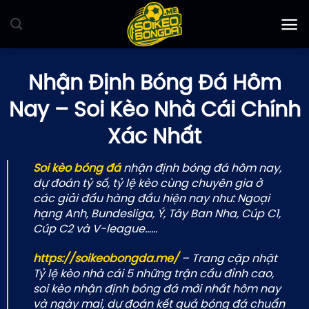
Bỏ
qua
nội
dung
Nhận Định Bóng Đá Hôm
Nay – Soi Kèo Nhà Cái Chính
Xác Nhất
Soi kèo bóng đá
nhận định bóng đá hôm nay,
dự đoán tỷ số, tỷ lệ kèo cùng chuyên gia ở
các giải đấu hàng đầu hiện nay như: Ngoại
hạng Anh, Bundesliga, Ý, Tây Ban Nha, Cúp C1,
Cúp C2 và V-league……
https://soikeobongda.me/
– Trang cập nhật
Tỷ lệ kèo nhà cái 5 những trận cầu đỉnh cao,
soi kèo nhận định bóng đá mới nhất hôm nay
và ngày mai, dự đoán kết quả bóng đá chuẩn