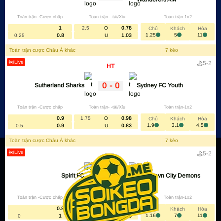
khách hàng đam mê cá cược bóng đá. Tại
Toàn trận -Cược chấp
Toàn trận- -tài/Xỉu
Toàn trận-1x2
đây, bạn có thể cập nhật rất nhiều tin tức hữu
1
2.5
O
0.78
Chủ
Khách
Hòa
ích, được các chuyên gia soi kèo miễn phí và
1.25
5
11
0.25
0.8
U
1.03
tham khảo để đưa ra quyết định cược sáng
TIN SOI KÈO
Toàn trận cược Châu Á khác
7
kèo
suốt.
Nhận Định Kèo Leverkusen vs Sevilla 20h30 08/08
Live
-
5
2
Giao Hữu
HT
Tháng 8 4, 2026
0
-
0
Sutherland Sharks
Sydney FC Youth
Cuộc đối đầu giữa Leverkusen vs [...]
Toàn trận -Cược chấp
Toàn trận- -tài/Xỉu
Toàn trận-1x2
0.9
1.75
O
0.98
Chủ
Khách
Hòa
1.9
3.1
4.5
0.5
0.9
U
0.83
Toàn trận cược Châu Á khác
7
kèo
Live
-
5
2
48
'
Sơ lược trang soi kèo bóng đá trực tuyến tại Việt
2
-
0
Spirit FC
Blacktown City Demons
Nam
Toàn trận -Cược chấp
Toàn trận- -tài/Xỉu
Toàn trận-1x2
Cập nhật link vào trang soi
0.8
3.75
O
0.85
Chủ
Khách
Hòa
1.16
7
11
0
1
U
0.95