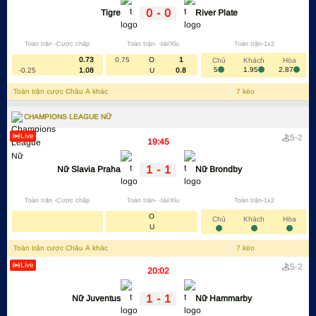
0
-
0
Tigre
River Plate
Toàn trận -Cược chấp
Toàn trận- -tài/Xỉu
Toàn trận-1x2
0.73
0.75
O
1
Chủ
Khách
Hòa
5
1.95
2.87
-0.25
1.08
U
0.8
Toàn trận cược Châu Á khác
7
kèo
CHAMPIONS LEAGUE NỮ
Live
-
5
2
19:45
1
-
1
Nữ Slavia Praha
Nữ Brondby
Toàn trận -Cược chấp
Toàn trận- -tài/Xỉu
Toàn trận-1x2
O
Chủ
Khách
Hòa
U
Toàn trận cược Châu Á khác
7
kèo
Live
-
5
2
20:02
1
-
1
Nữ Juventus
Nữ Hammarby