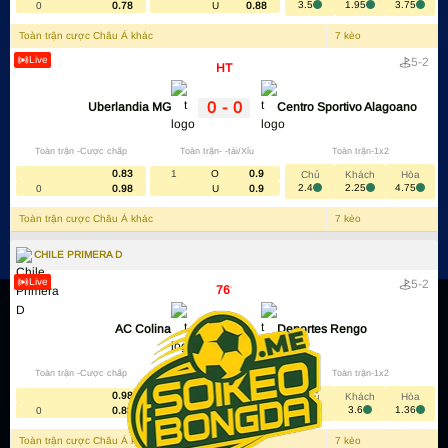
3.5
1.95
3.75
0
0.78
U
0.88
khách hàng đam mê cá cược bóng đá. Tại
Toàn trận cược Châu Á khác
7
kèo
đây, bạn có thể cập nhật rất nhiều tin tức hữu
ích, được các chuyên gia soi kèo miễn phí và
Live
-
5
2
HT
tham khảo để đưa ra quyết định cược sáng
TIN SOI KÈO
suốt.
0
-
0
Uberlandia MG
Centro Sportivo Alagoano
Nhận Định Kèo Leverkusen vs Sevilla 20h30 08/08
Giao Hữu
Toàn trận -Cược chấp
Toàn trận- -tài/Xỉu
Toàn trận-1x2
Tháng 8 4, 2026
0.83
1
O
0.9
Chủ
Khách
Hòa
Cuộc đối đầu giữa Leverkusen vs [...]
2.4
2.25
4.75
0
0.98
U
0.9
Toàn trận cược Châu Á khác
7
kèo
CHILE PRIMERA D
Live
-
5
2
76
'
0
-
1
AC Colina
Deportes Rengo
Sơ lược trang soi kèo bóng đá trực tuyến tại Việt
Nam
Toàn trận -Cược chấp
Toàn trận- -tài/Xỉu
Toàn trận-1x2
0.98
1.5
O
1.03
Chủ
Khách
Hòa
10
3.6
1.36
Cập nhật link vào trang soi
0
0.83
U
0.78
Toàn trận cược Châu Á khác
7
kèo