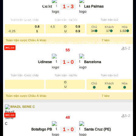
Điện thoại: 024 7330 889
1
-
3
Cadiz
Las Palmas
Email:
support@soikeobongda.me
Toàn trận -Cược chấp
Toàn trận- -tài/Xỉu
Toàn trận-1x2
0.8
4.5
O
0.9
Chủ
Khách
Hòa
34
17
1.02
-0.25
1
U
0.9
Toàn trận cược Châu Á khác
7
kèo
Về chúng tôi
Liên hệ
Quyền riêng tư
Chính sách bảo mật
Live
-
5
2
55
'
Copyright 2026 ©
Bản quyền thuộc về
1
-
0
Udinese
Barcelona
soikeobongda.me
Link vào trang soi kèo bóng đá an toàn
Toàn trận -Cược chấp
Toàn trận- -tài/Xỉu
Toàn trận-1x2
Thống kê lượt truy cập vào
O
Chủ
Khách
Hòa
U
trang web từ 2020-2024
Toàn trận cược Châu Á khác
7
kèo
Để thấy được sự phát triển vượt bậc của
BRAZIL SERIE C
trang web, bạn nên tham khảo thông tin
Live
-
5
2
thống kê lượt truy cập từ năm 2020 đến nay.
48
'
Cụ thể như sau:
1
-
0
Botafogo PB
Santa Cruz (PE)