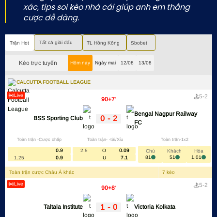
xác, tips soi kèo nhà cái giúp anh em thắng
cược dễ dàng.
Tất cả giải đấu
Trận Hot
TL Hồng Kông
Sbobet
Kèo trực tuyến
Hôm nay
Ngày mai
12/08
13/08
CALCUTTA FOOTBALL LEAGUE
Live
-
5
2
90+7
'
Bengal Nagpur Railway
0
-
2
BSS Sporting Club
FC
Toàn trận -Cược chấp
Toàn trận- -tài/Xỉu
Toàn trận-1x2
0.9
2.5
O
0.09
Chủ
Khách
Hòa
81
51
1.01
1.25
0.9
U
7.1
Toàn trận cược Châu Á khác
7
kèo
Live
-
5
2
90+8
'
1
-
0
Taltala Institute
Victoria Kolkata