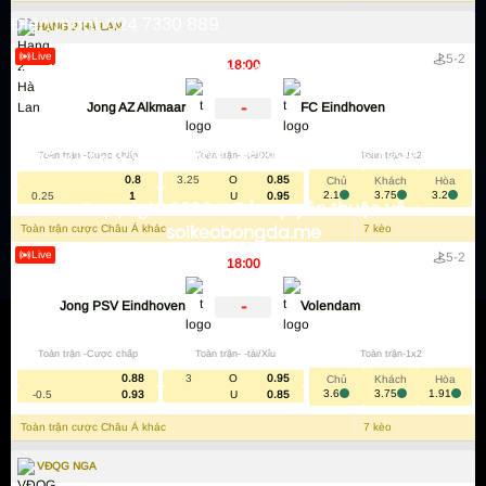
Điện thoại: 024 7330 889
HẠNG 2 HÀ LAN
Live
-
5
2
18:00
Email:
support@soikeobongda.me
-
Jong AZ Alkmaar
FC Eindhoven
Về chúng tôi
Liên hệ
Quyền riêng tư
Chính sách bảo mật
Toàn trận -Cược chấp
Toàn trận- -tài/Xỉu
Toàn trận-1x2
0.8
3.25
O
0.85
Chủ
Khách
Hòa
2.1
3.75
3.2
0.25
1
U
0.95
Copyright 2026 ©
Bản quyền thuộc về
soikeobongda.me
Toàn trận cược Châu Á khác
7
kèo
Link vào trang soi kèo bóng đá an toàn
Live
-
5
2
18:00
Thống kê lượt truy cập vào
-
Jong PSV Eindhoven
Volendam
trang web từ 2020-2024
Toàn trận -Cược chấp
Toàn trận- -tài/Xỉu
Toàn trận-1x2
Để thấy được sự phát triển vượt bậc của
0.88
3
O
0.95
Chủ
Khách
Hòa
trang web, bạn nên tham khảo thông tin
3.6
3.75
1.91
-0.5
0.93
U
0.85
thống kê lượt truy cập từ năm 2020 đến nay.
Toàn trận cược Châu Á khác
7
kèo
Cụ thể như sau:
VĐQG NGA