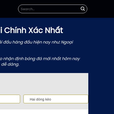
i Chính Xác Nhất
ải đấu hàng đầu hiện nay như: Ngoại
 kèo nhận định bóng đá mới nhất hôm nay
 dễ dàng.
Hai dòng kèo