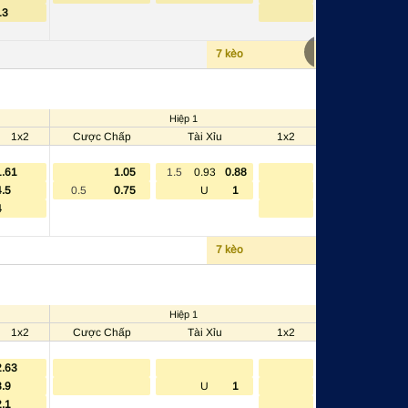
13
7
kèo
Hiệp 1
1x2
Cược Chấp
Tài Xỉu
1x2
1.61
1.05
1.5
0.93
0.88
4.5
0.5
0.75
U
1
4
phương pháp này, bạn có thể đánh giá
ên, trang web
Soikeobongda.me
đã ra
7
kèo
2 nhưng đã nhanh chóng thu hút đông
 tuyệt vời cho người chơi.
Hiệp 1
1x2
Cược Chấp
Tài Xỉu
1x2
2.63
3.9
U
1
2.1