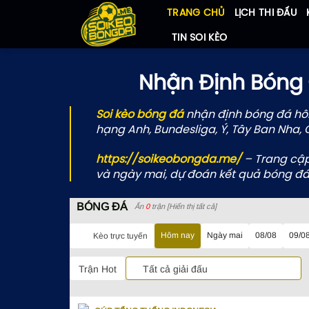
Bỏ
TRANG CHỦ
LỊCH THI ĐẤU
qua
TIN SOI KÈO
nội
dung
Nhận Định Bóng 
Soi kèo bóng đá
nhận định bóng đá hôm 
hạng Anh, Bundesliga, Ý, Tây Ban Nha,
https://soikeobongda.me/
– Trang cập
và ngày mai, dự đoán kết quả bóng đá 
BÓNG ĐÁ
Ẩn
0
trận
[Hiển thị tất cả]
Hôm nay
Ngày mai
08/08
09/0
Kèo trực tuyến
Trận Hot
Tất cả giải đấu