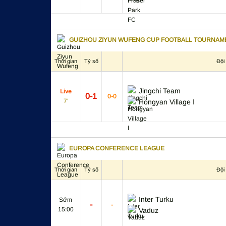
GUIZHOU ZIYUN WUFENG CUP FOOTBALL TOURNAM
Thời gian
Tỷ số
Đội
Jingchi Team
Live
0
-
1
-
0
0
7
'
Hongyan Village Ⅰ
EUROPA CONFERENCE LEAGUE
Thời gian
Tỷ số
Đội
Inter Turku
Sớm
Giới thiệu sơ lược trang so
-
-
15:00
Vaduz
Hiện nay, dịch vụ cập nhật tin tức, so