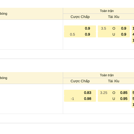
Toàn trận
 bóng
Cược Chấp
Tài Xỉu
0.9
3.5
O
0.9
0.5
0.9
U
0.9
Toàn trận
 bóng
Cược Chấp
Tài Xỉu
0.83
3.25
O
0.85
-1
0.98
U
0.95