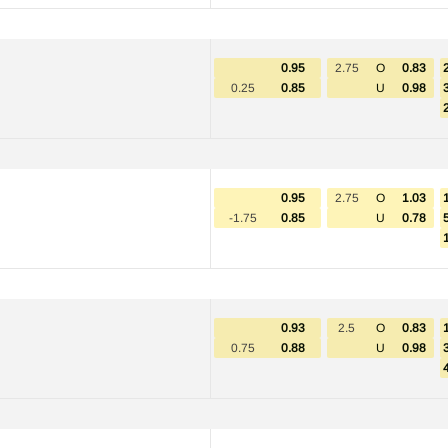
bật nhất phải kể đến trang
nhận định bóng đá
uy tín hàn
ào năm 2022 nhưng đã chiếm được vị thế vững chắc, sở 
0.95
2.75
O
0.83
động, dịch vụ mà chúng tôi cung cấp đều có cơ quan kiểm
0.25
0.85
U
0.98
kèo bóng đá
nhanh chóng thu hút đông đảo khách hàng 
ích, được các chuyên gia soi kèo miễn phí và tham khảo đ
0.95
2.75
O
1.03
-1.75
0.85
U
0.78
0.93
2.5
O
0.83
0.75
0.88
U
0.98
TIN SOI KÈO
Soi Kèo Trận Munich vs Aston Villa Lúc
N
19h00 Ngày 07/08
0
Tháng 8 4, 2026
T