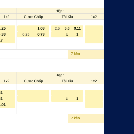
Hiệp 1
1x2
Cược Chấp
Tài Xỉu
1x2
1.25
1.08
2.5
5.6
0.11
4.33
0.25
0.73
U
1
17
7
kèo
Hiệp 1
1x2
Cược Chấp
Tài Xỉu
1x2
51
51
U
1
1.01
7
kèo