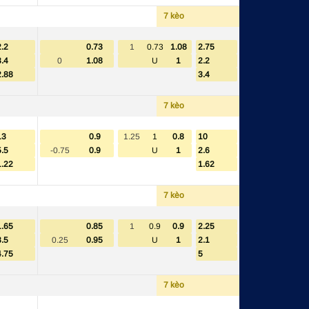
g đầu thị trường Việt Nam.
7
kèo
hữu số lượng khách hàng trung thành
2.2
0.73
1
0.73
1.08
2.75
 duyệt chặt chẽ, đảm bảo an toàn,
3.4
0
1.08
U
1
2.2
Tất cả
Soi kèo
Review
2.88
3.4
đam mê cá cược bóng đá. Tại đây, bạn
7
kèo
ể đưa ra quyết định cược sáng suốt.
13
0.9
1.25
1
0.8
10
5.5
-0.75
0.9
U
1
2.6
1.22
1.62
7
kèo
1.65
0.85
1
0.9
0.9
2.25
3.5
0.25
0.95
U
1
2.1
4.75
5
TIN SOI KÈO
TIN SOI KÈO
hận Định Kèo Sassuolo vs Celta Vigo
Nhận Định
7
kèo
1h00 06/08 Giao Hữu
City 18h0
háng 8 4, 2026
Tháng 8 4, 20