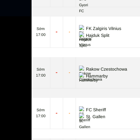
FK Zalgiris Vilnius
Sớm
-
-
17:00
Hajduk Split
Rakow Czestochowa
Sớm
-
-
17:00
Hammarby
FC Sheriff
Sớm
-
-
17:00
St. Gallen