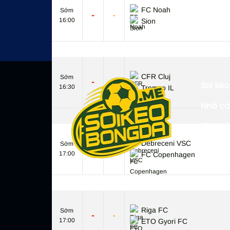
FC Noah
Sớm
cuộc [...]
Cuộc đối đầu giữa Leverkusen vs [...]
-
-
16:00
Sion
CFR Cluj
Sớm
-
-
Soi kèo
16:30
Tromso IL
Nhà cá
Cập nhật link vào trang s
Tỷ lệ k
Người chơi muốn sử dụng các dịch vụ mà 
Debreceni VSC
Sớm
rất nhiều đơn vị lấy tên thương hiệu t
-
-
17:00
FC Copenhagen
nguồn uy tín như trang chuyên review
Hoặc có thể liên hệ trực tiếp với tổng
nhiều kẻ xấu, đối thủ cạnh tranh lợi dụ
rất dễ bị dắt mũi, lừa đảo dẫn đến nhữ
Riga FC
Sớm
-
-
17:00
ETO Gyori FC