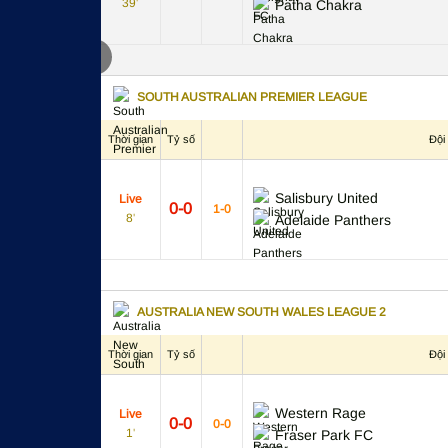
39
'
Patha Chakra
SOUTH AUSTRALIAN PREMIER LEAGUE
Thời gian
Tỷ số
Đội
Salisbury United
Live
0
-
0
-
1
0
8
'
Adelaide Panthers
Soi kèo bóng đá
là thao tác không thể 
tình hình thực tế, đưa ra cái nhìn khá
đời để phục vụ khách hàng soi cầu miễ
đảo khách hàng. Chúng tôi hoạt động bằ
AUSTRALIA NEW SOUTH WALES LEAGUE 2
Thời gian
Tỷ số
Đội
Western Rage
Live
0
-
0
-
0
0
1
'
Fraser Park FC