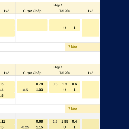
Hiệp 1
1x2
Cược Chấp
Tài Xỉu
1x2
U
1
7
kèo
Hiệp 1
1x2
Cược Chấp
Tài Xỉu
1x2
7.5
0.78
0.5
1.3
0.6
3.4
-0.5
1.03
U
1
1.5
7
kèo
1.11
0.68
1.5
1.85
0.4
7.5
-0.25
1.15
U
1