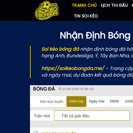
Bỏ
TRANG CHỦ
LỊCH THI ĐẤU
qua
TIN SOI KÈO
nội
dung
Nhận Định Bóng 
Soi kèo bóng đá
nhận định bóng đá hôm 
hạng Anh, Bundesliga, Ý, Tây Ban Nha,
https://soikeobongda.me/
– Trang cập
và ngày mai, dự đoán kết quả bóng đá 
BÓNG ĐÁ
Ẩn
0
trận
[Hiển thị tất cả]
Hôm nay
Ngày mai
09/08
10/0
Kèo trực tuyến
Trận Hot
Tất cả giải đấu