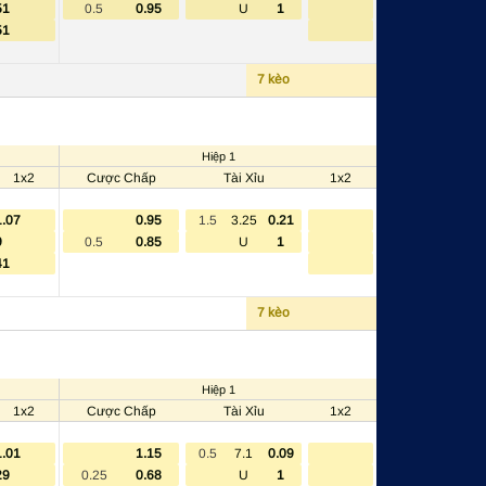
51
0.5
0.95
U
1
g đầu thị trường Việt Nam.
51
hữu số lượng khách hàng trung thành
7
kèo
 duyệt chặt chẽ, đảm bảo an toàn,
Tất cả
Soi kèo
Review
Hiệp 1
đam mê cá cược bóng đá. Tại đây, bạn
1x2
Cược Chấp
Tài Xỉu
1x2
ể đưa ra quyết định cược sáng suốt.
1.07
0.95
1.5
3.25
0.21
9
0.5
0.85
U
1
41
7
kèo
Hiệp 1
TIN SOI KÈO
TIN SOI KÈO
1x2
Cược Chấp
Tài Xỉu
1x2
hận Định Kèo Sassuolo vs Celta Vigo
Nhận Định
1h00 06/08 Giao Hữu
City 18h0
1.01
1.15
0.5
7.1
0.09
29
0.25
0.68
U
1
háng 8 4, 2026
Tháng 8 4, 20