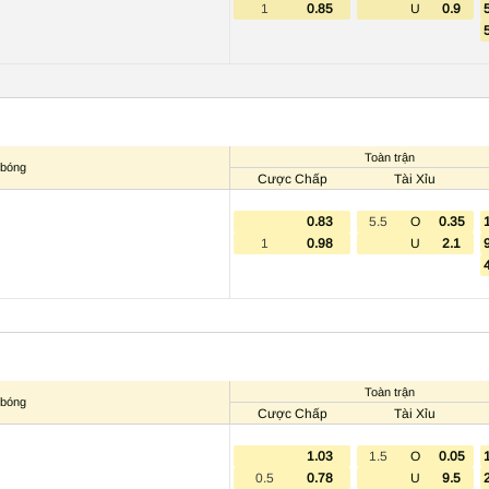
1
0.85
U
0.9
bật nhất phải kể đến trang
nhận định bóng đá
uy tín hàn
ào năm 2022 nhưng đã chiếm được vị thế vững chắc, sở 
động, dịch vụ mà chúng tôi cung cấp đều có cơ quan kiểm
Toàn trận
kèo bóng đá
nhanh chóng thu hút đông đảo khách hàng 
 bóng
Cược Chấp
Tài Xỉu
ích, được các chuyên gia soi kèo miễn phí và tham khảo đ
0.83
5.5
O
0.35
1
0.98
U
2.1
Toàn trận
 bóng
TIN SOI KÈO
Cược Chấp
Tài Xỉu
Soi Kèo Trận Munich vs Aston Villa Lúc
N
19h00 Ngày 07/08
0
1.03
1.5
O
0.05
0.5
0.78
U
9.5
Tháng 8 4, 2026
T