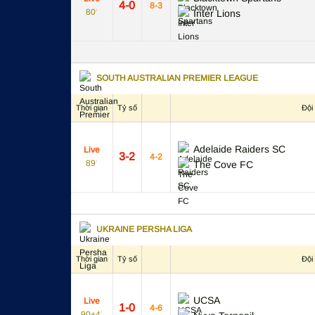
4
-
0
-
8
3
lĩnh vực này cũng ra đời. Trong đó nổi 
80
'
Inter Lions
Chúng tôi chỉ mới bắt đầu hoạt động v
lên đến 3.000.000 người. Tất cả hoạt 
TIN TỨC & SOI KÈO
minh bạch.
SOUTH AUSTRALIAN PREMIER LEAGUE
Với sự chuyên nghiệp, uy tín, trang
soi 
Thời gian
Tỷ số
Đội
có thể cập nhật rất nhiều tin tức hữu 
Adelaide Raiders SC
Live
3
-
2
-
4
2
89
'
The Cove FC
UKRAINE PERSHA LIGA
Thời gian
Tỷ số
Đội
TIN SOI KÈO
Egern vs
Nhận Định Kèo Leverkusen vs Sevilla
ữu
20h30 08/08 Giao Hữu
UCSA
Live
1
-
0
-
4
6
Tháng 8 4, 2026
90+4
'