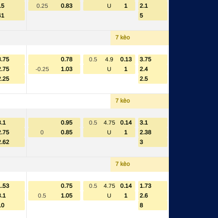
15
0.25
0.83
U
1
2.1
41
5
7
kèo
3.75
0.78
0.5
4.9
0.13
3.75
2.75
-0.25
1.03
U
1
2.4
2.25
2.5
7
kèo
3.1
0.95
0.5
4.75
0.14
3.1
2.75
0
0.85
U
1
2.38
2.62
3
7
kèo
1.53
0.75
0.5
4.75
0.14
1.73
3.1
0.5
1.05
U
1
2.6
10
8