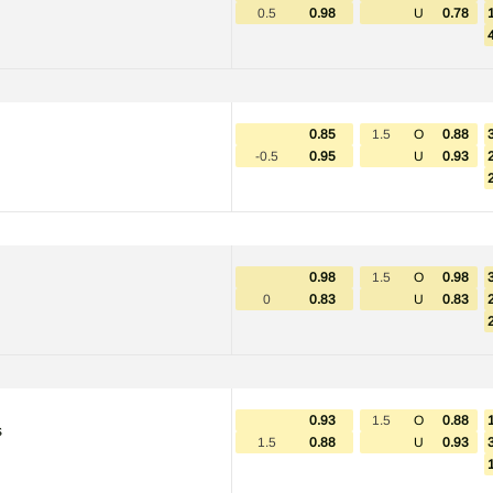
0.5
0.98
U
0.78
0.85
1.5
O
0.88
-0.5
0.95
U
0.93
0.98
1.5
O
0.98
0
0.83
U
0.83
0.93
1.5
O
0.88
s
1.5
0.88
U
0.93