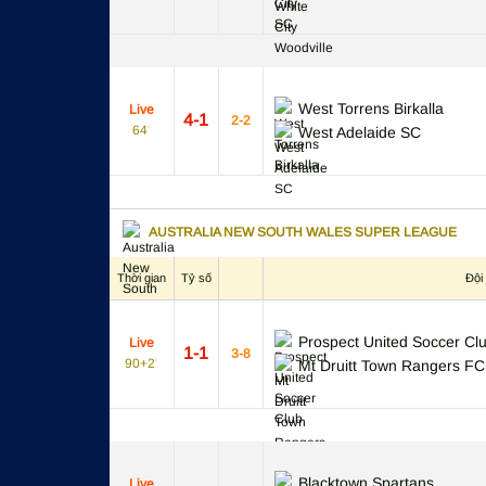
West Torrens Birkalla
Live
4
-
1
-
2
2
64
'
West Adelaide SC
AUSTRALIA NEW SOUTH WALES SUPER LEAGUE
Thời gian
Tỷ số
Đội
Prospect United Soccer Cl
Live
1
-
1
-
3
8
90+2
'
Mt Druitt Town Rangers FC
Giới thiệu sơ lược trang so
Hiện nay, dịch vụ cập nhật tin tức, so
Blacktown Spartans
Live