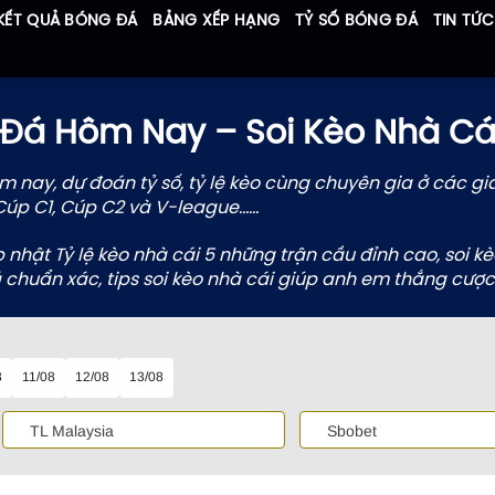
KẾT QUẢ BÓNG ĐÁ
BẢNG XẾP HẠNG
TỶ SỐ BÓNG ĐÁ
TIN TỨC
Đá Hôm Nay – Soi Kèo Nhà Cá
nay, dự đoán tỷ số, tỷ lệ kèo cùng chuyên gia ở các gi
 Cúp C1, Cúp C2 và V-league……
 nhật Tỷ lệ kèo nhà cái 5 những trận cầu đỉnh cao, soi
chuẩn xác, tips soi kèo nhà cái giúp anh em thắng cược
8
11/08
12/08
13/08
TL Malaysia
Sbobet