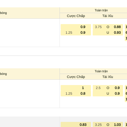
Toàn trận
 bóng
Cược Chấp
Tài Xỉu
0.9
3.75
O
0.88
1.25
0.9
U
0.93
Toàn trận
 bóng
Cược Chấp
Tài Xỉu
1
2.5
O
0.9
1.25
0.8
U
0.9
0.83
3.25
O
1.03