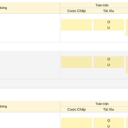
Toàn trận
 bóng
Cược Chấp
Tài Xỉu
O
U
O
U
Toàn trận
 bóng
Cược Chấp
Tài Xỉu
Link vào trang soi kèo bóng đá an toàn
O
U