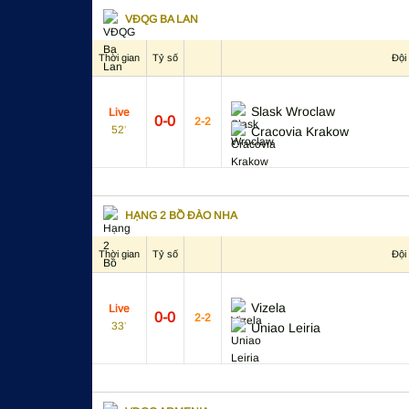
lĩnh vực này cũng ra đời. Trong đó nổi 
VĐQG BA LAN
Chúng tôi chỉ mới bắt đầu hoạt động v
Thời gian
Tỷ số
Đội
lên đến 3.000.000 người. Tất cả hoạt 
TIN TỨC & SOI KÈO
minh bạch.
Slask Wroclaw
Live
0
-
0
-
2
2
52
'
Cracovia Krakow
Với sự chuyên nghiệp, uy tín, trang
soi 
có thể cập nhật rất nhiều tin tức hữu 
HẠNG 2 BỒ ĐÀO NHA
Thời gian
Tỷ số
Đội
Vizela
Live
0
-
0
-
2
2
33
'
Uniao Leiria
TIN SOI KÈO
Egern vs
Nhận Định Kèo Leverkusen vs Sevilla
ữu
20h30 08/08 Giao Hữu
Tháng 8 4, 2026