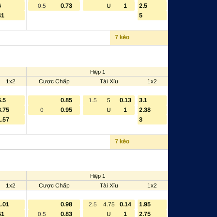
6
0.5
0.73
U
1
2.5
41
5
7
kèo
Hiệp 1
1x2
Cược Chấp
Tài Xỉu
1x2
6.5
0.85
1.5
5
0.13
3.1
3.75
0
0.95
U
1
2.38
1.57
3
7
kèo
Hiệp 1
1x2
Cược Chấp
Tài Xỉu
1x2
1.01
0.98
2.5
4.75
0.14
1.95
51
0.5
0.83
U
1
2.75