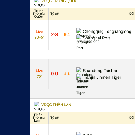
VĐQG TRUNG QUỐC
Thời gian
Tỷ số
Đội
Chongqing Tonglianglong
Live
2
-
3
-
5
4
90+5
'
Shanghai Port
Shandong Taishan
Live
0
-
0
-
1
1
79
'
Tianjin Jinmen Tiger
VĐQG PHẦN LAN
Thời gian
Tỷ số
Đội