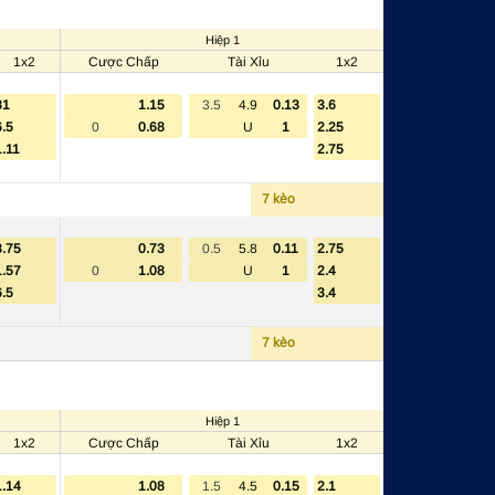
Hiệp 1
1x2
Cược Chấp
Tài Xỉu
1x2
81
1.15
3.5
4.9
0.13
3.6
6.5
0
0.68
U
1
2.25
1.11
2.75
7
kèo
3.75
0.73
0.5
5.8
0.11
2.75
1.57
0
1.08
U
1
2.4
6.5
3.4
7
kèo
Hiệp 1
1x2
Cược Chấp
Tài Xỉu
1x2
1.14
1.08
1.5
4.5
0.15
2.1