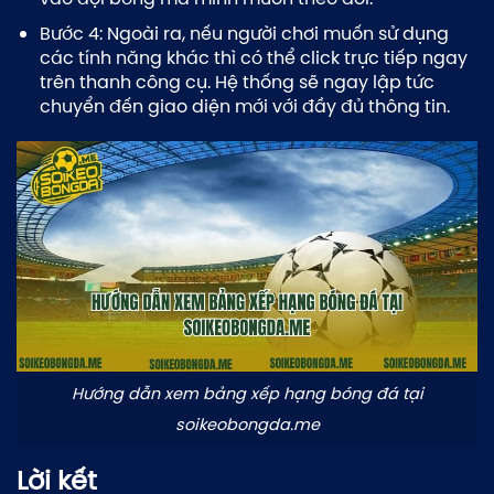
Bước 4: Ngoài ra, nếu người chơi muốn sử dụng
các tính năng khác thì có thể click trực tiếp ngay
trên thanh công cụ. Hệ thống sẽ ngay lập tức
chuyển đến giao diện mới với đầy đủ thông tin.
Hướng dẫn xem bảng xếp hạng bóng đá tại
soikeobongda.me
Lời kết