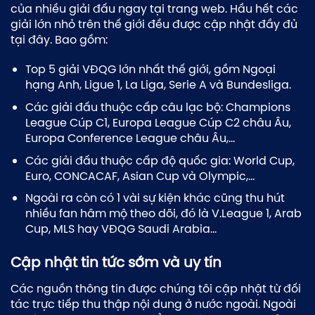
của nhiều giải đấu ngay tại trang web. Hầu hết các
giải lớn nhỏ trên thế giới đều được cập nhật đầy đủ
tại đây. Bao gồm:
Top 5 giải VĐQG lớn nhất thế giới, gồm Ngoại
hạng Anh, Ligue 1, La Liga, Serie A và Bundesliga.
Các giải đấu thuộc cấp câu lạc bộ: Champions
League Cúp C1, Europa League Cúp C2 châu Âu,
Europa Conference League châu Âu,…
Các giải đấu thuộc cấp độ quốc gia: World Cup,
Euro, CONCACAF, Asian Cup và Olympic,…
Ngoài ra còn có 1 vài sự kiện khác cũng thu hút
nhiều fan hâm mộ theo dõi, đó là V.League 1, Arab
Cup, MLS hay VĐQG Saudi Arabia…
Cập nhật tin tức sớm và uy tín
Các nguồn thông tin được chúng tôi cập nhật từ đối
tác trực tiếp thu thập nội dung ở nước ngoài. Ngoài