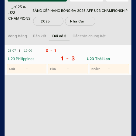
BẢNG XẾP HẠNG BÓNG ĐÁ 2025 AFF U23 CHAMPIONSHIP
2025
Nhà Cái
Vòng bảng
Bán kết
Đội về 3
Các trận chung kết
0
- 1
28-07
|
19:00
1 -
3
U23 Philippines
U23 Thái Lan
-
-
-