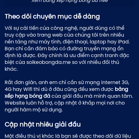
Xem bảng xếp hạng bóng đá free
Theo dõi chuyên mục dễ dàng
Với sự cải tiến của công nghệ, người dùng có thể
truy cập vào trang web của chúng tôi trên nhiều
nền tảng như máy tính, điện thoại, laptop hay iPad.
Bạn chỉ cần đảm bảo có đường truyền mạng ổn
định là được. Đây chính là ưu điểm cạnh tranh đặc
biệt của soikeobongda.me so với nhiều đối thủ
khác.
Rất đơn giản, anh em chỉ cần sử mạng internet 3G,
4G hay Wifi thì dù ở đâu cũng đều xem được
bảng
xếp hạng bóng đá
của giải đấu mà mình quan tâm.
Website luôn hỗ trợ, cập nhật ở khắp mọi nơi cho
người hâm mộ sử dụng.
Cập nhật nhiều giải đấu
Một điều thú vị khác là bạn sẽ được theo dõi dữ liệu