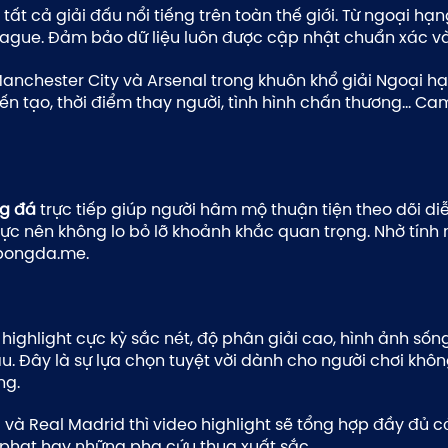
t cả giải đấu nổi tiếng trên toàn thế giới. Từ ngoại hạn
ague. Đảm bảo dữ liệu luôn được cập nhật chuẩn xác v
anchester City và Arsenal trong khuôn khổ giải Ngoại hạ
iến tạo, thời điểm thay người, tình hình chấn thương… Cam
ng đá
trực tiếp giúp người hâm mộ thuận tiện theo dõi d
n thực nên không lo bỏ lỡ khoảnh khắc quan trọng. Nhờ t
obongda.me.
 highlight cực kỳ sắc nét, độ phân giải cao, hình ảnh số
 Đây là sự lựa chọn tuyệt vời dành cho người chơi không
ng.
 và Real Madrid thì video highlight sẽ tổng hợp đầy đủ 
hẻ phạt hay những pha cứu thua xuất sắc.