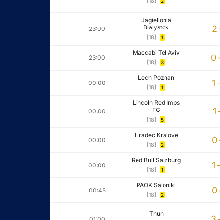
[18]
2
Jagiellonia
Bialystok
2
23:00
[18]
1
Maccabi Tel Aviv
0
23:00
[18]
3
Lech Poznan
1
00:00
[18]
1
Lincoln Red Imps
FC
1
00:00
[18]
5
Hradec Kralove
0
00:00
[18]
2
Red Bull Salzburg
1
00:00
[18]
1
PAOK Saloniki
0
00:45
[18]
2
Thun
3
01:00