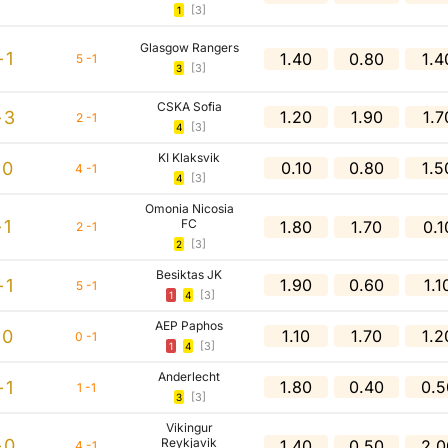
[3]
1
Glasgow Rangers
-1
1.40
0.80
1.4
5 -1
[3]
3
CSKA Sofia
-3
1.20
1.90
1.7
2 -1
[3]
4
KI Klaksvik
-0
0.10
0.80
1.5
4 -1
[3]
4
Omonia Nicosia
-1
FC
1.80
1.70
0.1
2 -1
[3]
2
Besiktas JK
-1
1.90
0.60
1.1
5 -1
[3]
1
4
AEP Paphos
-0
1.10
1.70
1.2
0 -1
[3]
1
4
Anderlecht
-1
1.80
0.40
0.5
1 -1
[3]
3
Vikingur
-0
Reykjavik
1.40
0.50
2.0
4 -1