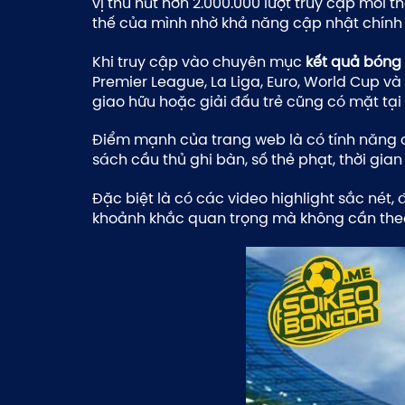
vị thu hút hơn 2.000.000 lượt truy cập mỗi
thế của mình nhờ khả năng cập nhật chính
Khi truy cập vào chuyên mục
kết quả bóng
Premier League, La Liga, Euro, World Cup 
giao hữu hoặc giải đấu trẻ cũng có mặt t
Điểm mạnh của trang web là có tính năng cậ
sách cầu thủ ghi bàn, số thẻ phạt, thời gia
Đặc biệt là có các video highlight sắc nét,
khoảnh khắc quan trọng mà không cần theo d