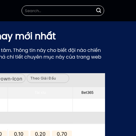
nay mới nhất
âm. Thông tin này cho biết đội nào chiến
á chi tiết chuyên mục này của trang web
Theo Giải Đấu
Theo Giải Đấu
Tài/Xỉu
Tài xỉu
Sbobet
Bet365
ch
Chủ
Chủ
Tỷ lệ
Tỷ lệ
Khách
Khách
Thông số
Thông số
0
0.10
0.20
0.70