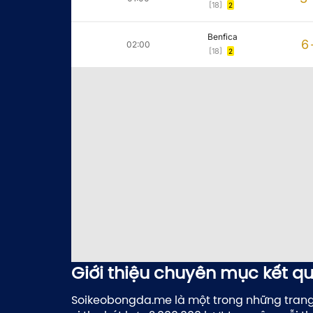
[18]
2
Benfica
6
02:00
[18]
2
Giới thiệu chuyên mục kết q
Soikeobongda.me là một trong những tran