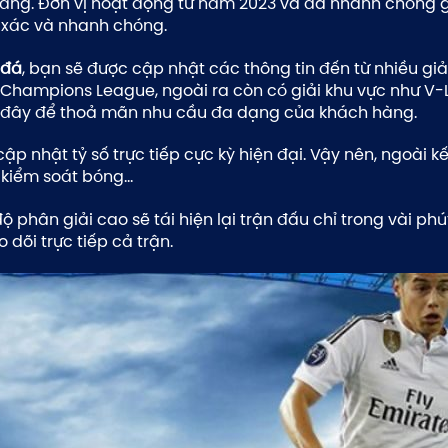
 tháng. Đơn vị hoạt động từ năm 2023 và đã nhanh chóng 
 xác và nhanh chóng.
 đá
, bạn sẽ được cập nhật các thông tin đến từ nhiều giải
và Champions League, ngoài ra còn có giải khu vực như 
ại đây để thoả mãn nhu cầu đa dạng của khách hàng.
p nhật tỷ số trực tiếp cực kỳ hiện đại. Vậy nên, ngoài 
n kiểm soát bóng…
 độ phân giải cao sẽ tái hiện lại trận đấu chỉ trong vài 
õi trực tiếp cả trận.