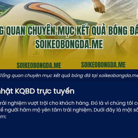
Tổng quan chuyên mục kết quả bóng đá tại soikeobongda.m
hật KQBD trực tuyến
ải nghiệm vượt trội cho khách hàng. Đó là vì chúng tôi
% để người hâm mộ yên tâm trải nghiệm. Dưới đây là một 
ồm: