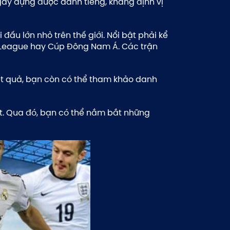
gây dựng được danh tiếng, khẳng định vị
 đấu lớn nhỏ trên thế giới. Nổi bật phải kể
V-League hay Cúp Đông Nam Á. Các trận
kết quả, bạn còn có thể tham khảo danh
phút. Qua đó, bạn có thể nắm bắt những