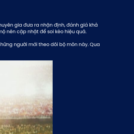
huyên gia đưa ra nhận định, đánh giá khả
mộ nên cập nhật để soi kèo hiệu quả.
những người mới theo dõi bộ môn này. Qua