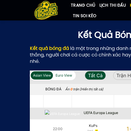
Bỏ
TRANG CHỦ
LỊCH THI ĐẤU
qua
TIN SOI KÈO
nội
dung
Kết Quả Bón
Kết quả bóng đá
là một trong những danh m
thắng, người chơi cá cược có chính xác hay
nhé.
Tất Cả
Tất Cả
Trận H
Trận H
Asian View
Asian View
Euro View
Euro View
BÓNG ĐÁ
BÓNG ĐÁ
Ẩn
Ẩn
0
0
trận [Hiển thị tất cả]
trận [Hiển thị tất cả]
Thời gian
Thời gian
Đội nhà
Đội nhà
Tỉ
Tỉ
UEFA Europa League
KuPs
1
22:00