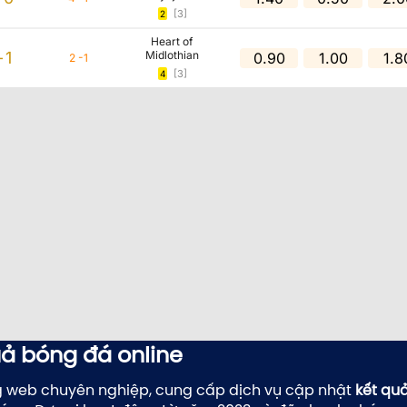
[3]
2
Heart of
-1
Midlothian
0.90
1.00
1.8
2 -1
[3]
4
uả bóng đá online
g web chuyên nghiệp, cung cấp dịch vụ cập nhật
kết qu