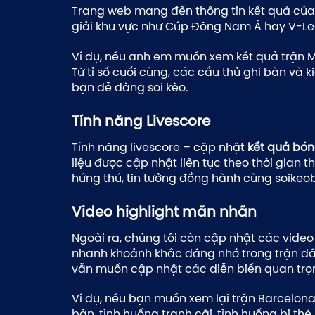
Trang web mang đến thông tin kết quả của tấ
giải khu vực như Cúp Đông Nam Á hay V-Le
Ví dụ, nếu anh em muốn xem kết quả trận M
Từ tỉ số cuối cùng, các cầu thủ ghi bàn và k
bạn dễ dàng soi kèo.
Tính năng Livescore
Tính năng livescore – cập nhật
kết quả bó
liệu được cập nhật liên tục theo thời gia
hứng thú, tin tưởng đồng hành cùng soike
Video highlight mãn nhãn
Ngoài ra, chúng tôi còn cập nhật các video
nhanh khoảnh khắc đáng nhớ trong trận đấu.
vẫn muốn cập nhật các diễn biến quan trọ
Ví dụ, nếu bạn muốn xem lại trận Barcelona
bàn, tình huống tranh cãi, tình huống bị t