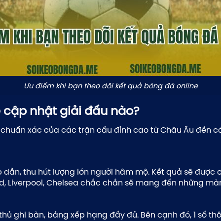
Ưu điểm khi bạn theo dõi kết quả bóng đá online
cập nhật giải đấu nào?
, chuẩn xác của các trận cầu đỉnh cao từ Châu Âu đến c
 dẫn, thu hút lượng lớn người hâm mộ. Kết quả sẽ được cậ
ted, Liverpool, Chelsea chắc chắn sẽ mang đến những mà
thủ ghi bàn, bảng xếp hạng đầy đủ. Bên cạnh đó, 1 số thô