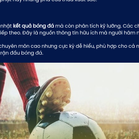
 nhật
kết quả bóng đá
mà còn phân tích kỹ lưỡng. Các c
tiếp theo. Đây là nguồn thông tin hữu ích mà người hâm 
h chuyên môn cao nhưng cực kỳ dễ hiểu, phù hợp cho cả 
 trận đấu bóng đá.