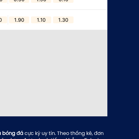
0
1.90
1.10
1.30
ả bóng đá
cực kỳ uy tín. Theo thống kê, đơn