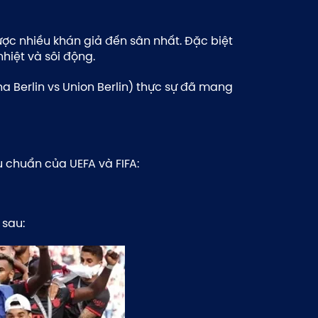
ược nhiều khán giả đến sân nhất. Đặc biệt
hiệt và sôi động.
ha Berlin vs Union Berlin) thực sự đã mang
u chuẩn của UEFA và FIFA:
 sau: