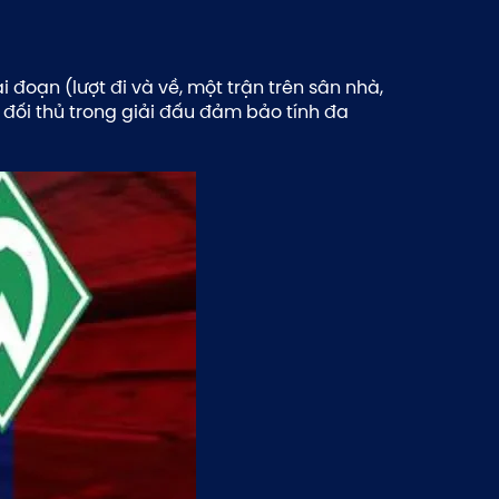
i đoạn (lượt đi và về, một trận trên sân nhà,
i đối thủ trong giải đấu đảm bảo tính đa