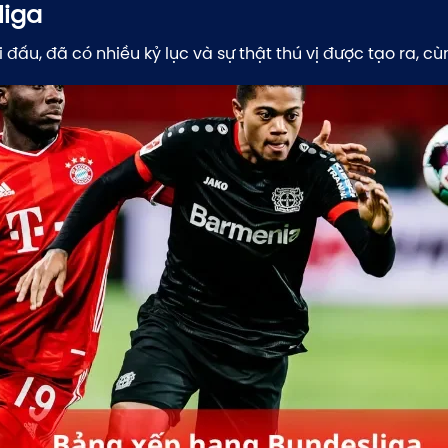
liga
 đấu, đã có nhiều kỷ lục và sự thật thú vị được tạo ra, c