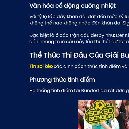
Văn hóa cổ động cuồng nhiệt
Với tỷ lệ lấp đầy khán đài đạt đến mức kỷ l
không thể nào không nhắc đến khán đài Sign
Đặc biệt là ở các trận đấu derby như: Der K
đến những trận cầu nảy lửa thu hút được f
Thể Thức Thi Đấu Của Giải B
Tin soi kèo
xác định cách thức tính điểm và 
Phương thức tính điểm
Hệ thống tính điểm tại Bundesliga rất đơn 