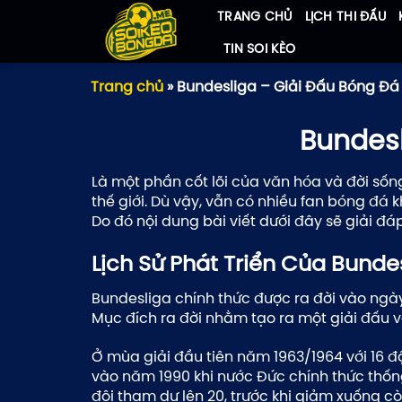
Bỏ
TRANG CHỦ
LỊCH THI ĐẤU
qua
TIN SOI KÈO
nội
dung
Trang chủ
»
Bundesliga – Giải Đấu Bóng Đá
Bundesl
Là một phần cốt lõi của văn hóa và đời số
thế giới. Dù vậy, vẫn có nhiều fan bóng đá 
Do đó nội dung bài viết dưới đây sẽ giải đá
Lịch Sử Phát Triển Của Bunde
Bundesliga chính thức được ra đời vào ngà
Mục đích ra đời nhằm tạo ra một giải đấu 
Ở mùa giải đầu tiên năm 1963/1964 với 16 
vào năm 1990 khi nước Đức chính thức thốn
đội tham dự lên 20, trước khi giảm xuống cò