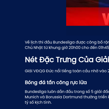
Về lịch thi đấu Bundesliga được công bố rộn
Chủ Nhật từ khung giờ 20h00 cho đến 01h45 
Nét Đặc Trưng Của Giả
Giải VĐQG Đức nổi tiếng toàn cầu nhờ vào 2 
Bóng đá tấn công rực lửa
Bundesliga luôn dẫn đầu trong số 5 giải đấ
Munich và Borussia Dortmund thường triển k
tỷ số kịch tính.