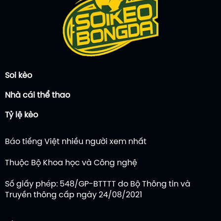
Soi kèo
Nhà cái thể thao
Tỷ lệ kèo
Báo tiếng Việt nhiều người xem nhất
Thuộc Bộ Khoa học và Công nghệ
Số giấy phép: 548/GP-BTTTT do Bộ Thông tin và
Truyền thông cấp ngày 24/08/2021