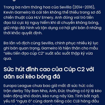
Trong ba năm thăng hoa của Sevilla (2014–2016),
Kevin Gameiro là cái tên không thể thiếu trong sơ đồ
chiến thuật của HLV Emery. Anh đóng vai trò tiền
đạo lùi cực kỳ nguy hiểm khi di chuyển không bóng,
giữ nhịp đội hình và tận dụng cơ hội ghi bàn ở những
thời khắc quyết định.
Ba lần vô địch cùng Sevilla, chinh phục nhiều kỷ lục
ghi bàn quan trọng, Gameiro là hiện thân cho mẫu
“siêu tiền đạo cúp C2” xuất sắc suốt thập kỷ vừa
qua.
Sức hút đỉnh cao của Cúp C2 với
dân soi kèo bóng đá
Europa League chưa bao giờ mất đi sức hút: các
trận derby Tây Ban Nha, Anh, Đức thường có tỷ lệ kèo
biến động khó đoán, kèo rung nảy lửa. Tính bất ngờ,
yếu tố “ngựa ô” cùng danh tiếng các CLB hàng đầu