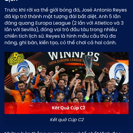
Trước khi rời xa thế giới bóng đá, José Antonio Reyes
đã kịp trở thành một tượng đài bất diệt. Anh 5 lần
đăng quang Europa League (2 lần với Atletico và 3
lần với Sevilla), đóng vai trò đầu tàu trong nhiều
chiến tích lịch sử. Reyes là hình mẫu cầu thủ đa
năng, ghi bàn, kiến tạo, có thể chơi cả hai cánh.
Kết quả Cúp C2