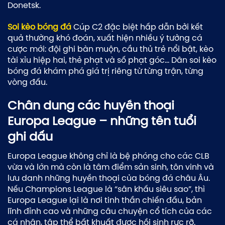
Donetsk.
Soi kèo bóng đá
Cúp C2 đặc biệt hấp dẫn bởi kết
quả thường khó đoán, xuất hiện nhiều ý tưởng cá
cược mới: đội ghi bàn muộn, cầu thủ trẻ nổi bật, kèo
tài xỉu hiệp hai, thẻ phạt và số phạt góc… Dân soi kèo
bóng đá khám phá giá trị riêng từ từng trận, từng
vòng đấu.
Chân dung các huyền thoại
Europa League – những tên tuổi
ghi dấu
Europa League không chỉ là bệ phóng cho các CLB
vừa và lớn mà còn là tâm điểm sản sinh, tôn vinh và
lưu danh những huyền thoại của bóng đá châu Âu.
Nếu Champions League là “sân khấu siêu sao”, thì
Europa League lại là nơi tinh thần chiến đấu, bản
lĩnh đỉnh cao và những câu chuyện cổ tích của các
cá nhân, tập thể bất khuất được hồi sinh rực rỡ.