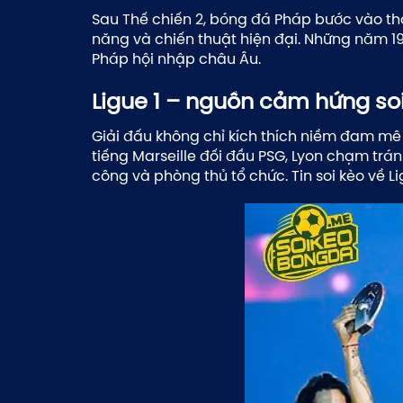
Sau Thế chiến 2, bóng đá Pháp bước vào thời 
năng và chiến thuật hiện đại. Những năm 1
Pháp hội nhập châu Âu.
Ligue 1 – nguồn cảm hứng soi
Giải đấu không chỉ kích thích niềm đam mê 
tiếng Marseille đối đầu PSG, Lyon chạm trá
công và phòng thủ tổ chức. Tin soi kèo về L