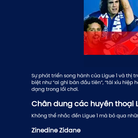
Sự phát triển song hành của Ligue 1 và thị
biệt như “ai ghi bàn đầu tiên”, “tài xỉu hiệp
dạng trong lối chơi.
Chân dung các huyền thoại Li
Không thể nhắc đến Ligue 1 mà bỏ qua nhữn
Zinedine Zidane