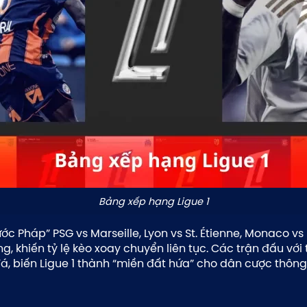
Bảng xếp hạng Ligue 1
 nước Pháp” PSG vs Marseille, Lyon vs St. Étienne, Monaco
, khiến tỷ lệ kèo xoay chuyển liên tục. Các trận đấu với 
á, biến Ligue 1 thành “miền đất hứa” cho dân cược thông