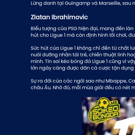
Lừng danh tại Guingamp và Marseille, sau 
Zlatan Ibrahimovic
Biểu tượng của PSG hiện đại, mang đến làn
hút cho Ligue 1 mà còn định hình lối chơi, 
Sức hút của Ligue 1 không chỉ đến từ chất l
nuôi dưỡng nhân tài trẻ, chiến thuật linh 
mình.
Tin soi kèo bóng đá Ligue 1 cũng vì v
lớn ngày càng được dân cá cược tận dụng đ
Sự ra đời của các ngôi sao như Mbappe, Cava
châu Âu. Nhờ đó, mỗi mùa giải đều có nét m