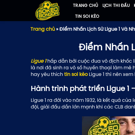
Bỏ
TRANG CHỦ
LỊCH THI ĐẤU
qua
TIN SOI KÈO
nội
dung
Trang chủ
»
Điểm Nhấn Lịch Sử Ligue 1 Và N
Điểm Nhấn Lị
Ligue 1
hấp dẫn bởi cuộc đua vô địch khốc li
là nơi đã sinh ra vô số huyền thoại làm m
hay yêu thích
tin soi kèo
Ligue 1 thì nên xem 
Hành trình phát triển Ligue 
Ligue 1 ra đời vào năm 1932, là kết quả của
đội, giải đấu dần lớn mạnh khi các CLB danh