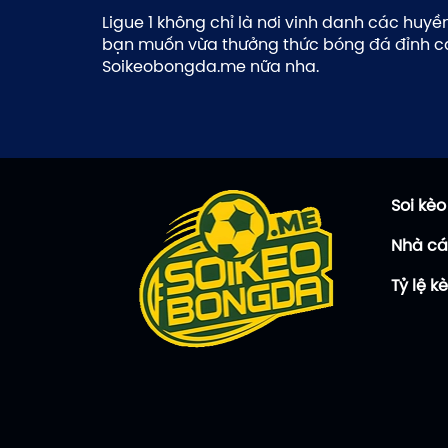
Ligue 1 không chỉ là nơi vinh danh các huy
bạn muốn vừa thưởng thức bóng đá đỉnh cao v
Soikeobongda.me nữa nha.
Soi kèo
Nhà cá
Tỷ lệ k