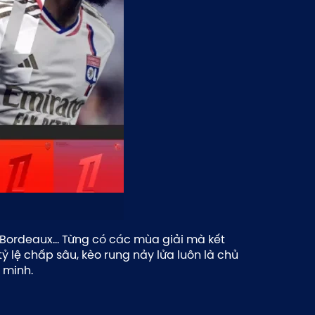
 vs Bordeaux… Từng có các mùa giải mà kết
tỷ lệ chấp sâu, kèo rung nảy lửa luôn là chủ
 minh.