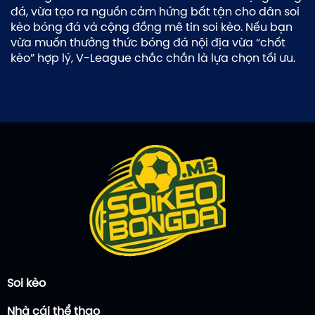
đá, vừa tạo ra nguồn cảm hứng bất tận cho dân soi
kèo bóng đá và cộng đồng mê tin soi kèo. Nếu bạn
vừa muốn thưởng thức bóng đá nội địa vừa “chốt
kèo” hợp lý, V-League chắc chắn là lựa chọn tối ưu.
Soi kèo
Nhà cái thể thao