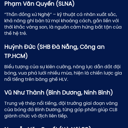
Phạm Văn Quyến (SLNA)
“Thần đồng xứ Nghệ” – kỹ thuật cá nhân xuất sắc,
khả năng ghi bàn từ mọi khoảng cách, gắn liền với
thời khắc vàng son, là nguồn cảm hứng bất tận của
thế hệ trẻ.
Huỳnh Đức (SHB Đà Nẵng, Công an
TP.HCM)
Biểu tượng của sự kiên cường, năng lực dẫn dắt đội
bóng, vua phá lưới nhiều mùa, hiện là chiến lược gia
nổi tiếng trên băng ghế HLV.
Vũ Như Thành (Bình Dương, Ninh Bình)
Trung vệ thép nổi tiếng, đội trưởng giai đoạn vàng
của bóng đá Bình Dương, từng góp phần giúp CLB
giành chức vô địch liên tiếp.