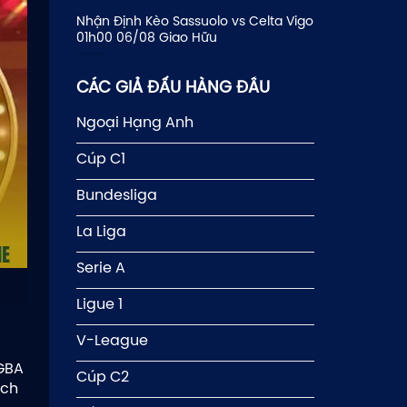
Nhận Định Kèo Sassuolo vs Celta Vigo
01h00 06/08 Giao Hữu
CÁC GIẢ ĐẤU HÀNG ĐẦU
Ngoại Hạng Anh
Cúp C1
Bundesliga
La Liga
Serie A
Ligue 1
V-League
EGBA
Cúp C2
ách