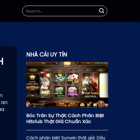
NHÀ CÁI UY TÍN
H
n
 an
ủa
Bóc Trần Sự Thật: Cách Phân Biệt
Hitclub Thật Giả Chuẩn Xác
Cách phân biệt Sunwin thật giả: Dấu