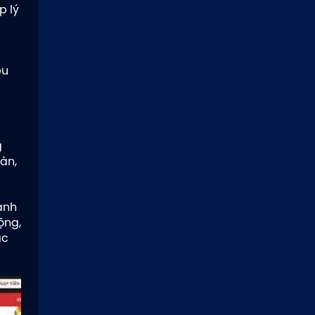
p lý
êu
g
àn,
ạnh
ộng,
ắc