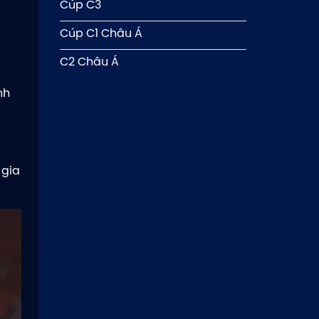
Cúp C3
Cúp C1 Châu Á
C2 Châu Á
nh
 gia