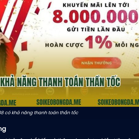
8 có khả năng thanh toán thần tốc
ng