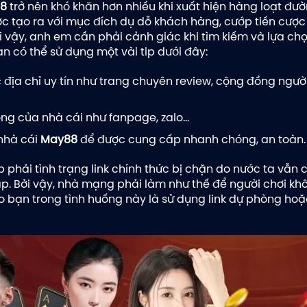
88
trở nên khó khăn hơn nhiều khi xuất hiện hàng loạt đư
ợc tạo ra với mục đích dụ dỗ khách hàng, cướp tiền cược
ì vậy, anh em cần phải cảnh giác khi tìm kiếm và lựa ch
n có thể sử dụng một vài tip dưới đây:
 địa chỉ uy tín như trang chuyên review, cộng đồng ngườ
ông của nhà cái như fanpage, zalo…
 nhà cái
May88
để được cung cấp nhanh chóng, an toàn.
 phải tình trạng link chính thức bị chặn do nước ta vẫn 
. Bởi vậy, nhà mạng phải làm như thế để người chơi kh
ho bạn trong tình huống này là sử dụng link dự phòng hoặ