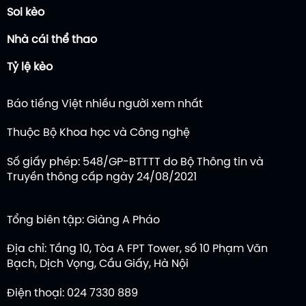
Soi kèo
Nhà cái thể thao
Tỷ lệ kèo
Báo tiếng Việt nhiều người xem nhất
Thuộc Bộ Khoa học và Công nghệ
Số giấy phép: 548/GP-BTTTT do Bộ Thông tin và
Truyền thông cấp ngày 24/08/2021
Tổng biên tập: Giàng A Pháo
Địa chỉ: Tầng 10, Tòa A FPT Tower, số 10 Phạm Văn
Bạch, Dịch Vọng, Cầu Giấy, Hà Nội
Điện thoại: 024 7330 889