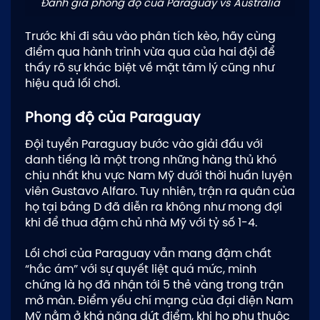
Đánh giá phong độ của Paraguay vs Australia
Trước khi đi sâu vào phân tích kèo, hãy cùng
điểm qua hành trình vừa qua của hai đội để
thấy rõ sự khác biệt về mặt tâm lý cũng như
hiệu quả lối chơi.
Phong độ của Paraguay
Đội tuyển Paraguay bước vào giải đấu với
danh tiếng là một trong những hàng thủ khó
chịu nhất khu vực Nam Mỹ dưới thời huấn luyện
viên Gustavo Alfaro. Tuy nhiên, trận ra quân của
họ tại bảng D đã diễn ra không như mong đợi
khi để thua đậm chủ nhà Mỹ với tỷ số 1-4.
Lối chơi của Paraguay vẫn mang đậm chất
“hắc ám” với sự quyết liệt quá mức, minh
chứng là họ đã nhận tới 5 thẻ vàng trong trận
mở màn. Điểm yếu chí mạng của đại diện Nam
Mỹ nằm ở khả năng dứt điểm, khi họ phụ thuộc