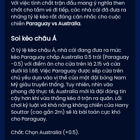
Với việc tính chất trận đấu mang ý nghĩa then
chốt cho tấm vé đi tiếp, các nhà cái đã đưa ra
những tỷ lệ kèo rất đáng cân nhắc cho cuộc
chiến
Paraguay vs Australia
.
Soi kèo châu Á
Ở tỷ lệ kèo châu Á, nhà cái đang đưa ra mức
kèo Paraguay chấp Australia 0.5 trái (Paraguay
-0.5) với điểm ăn cho cửa trên là 2.15 và cửa
dưới là 1.68. Việc Paraguay được xếp cửa trên
chủ yếu dựa vào vị thế của một đội bóng Nam
Mỹ giàu truyền thống. Tuy nhiên, nhìn vào
phong độ thực tế, Australia mới là đội đáng tin
cậy hơn khi vừa thắng kèo ở trận ra quân. Lối
chơi kỷ luật và khả năng không chiến của Harry
Souttar (cao gần 2m) sẽ là bài toán cực khó
cho Paraguay.
Chốt: Chọn Australia (+0.5).