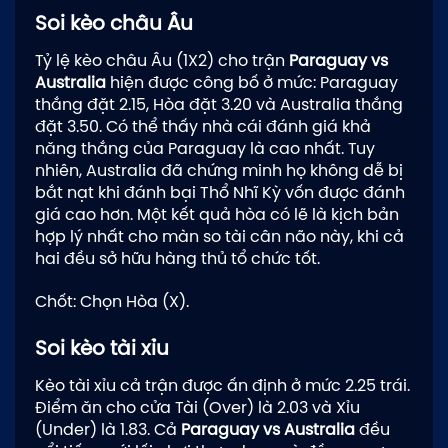
Soi kèo châu Âu
Tỷ lệ kèo châu Âu (1X2) cho trận
Paraguay vs
Australia
hiện được công bố ở mức: Paraguay
thắng đặt 2.15, Hòa đặt 3.20 và Australia thắng
đặt 3.50. Có thể thấy nhà cái đánh giá khả
năng thắng của Paraguay là cao nhất. Tuy
nhiên, Australia đã chứng minh họ không dễ bị
bắt nạt khi đánh bại Thổ Nhĩ Kỳ vốn được đánh
giá cao hơn. Một kết quả hòa có lẽ là kịch bản
hợp lý nhất cho màn so tài cân não này, khi cả
hai đều sở hữu hàng thủ tổ chức tốt.
Chốt: Chọn Hòa (X).
Soi kèo tài xỉu
Kèo tài xỉu cả trận được ấn định ở mức 2.25 trái.
Điểm ăn cho cửa Tài (Over) là 2.03 và Xỉu
(Under) là 1.83. Cả
Paraguay vs Australia
đều