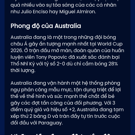
quá nhiều vào sự tỏa sáng của các cá nhân
như Julio Enciso hay Miguel Almiron.
Phong độ của Australia
Australia đang là một trong những đội bóng
châu Á gây ấn tượng mạnh nhất tại World Cup
2026. Ở trận đấu mở màn, đoàn quân của huấn
luyện viên Tony Popovic đã xuất sắc đánh bại
Thổ Nhĩ Kỳ với tỷ số 2-0 dù chỉ cầm bóng 28%
thời lượng.
Australia đang vận hành một hệ thống phòng
ngự phản công mẫu mực, tận dụng triệt để lợi
thế về thể hình và sức mạnh thể chất để bẻ
gãy các đợt tấn công của đối phương. Với 3
điểm quý giá và hiệu số +2, Australia đang tạm
xếp thứ 2 bảng D và tràn đầy tự tin trước cuộc
đối đầu với Paraguay.