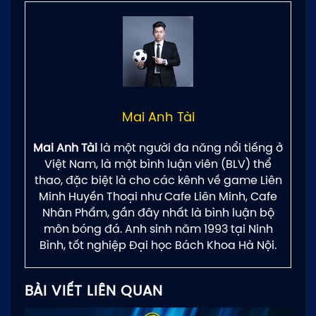
Mai Anh Tài
Mai Anh Tài
là một người đa năng nổi tiếng ở
Việt Nam, là một bình luận viên (BLV) thể
thao, đặc biệt là cho các kênh về game Liên
Minh Huyền Thoại như Cafe Liên Minh, Cafe
Nhân Phẩm, gần đây nhất là bình luận bộ
môn bóng đá. Anh sinh năm 1993 tại Ninh
Bình, tốt nghiệp Đại học Bách Khoa Hà Nội.
BÀI VIẾT LIÊN QUAN