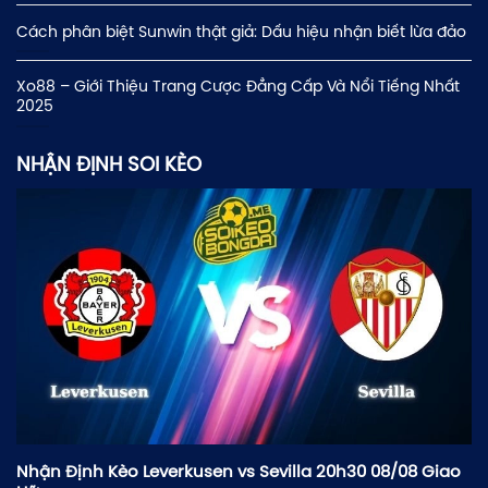
Cách phân biệt Sunwin thật giả: Dấu hiệu nhận biết lừa đảo
Xo88 – Giới Thiệu Trang Cược Đẳng Cấp Và Nổi Tiếng Nhất
2025
NHẬN ĐỊNH SOI KÈO
Nhận Định Kèo Leverkusen vs Sevilla 20h30 08/08 Giao