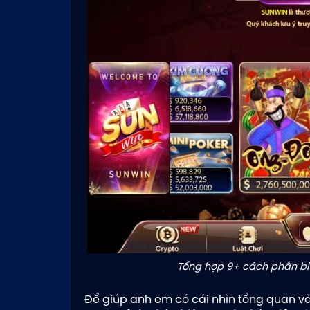
Tổng hợp 9+ cách phân biệ
Để giúp anh em có cái nhìn tổng quan và