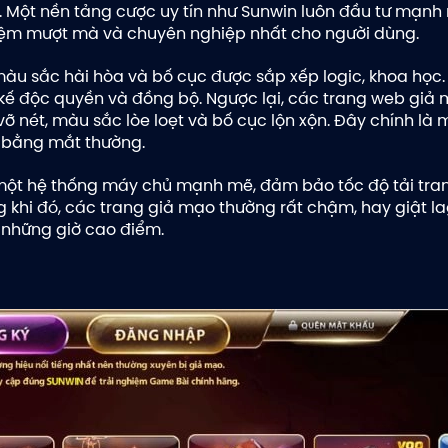
 Một nền tảng cược uy tín như Sunwin luôn đầu tư mạnh
ghiệm mượt mà và chuyên nghiệp nhất cho người dùng.
màu sắc hài hòa và bố cục được sắp xếp logic, khoa học.
 kế độc quyền và đồng bộ. Ngược lại, các trang web giả
vỡ nét, màu sắc lòe loẹt và bố cục lộn xộn. Đây chính là 
 bằng mắt thường.
n một hệ thống máy chủ mạnh mẽ, đảm bảo tốc độ tải tra
 khi đó, các trang giả mạo thường rất chậm, hay giật la
 những giờ cao điểm.