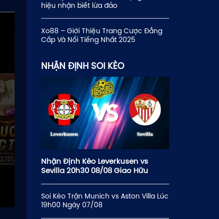
hiệu nhận biết lừa đảo
Xo88 – Giới Thiệu Trang Cược Đẳng
Cấp Và Nổi Tiếng Nhất 2025
NHẬN ĐỊNH SOI KÈO
Nhận Định Kèo Leverkusen vs
Sevilla 20h30 08/08 Giao Hữu
Soi Kèo Trận Munich vs Aston Villa Lúc
19h00 Ngày 07/08