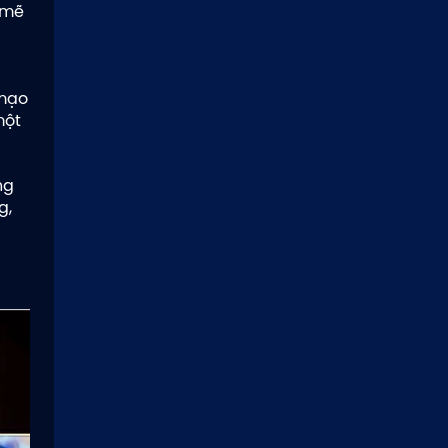
 mẽ
 mạo
một
ng
g,