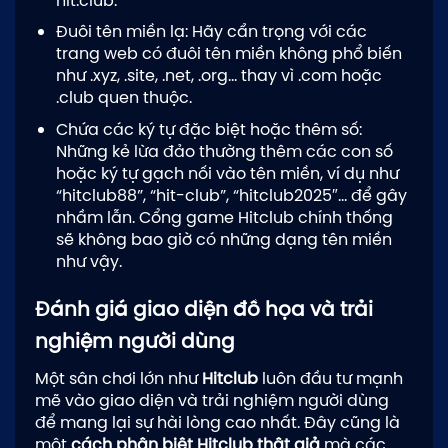
Đuôi tên miền lạ: Hãy cẩn trọng với các
trang web có đuôi tên miền không phổ biến
như .xyz, .site, .net, .org… thay vì .com hoặc
.club quen thuộc.
Chứa các ký tự đặc biệt hoặc thêm số:
Những kẻ lừa đảo thường thêm các con số
hoặc ký tự gạch nối vào tên miền, ví dụ như
“hitclub88”, “hit-club”, “hitclub2025″… để gây
nhầm lẫn. Cổng game Hitclub chính thống
sẽ không bao giờ có những dạng tên miền
như vậy.
Đánh giá giao diện đồ họa và trải
nghiệm người dùng
Một sân chơi lớn như
Hitclub
luôn đầu tư mạnh
mẽ vào giao diện và trải nghiệm người dùng
để mang lại sự hài lòng cao nhất. Đây cũng là
một
cách phân biệt Hitclub thật giả
mà các