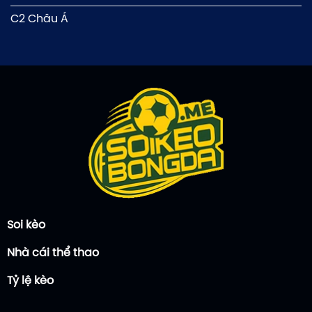
C2 Châu Á
Soi kèo
Nhà cái thể thao
Tỷ lệ kèo