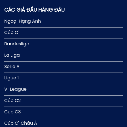
CÁC GIẢ ĐẤU HÀNG ĐẦU
Ngoại Hạng Anh
Cúp C1
Bundesliga
La Liga
Serie A
Ligue 1
V-League
Cúp C2
Cúp C3
Cúp C1 Châu Á