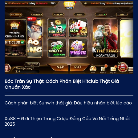
Bóc Trần Sự Thật: Cách Phân Biệt Hitclub Thật Giả
Chuẩn Xác
Cách phân biệt Sunwin thật giả: Dấu hiệu nhận biết lừa đảo
Xo88 – Giới Thiệu Trang Cược Đẳng Cấp Và Nổi Tiếng Nhất
2025