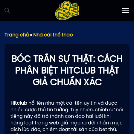
Bỏ
qua
nội
dung
Trang chủ
»
Nhà cái thể thao
BÓC TRẦN SỰ THẬT: CÁCH
PHÂN BIỆT HITCLUB THẬT
GIẢ CHUẨN XÁC
Hitclub
nổi lên như một cái tên uy tín và được
nhiều cược thủ tin tưởng. Tuy nhiên, chính sự nổi
tiếng này đã trở thành con dao hai lưỡi khi
hàng loạt trang web giả mạo ra đời nhằm mục
đích lừa đảo, chiếm đoạt tài sản của bet thủ.