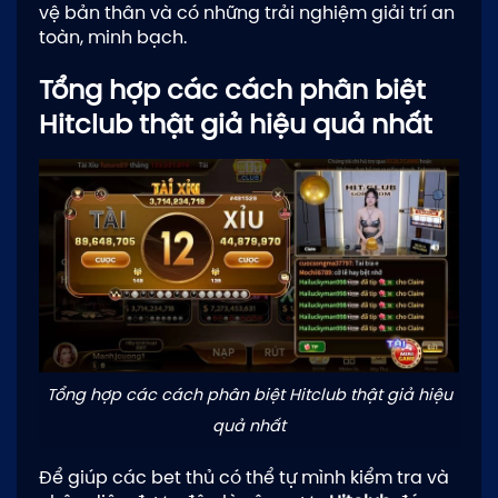
vệ bản thân và có những trải nghiệm giải trí an
toàn, minh bạch.
Tổng hợp các cách phân biệt
Hitclub thật giả hiệu quả nhất
Tổng hợp các cách phân biệt Hitclub thật giả hiệu
quả nhất
Để giúp các bet thủ có thể tự mình kiểm tra và