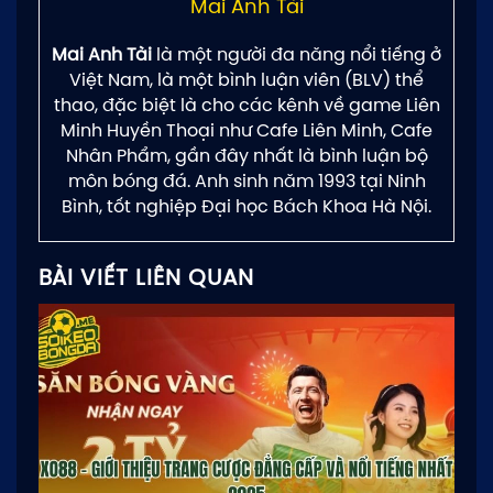
Mai Anh Tài
Mai Anh Tài
là một người đa năng nổi tiếng ở
Việt Nam, là một bình luận viên (BLV) thể
thao, đặc biệt là cho các kênh về game Liên
Minh Huyền Thoại như Cafe Liên Minh, Cafe
Nhân Phẩm, gần đây nhất là bình luận bộ
môn bóng đá. Anh sinh năm 1993 tại Ninh
Bình, tốt nghiệp Đại học Bách Khoa Hà Nội.
BÀI VIẾT LIÊN QUAN