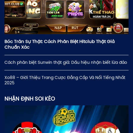
Bóc Trần Sự Thật: Cách Phân Biệt Hitclub Thật Giả
Chuẩn Xác
Cách phân biệt Sunwin thật giả: Dấu hiệu nhận biết lừa đảo
Xo88 – Giới Thiệu Trang Cược Đẳng Cấp Và Nổi Tiếng Nhất
2025
NHẬN ĐỊNH SOI KÈO