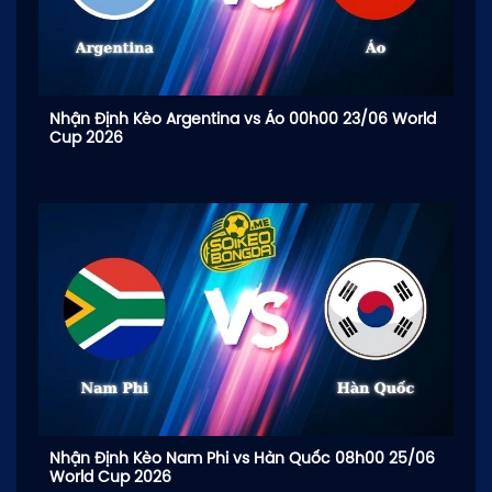
Nhận Định Kèo Argentina vs Áo 00h00 23/06 World
Cup 2026
Nhận Định Kèo Nam Phi vs Hàn Quốc 08h00 25/06
World Cup 2026