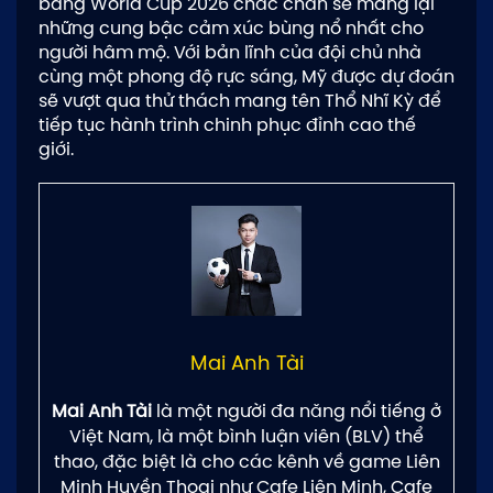
bảng World Cup 2026 chắc chắn sẽ mang lại
những cung bậc cảm xúc bùng nổ nhất cho
người hâm mộ. Với bản lĩnh của đội chủ nhà
cùng một phong độ rực sáng, Mỹ được dự đoán
sẽ vượt qua thử thách mang tên Thổ Nhĩ Kỳ để
tiếp tục hành trình chinh phục đỉnh cao thế
giới.
Mai Anh Tài
Mai Anh Tài
là một người đa năng nổi tiếng ở
Việt Nam, là một bình luận viên (BLV) thể
thao, đặc biệt là cho các kênh về game Liên
Minh Huyền Thoại như Cafe Liên Minh, Cafe