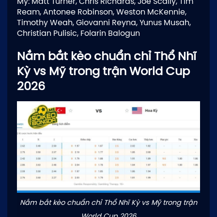
Mỹ: Matt Turner, Chris Richards, Joe Scally, Tim
Ream, Antonee Robinson, Weston McKennie,
Timothy Weah, Giovanni Reyna, Yunus Musah,
Christian Pulisic, Folarin Balogun
Nắm bắt kèo chuẩn chỉ Thổ Nhĩ
Kỳ vs Mỹ trong trận World Cup
2026
Nắm bắt kèo chuẩn chỉ Thổ Nhĩ Kỳ vs Mỹ trong trận
World Cup 2026