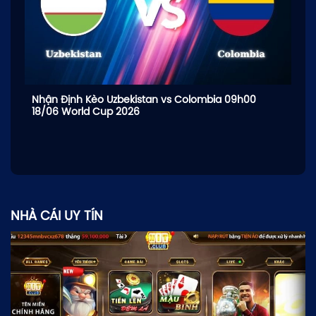
Nhận Định Kèo Uzbekistan vs Colombia 09h00
18/06 World Cup 2026
NHÀ CÁI UY TÍN