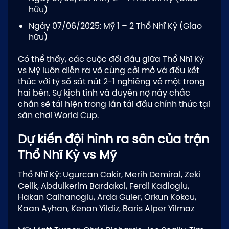
hữu)
Ngày 07/06/2025: Mỹ 1 – 2 Thổ Nhĩ Kỳ (Giao
hữu)
Có thể thấy, các cuộc đối đầu giữa Thổ Nhĩ Kỳ
vs Mỹ luôn diễn ra vô cùng cởi mở và đều kết
thúc với tỷ số sát nút 2-1 nghiêng về một trong
hai bên. Sự kịch tính và duyên nợ này chắc
chắn sẽ tái hiện trong lần tái đấu chính thức tại
sân chơi World Cup.
Dự kiến đội hình ra sân của trận
Thổ Nhĩ Kỳ vs Mỹ
Thổ Nhĩ Kỳ: Ugurcan Cakir, Merih Demiral, Zeki
Celik, Abdulkerim Bardakci, Ferdi Kadioglu,
Hakan Calhanoglu, Arda Guler, Orkun Kokcu,
Kaan Ayhan, Kenan Yildiz, Baris Alper Yilmaz