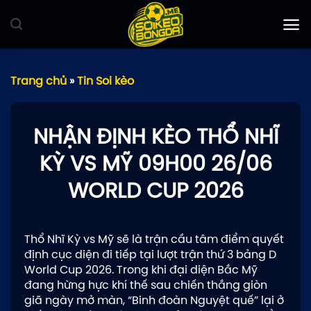
Bỏ
qua
nội
dung
Trang chủ
»
Tin Soi kèo
NHẬN ĐỊNH KÈO THỔ NHĨ
KỲ VS MỸ 09H00 26/06
WORLD CUP 2026
Thổ Nhĩ Kỳ vs Mỹ sẽ là trận cầu tâm điểm quyết
định cục diện đi tiếp tại lượt trận thứ 3 bảng D
World Cup 2026. Trong khi đại diện Bắc Mỹ
đang hừng hực khí thế sau chiến thắng giòn
giã ngày mở màn, “Binh đoàn Nguyệt quế” lại ở