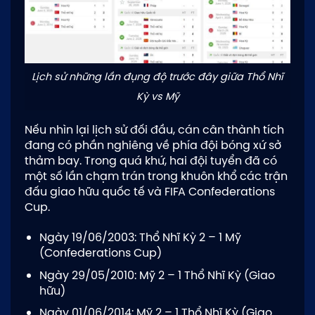
Lịch sử những lần đụng độ trước đây giữa Thổ Nhĩ
Kỳ vs Mỹ
Nếu nhìn lại lịch sử đối đầu, cán cân thành tích
đang có phần nghiêng về phía đội bóng xứ sở
thảm bay. Trong quá khứ, hai đội tuyển đã có
một số lần chạm trán trong khuôn khổ các trận
đấu giao hữu quốc tế và FIFA Confederations
Cup.
Ngày 19/06/2003: Thổ Nhĩ Kỳ 2 – 1 Mỹ
(Confederations Cup)
Ngày 29/05/2010: Mỹ 2 – 1 Thổ Nhĩ Kỳ (Giao
hữu)
Ngày 01/06/2014: Mỹ 2 – 1 Thổ Nhĩ Kỳ (Giao