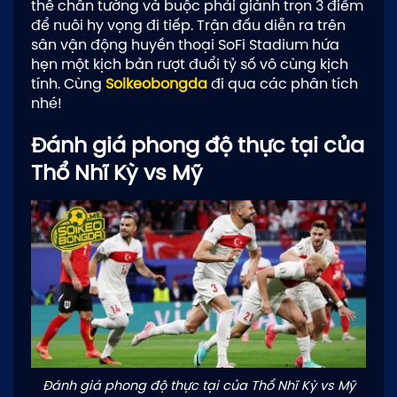
thế chân tường và buộc phải giành trọn 3 điểm
để nuôi hy vọng đi tiếp. Trận đấu diễn ra trên
sân vận động huyền thoại SoFi Stadium hứa
hẹn một kịch bản rượt đuổi tỷ số vô cùng kịch
tính. Cùng
Soikeobongda
đi qua các phân tích
nhé!
Đánh giá phong độ thực tại của
Thổ Nhĩ Kỳ vs Mỹ
Đánh giá phong độ thực tại của Thổ Nhĩ Kỳ vs Mỹ