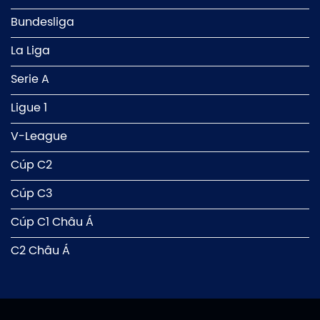
Bundesliga
La Liga
Serie A
Ligue 1
V-League
Cúp C2
Cúp C3
Cúp C1 Châu Á
C2 Châu Á