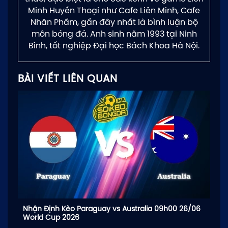
Minh Huyền Thoại như Cafe Liên Minh, Cafe
Nhân Phẩm, gần đây nhất là bình luận bộ
môn bóng đá. Anh sinh năm 1993 tại Ninh
Bình, tốt nghiệp Đại học Bách Khoa Hà Nội.
BÀI VIẾT LIÊN QUAN
Nhận Định Kèo Paraguay vs Australia 09h00 26/06
World Cup 2026