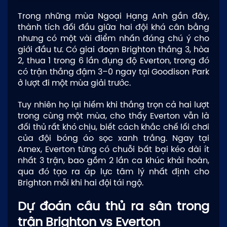
Trong những mùa Ngoại Hạng Anh gần đây,
thành tích đối đầu giữa hai đội khá cân bằng
nhưng có một vài điểm nhấn đáng chú ý cho
giới đầu tư. Có giai đoạn Brighton thắng 3, hòa
2, thua 1 trong 6 lần đụng độ Everton, trong đó
có trận thắng đậm 3–0 ngay tại Goodison Park
ở lượt đi một mùa giải trước.
Tuy nhiên họ lại hiếm khi thắng trọn cả hai lượt
trong cùng một mùa, cho thấy Everton vẫn là
đối thủ rất khó chịu, biết cách khắc chế lối chơi
của đội bóng áo sọc xanh trắng. Ngay tại
Amex, Everton từng có chuỗi bất bại kéo dài ít
nhất 3 trận, bao gồm 2 lần ca khúc khải hoàn,
qua đó tạo ra áp lực tâm lý nhất định cho
Brighton mỗi khi hai đội tái ngộ.
Dự đoán cầu thủ ra sân trong
trận Brighton vs Everton