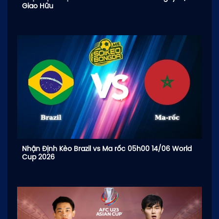
Giao Hữu
Nhận Định Kèo Brazil vs Ma rốc 05h00 14/06 World
Cup 2026