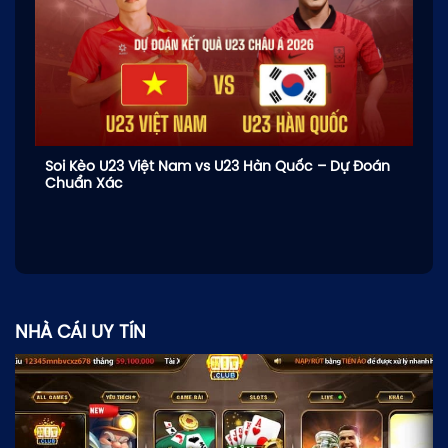
Soi Kèo U23 Việt Nam vs U23 Hàn Quốc – Dự Đoán
Chuẩn Xác
NHÀ CÁI UY TÍN