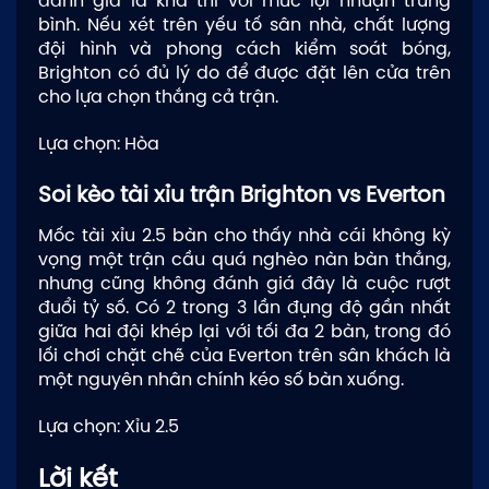
bình. Nếu xét trên yếu tố sân nhà, chất lượng
đội hình và phong cách kiểm soát bóng,
Brighton có đủ lý do để được đặt lên cửa trên
cho lựa chọn thắng cả trận.
Lựa chọn: Hòa
Soi kèo tài xỉu trận Brighton vs Everton
Mốc tài xỉu 2.5 bàn cho thấy nhà cái không kỳ
vọng một trận cầu quá nghèo nàn bàn thắng,
nhưng cũng không đánh giá đây là cuộc rượt
đuổi tỷ số. Có 2 trong 3 lần đụng độ gần nhất
giữa hai đội khép lại với tối đa 2 bàn, trong đó
lối chơi chặt chẽ của Everton trên sân khách là
một nguyên nhân chính kéo số bàn xuống.
Lựa chọn: Xỉu 2.5
Lời kết