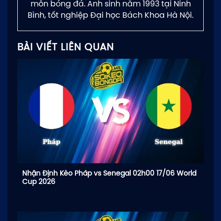
môn bóng đá. Anh sinh năm 1993 tại Ninh
Bình, tốt nghiệp Đại học Bách Khoa Hà Nội.
BÀI VIẾT LIÊN QUAN
Nhận Định Kèo Pháp vs Senegal 02h00 17/06 World
Cup 2026