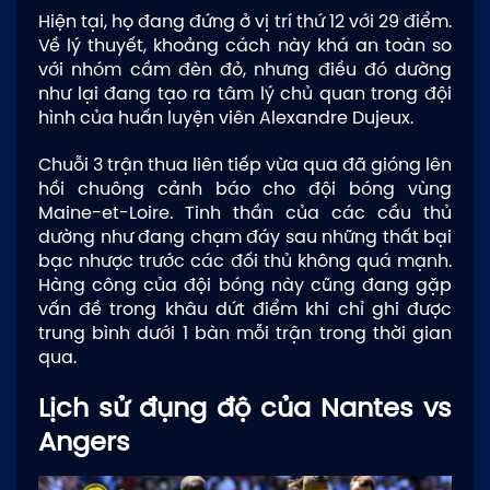
Hiện tại, họ đang đứng ở vị trí thứ 12 với 29 điểm.
Về lý thuyết, khoảng cách này khá an toàn so
với nhóm cầm đèn đỏ, nhưng điều đó dường
như lại đang tạo ra tâm lý chủ quan trong đội
hình của huấn luyện viên Alexandre Dujeux.
Chuỗi 3 trận thua liên tiếp vừa qua đã gióng lên
hồi chuông cảnh báo cho đội bóng vùng
Maine-et-Loire. Tinh thần của các cầu thủ
dường như đang chạm đáy sau những thất bại
bạc nhược trước các đối thủ không quá mạnh.
Hàng công của đội bóng này cũng đang gặp
vấn đề trong khâu dứt điểm khi chỉ ghi được
trung bình dưới 1 bàn mỗi trận trong thời gian
qua.
Lịch sử đụng độ của Nantes vs
Angers