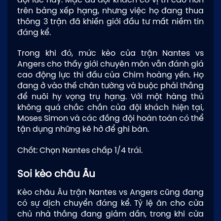
trên bảng xếp hạng, nhưng việc họ đang thua
thông 3 trận đã khiến giới đầu tư mất niềm tin
đáng kể.
Trong khi đó, mức kèo của trận Nantes vs
Angers cho thấy giới chuyên môn vẫn đánh giá
cao động lực thi đấu của Chim hoàng yến. Họ
đang ở vào thế chân tường và buộc phải thắng
để nuôi hy vọng trụ hạng. Với một hàng thủ
không quá chắc chắn của đội khách hiện tại,
Moses Simon và các đồng đội hoàn toàn có thể
tận dụng những kẽ hở để ghi bàn.
Chốt: Chọn Nantes chấp 1/4 trái.
Soi kèo châu Âu
Kèo châu Âu trận Nantes vs Angers cũng đang
có sự dịch chuyển đáng kể. Tỷ lệ ăn cho cửa
chủ nhà thắng đang giảm dần, trong khi cửa