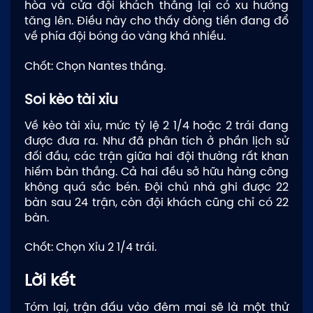
hòa và cửa đội khách thắng lại có xu hướng
tăng lên. Điều này cho thấy dòng tiền đang đổ
về phía đội bóng áo vàng khá nhiều.
Chốt: Chọn Nantes thắng.
Soi kèo tài xỉu
Về kèo tài xỉu, mức tỷ lệ 2 1/4 hoặc 2 trái đang
được đưa ra. Như đã phân tích ở phần lịch sử
đối đầu, các trận giữa hai đội thường rất khan
hiếm bàn thắng. Cả hai đều sở hữu hàng công
không quá sắc bén. Đội chủ nhà ghi được 22
bàn sau 24 trận, còn đội khách cũng chỉ có 22
bàn.
Chốt: Chọn Xỉu 2 1/4 trái.
Lời kết
Tóm lại, trận đấu vào đêm mai sẽ là một thử