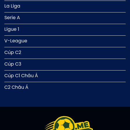
La Liga
Serie A
Ligue 1
V-League
Cúp C2
Cúp C3
Cúp C1 Châu Á
C2 Châu Á