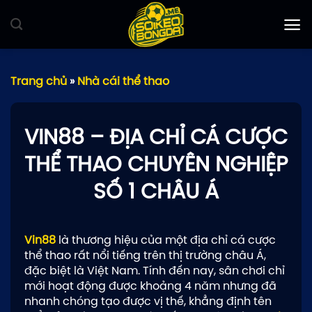
Bỏ
qua
nội
dung
Trang chủ
»
Nhà cái thể thao
VIN88 – ĐỊA CHỈ CÁ CƯỢC
THỂ THAO CHUYÊN NGHIỆP
SỐ 1 CHÂU Á
Vin88
là thương hiệu của một địa chỉ cá cược
thể thao rất nổi tiếng trên thị trường châu Á,
đặc biệt là Việt Nam. Tính đến nay, sân chơi chỉ
mới hoạt động được khoảng 4 năm nhưng đã
nhanh chóng tạo được vị thế, khẳng định tên