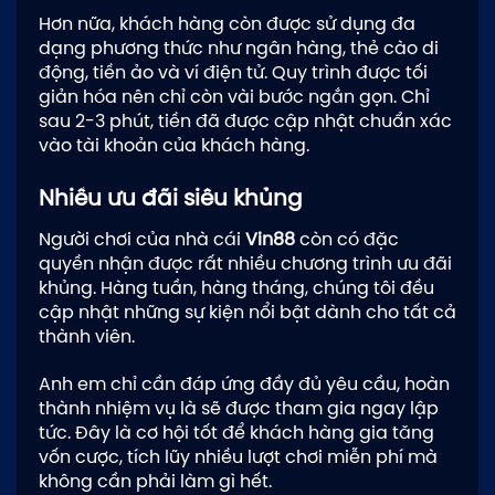
Hơn nữa, khách hàng còn được sử dụng đa
dạng phương thức như ngân hàng, thẻ cào di
động, tiền ảo và ví điện tử. Quy trình được tối
giản hóa nên chỉ còn vài bước ngắn gọn. Chỉ
sau 2-3 phút, tiền đã được cập nhật chuẩn xác
vào tài khoản của khách hàng.
Nhiều ưu đãi siêu khủng
Người chơi của nhà cái
Vin88
còn có đặc
quyền nhận được rất nhiều chương trình ưu đãi
khủng. Hàng tuần, hàng tháng, chúng tôi đều
cập nhật những sự kiện nổi bật dành cho tất cả
thành viên.
Anh em chỉ cần đáp ứng đầy đủ yêu cầu, hoàn
thành nhiệm vụ là sẽ được tham gia ngay lập
tức. Đây là cơ hội tốt để khách hàng gia tăng
vốn cược, tích lũy nhiều lượt chơi miễn phí mà
không cần phải làm gì hết.