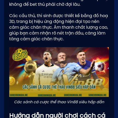
không để bet thủ phải chờ đợi lâu.
Các cầu thủ, thí sinh được thiết kế bằng đồ hoạ
3D, trang bị hiệu ứng động hiện đại tạo nên
cảm giác chân thực. Âm thanh chất lượng cao,
giúp bạn cảm nhận rõ nét trận đấu, càng làm
tăng cảm giác chân thực.
Các sảnh cá cược thể thao Vin88 siêu hấp dẫn
Hướng dẫn người chơi cách cá