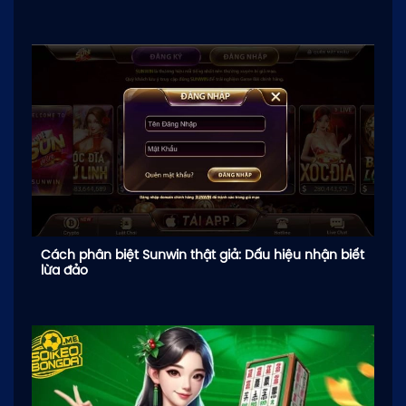
Cách phân biệt Sunwin thật giả: Dấu hiệu nhận biết
lừa đảo