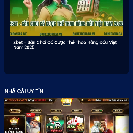
Zbet – Sân Chơi Cá Cược Thể Thao Hàng Đầu Việt
Nam 2025
NHÀ CÁI UY TÍN