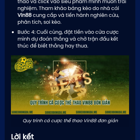
thao và click vào siêu phẩm mình muốn trải
nghiệm. Tham khảo bảng kèo do nhà cái
Vin88
cung cấp và tiến hành nghiên cứu,
phân tích, soi kèo.
Bước 4: Cuối cùng, đặt tiền vào cửa cược
mình dự đoán thắng và chờ trận đấu kết
thúc để biết thắng hay thua.
Quy trình cá cược thể thao Vin88 đơn giản
Lời kết