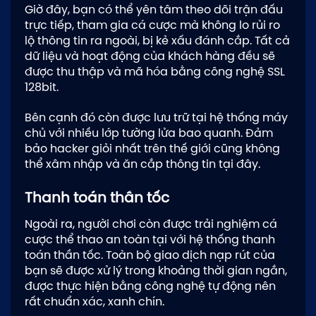
Giờ đây, bạn có thể yên tâm theo dõi trận đấu
trực tiếp, tham gia cá cược mà không lo rủi ro
lộ thông tin ra ngoài, bị kẻ xấu đánh cắp. Tất cả
dữ liệu và hoạt động của khách hàng đều sẽ
được thu thập và mã hóa bằng công nghệ SSL
128bit.
Bên cạnh đó còn được lưu trữ tại hệ thống máy
chủ với nhiều lớp tường lửa bao quanh. Đảm
bảo hacker giỏi nhất trên thế giới cũng không
thể xâm nhập và ăn cắp thông tin tại đây.
Thanh toán thần tốc
Ngoài ra, người chơi còn được trải nghiệm cá
cược thể thao an toàn tại với hệ thống thanh
toán thần tốc. Toàn bộ giao dịch nạp rút của
bạn sẽ được xử lý trong khoảng thời gian ngắn,
được thực hiện bằng công nghệ tự động nên
rất chuẩn xác, xanh chín.