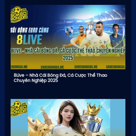
8Live – Nhà Cái Bóng Đá, Cá Cược Thể Thao
Chuyên Nghiệp 2025