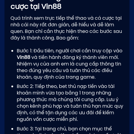
cược tại Vin88
Quá trình xem trực tiếp thể thao và cá cược tại
nhà cái này rất đơn giản, dễ hiểu và dễ làm
quen. Bạn chỉ cần thực hiện theo các bước sau
đây là thành công. Bao gồm:
Bước 1: Đầu tiên, người chơi cần truy cập vào
Vin88
và tiến hành đăng ký thành viên mới.
Nhiệm vụ của anh em là cung cấp thông tin
theo đúng yêu cầu và tuân thủ các điều
khoản, quy định của trang game.
Bước 2: Tiếp theo, bet thủ nạp tiền vào tài
khoản mình vừa tạo bằng 1 trong những
phương thức mà chúng tôi cung cấp. Lưu ý
chọn kênh phù hợp và tuân thủ hạn mức quy
định, có thể tận dụng các ưu đãi để kiếm
nguồn vốn cược miễn phí.
Bước 3: Tại trang chủ, bạn chọn mục thể