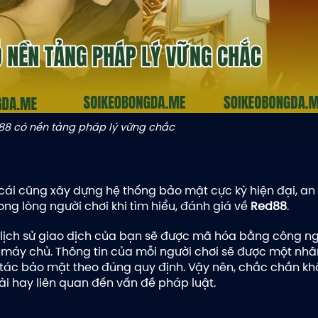
88 có nền tảng pháp lý vững chắc
cái cũng xây dựng hệ thống bảo mật cực kỳ hiện đại, an
ong lòng người chơi khi tìm hiểu, đánh giá về
Red88
.
à lịch sử giao dịch của bạn sẽ được mã hóa bằng công n
ống máy chủ. Thông tin của mỗi người chơi sẽ được một nh
 tác bảo mật theo đúng quy định. Vậy nên, chắc chắn k
goài hay liên quan đến vấn đề pháp luật.