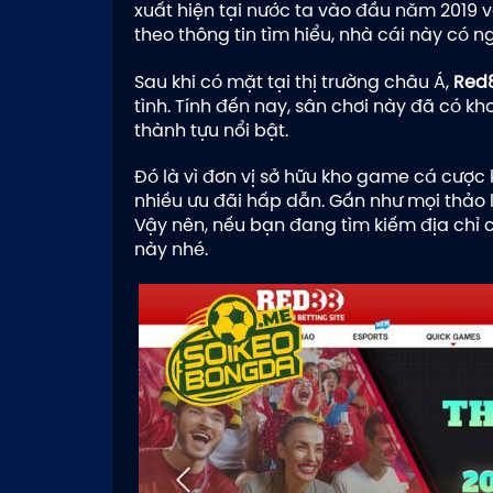
xuất hiện tại nước ta vào đầu năm 2019 và
theo thông tin tìm hiểu, nhà cái này có 
Sau khi có mặt tại thị trường châu Á,
Red
tình. Tính đến nay, sân chơi này đã có k
thành tựu nổi bật.
Đó là vì đơn vị sở hữu kho game cá cược 
nhiều ưu đãi hấp dẫn. Gần như mọi thảo 
Vậy nên, nếu bạn đang tìm kiếm địa chỉ 
này nhé.