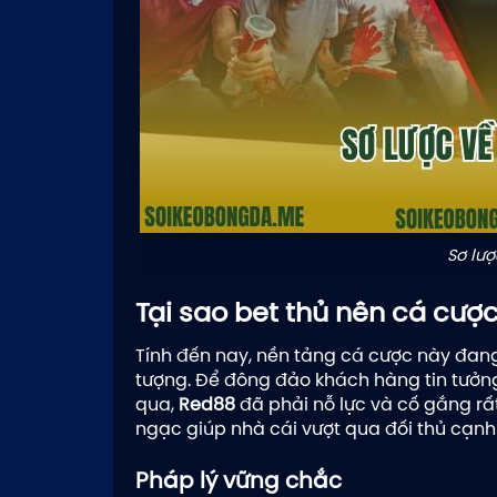
Sơ lượ
Tại sao bet thủ nên cá cược
Tính đến nay, nền tảng cá cược này đang
tượng. Để đông đảo khách hàng tin tưở
qua,
Red88
đã phải nỗ lực và cố gắng rất
ngạc giúp nhà cái vượt qua đối thủ cạnh
Pháp lý vững chắc