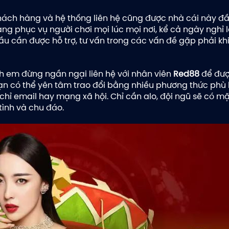
hách hàng và hệ thống liên hệ cũng được nhà cái này đầ
ng phục vụ người chơi mọi lúc mọi nơi, kể cả ngày nghỉ l
cầu cần được hỗ trợ, tư vấn trong các vấn đề gặp phải kh
nh em đừng ngần ngại liên hệ với nhân viên
Red88
để đư
 Bạn có thể yên tâm trao đổi bằng nhiều phương thức phù
a chỉ email hay mạng xã hội. Chỉ cần alo, đội ngũ sẽ có m
 tình và chu đáo.