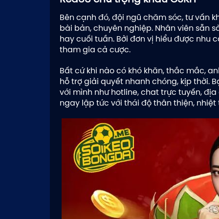
Bên cạnh đó, đội ngũ chăm sóc, tư vấn k
bài bản, chuyên nghiệp. Nhân viên sẵn sà
hay cuối tuần. Bởi đơn vị hiểu được nhu 
tham gia cả cược.
Bất cứ khi nào có khó khăn, thắc mắc, a
hỗ trợ giải quyết nhanh chóng, kịp thời.
với mình như hotline, chat trực tuyến, đị
ngay lập tức với thái độ thân thiện, nhiệt