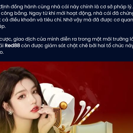
định đồng hành cùng nhà cái này chính là cơ sở pháp lý.
 công bằng. Ngay từ khi mới hoạt động, nhà cái đã chứn
t cả điều khoản và tiêu chí. Nhờ vậy mà đã được cơ qua
áp.
cược, giao dịch của mình diễn ra trong một môi trường l
ái
Red88
còn được giám sát chặt chẽ bởi hai tổ chức nà
o.