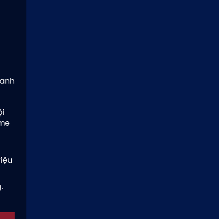
 anh
ội
ame
riệu
.