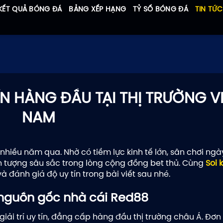
KẾT QUẢ BÓNG ĐÁ
BẢNG XẾP HẠNG
TỶ SỐ BÓNG ĐÁ
TIN TỨC
ÍN HÀNG ĐẦU TẠI THỊ TRƯỜNG V
NAM
 nhiều năm qua. Nhờ có tiềm lực kinh tế lớn, sân chơi ngà
 tượng sâu sắc trong lòng cộng đồng bet thủ. Cùng
Soi 
à đánh giá độ uy tín trong bài viết sau nhé.
 nguồn gốc nhà cái Red88
giải trí uy tín, đẳng cấp hàng đầu thị trường châu Á. Đơn 