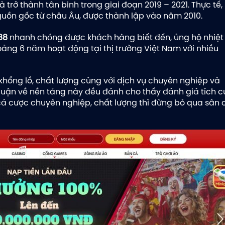
 trở thành tân binh trong giai đoạn 2019 – 2021. Thực tế,
nguồn gốc từ châu Âu, được thành lập vào năm 2010.
88
nhanh chóng được khách hàng biết đến, ủng hộ nhiệt
hoảng 6 năm hoạt động tại thị trường Việt Nam với nhiều
khổng lồ, chất lượng cùng với dịch vụ chuyên nghiệp và
luận về nền tảng này đều đánh cho thấy đánh giá tích c
cá cược chuyên nghiệp, chất lượng thì đừng bỏ qua sân 