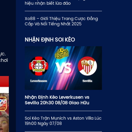
hiệu nhận biết lừa đảo
Xo88 – Giới Thiệu Trang Cược Đẳng
Cấp Và Nổi Tiếng Nhất 2025
NHẬN ĐỊNH SOI KÈO
ực.
chơi
Nhận Định Kèo Leverkusen vs
Sevilla 20h30 08/08 Giao Hữu
Soi Kèo Trận Munich vs Aston Villa Lúc
19h00 Ngày 07/08