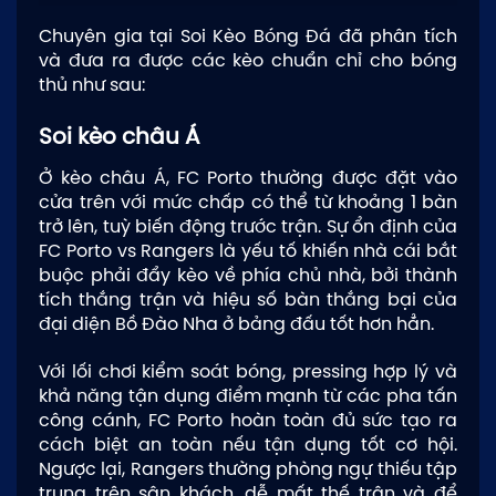
Chuyên gia tại Soi Kèo Bóng Đá đã phân tích
và đưa ra được các kèo chuẩn chỉ cho bóng
thủ như sau:
Soi kèo châu Á
Ở kèo châu Á, FC Porto thường được đặt vào
cửa trên với mức chấp có thể từ khoảng 1 bàn
trở lên, tuỳ biến động trước trận. Sự ổn định của
FC Porto vs Rangers là yếu tố khiến nhà cái bắt
buộc phải đẩy kèo về phía chủ nhà, bởi thành
tích thắng trận và hiệu số bàn thắng bại của
đại diện Bồ Đào Nha ở bảng đấu tốt hơn hẳn.
Với lối chơi kiểm soát bóng, pressing hợp lý và
khả năng tận dụng điểm mạnh từ các pha tấn
công cánh, FC Porto hoàn toàn đủ sức tạo ra
cách biệt an toàn nếu tận dụng tốt cơ hội.
Ngược lại, Rangers thường phòng ngự thiếu tập
trung trên sân khách, dễ mất thế trận và để