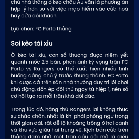
chủ nhà thắng ở kèo châu Âu vẫn là phương án
hợp lý hơn so với việc mạo hiểm vào cửa hoà
hay cửa đội khách.
Lựa chọn: FC Porto thắng
Soi kèo tài xỉu
Ở kèo tài xỉu, con số thường được niêm yết
quanh mốc 2,5 bàn, phản ánh kỳ vọng trận FC
Porto vs Rangers có thể xuất hiện nhiều tình
huống đáng chú ý trước khung thành. FC Porto
khi được đá trên sân nhà thường duy trì lối chơi
chủ động, dồn ép đối thủ ngay từ hiệp 1, nên số
cơ hội tạo ra mỗi trận khá dồi dào.
Trong lúc đó, hàng thủ Rangers lại không thực
sự chắc chắn, nhất là khi phải phòng ngự trong
thời gian dài, rất dễ lộ khoảng trống ở hai cánh
và khu vực giữa hai trung vệ. Kịch bản cửa trên
thắng đậm nhờ một trận đấu cởi mở là điều