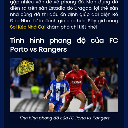
gặp nhiều vấn đề về phong độ. Màn đụng độ
diễn ra trên sân Estadio do Dragao, lợi thế sân
nhà cùng đà thi đấu ổn định giúp đại diện Bồ
Đào Nha được đánh giá cao hơn. Bây giờ cùng
Soi Kèo Nhà Cái
khám phá chi tiết nhé!
Tình hình phong độ của FC
Porto vs Rangers
Tình hình phong độ của FC Porto vs Rangers