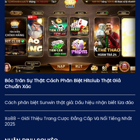
Bóc Trần Sự Thật: Cách Phân Biệt Hitclub Thật Giả
Chuẩn Xác
Cách phân biệt Sunwin thật giả: Dấu hiệu nhận biết lừa đảo
Xo88 – Giới Thiệu Trang Cược Đẳng Cấp Và Nổi Tiếng Nhất
2025