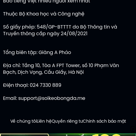
Báo tiếng Việt nhiều người xem nhất
Thuộc Bộ Khoa học và Công nghệ
Số giấy phép: 548/GP-BTTTT do Bộ Thông tin và
Truyền thông cấp ngày 24/08/2021
Tổng biên tập: Giàng A Pháo
Địa chỉ: Tầng 10, Tòa A FPT Tower, số 10 Phạm Văn
Bạch, Dịch Vọng, Cầu Giấy, Hà Nội
Điện thoại: 024 7330 889
Email:
support@soikeobongda.me
Về chúng tôi
Liên hệ
Quyền riêng tư
Chính sách bảo mật