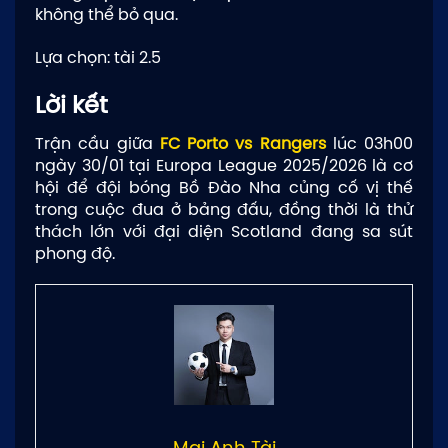
không thể bỏ qua.
Lựa chọn: tài 2.5
Lời kết
Trận cầu giữa
FC Porto vs Rangers
lúc 03h00
ngày 30/01 tại Europa League 2025/2026 là cơ
hội để đội bóng Bồ Đào Nha củng cố vị thế
trong cuộc đua ở bảng đấu, đồng thời là thử
thách lớn với đại diện Scotland đang sa sút
phong độ.
Mai Anh Tài