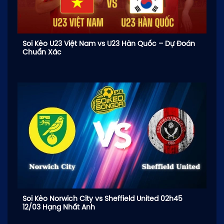
Soi Kèo U23 Việt Nam vs U23 Hàn Quốc – Dự Đoán
Chuẩn Xác
Soi Kèo Norwich City vs Sheffield United 02h45
12/03 Hạng Nhất Anh