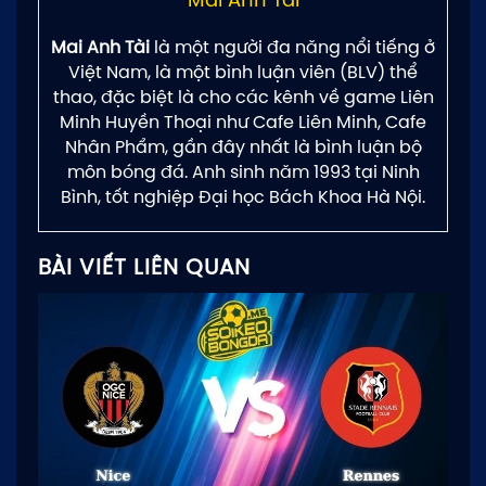
Mai Anh Tài
là một người đa năng nổi tiếng ở
Việt Nam, là một bình luận viên (BLV) thể
thao, đặc biệt là cho các kênh về game Liên
Minh Huyền Thoại như Cafe Liên Minh, Cafe
Nhân Phẩm, gần đây nhất là bình luận bộ
môn bóng đá. Anh sinh năm 1993 tại Ninh
Bình, tốt nghiệp Đại học Bách Khoa Hà Nội.
BÀI VIẾT LIÊN QUAN