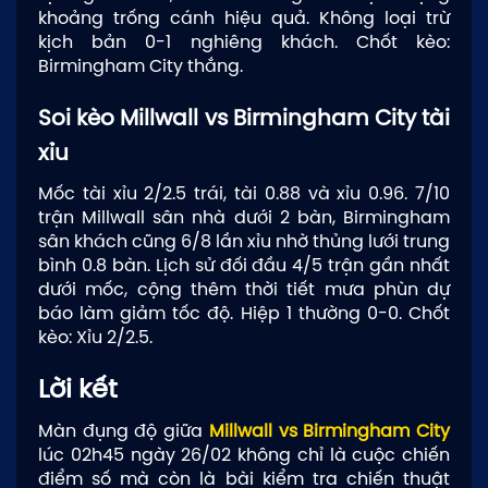
khoảng trống cánh hiệu quả. Không loại trừ
kịch bản 0-1 nghiêng khách. Chốt kèo:
Birmingham City thắng.
Soi kèo Millwall vs Birmingham City tài
xỉu
Mốc tài xỉu 2/2.5 trái, tài 0.88 và xỉu 0.96. 7/10
trận Millwall sân nhà dưới 2 bàn, Birmingham
sân khách cũng 6/8 lần xỉu nhờ thủng lưới trung
bình 0.8 bàn. Lịch sử đối đầu 4/5 trận gần nhất
dưới mốc, cộng thêm thời tiết mưa phùn dự
báo làm giảm tốc độ. Hiệp 1 thường 0-0. Chốt
kèo: Xỉu 2/2.5.
Lời kết
Màn đụng độ giữa
Millwall vs Birmingham City
lúc 02h45 ngày 26/02 không chỉ là cuộc chiến
điểm số mà còn là bài kiểm tra chiến thuật