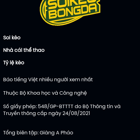
Soi kèo
Nhà cái thể thao
Tỷ lệ kèo
Báo tiếng Việt nhiều người xem nhất
Thuộc Bộ Khoa học và Công nghệ
Số giấy phép: 548/GP-BTTTT do Bộ Thông tin và
Truyền thông cấp ngày 24/08/2021
Tổng biên tập: Giàng A Pháo