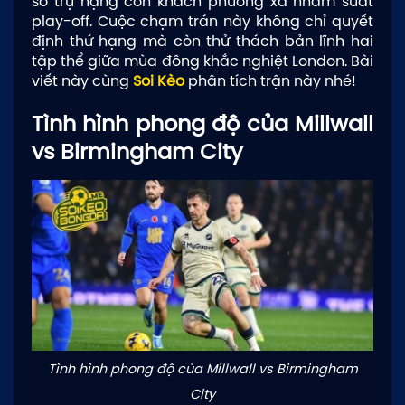
số trụ hạng còn khách phương xa nhắm suất
play-off. Cuộc chạm trán này không chỉ quyết
định thứ hạng mà còn thử thách bản lĩnh hai
tập thể giữa mùa đông khắc nghiệt London. Bài
viết này cùng
Soi Kèo
phân tích trận này nhé!
Tình hình phong độ của Millwall
vs Birmingham City
Tình hình phong độ của Millwall vs Birmingham
City