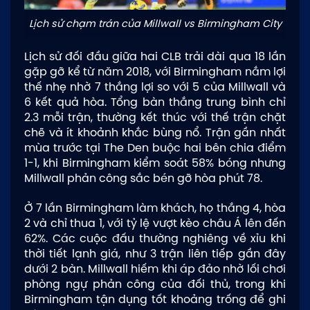
Lịch sử chạm trán của Millwall vs Birmingham City
Lịch sử đối đầu giữa hai CLB trải dài qua 18 lần
gặp gỡ kể từ năm 2018, với Birmingham nắm lợi
thế nhẹ nhờ 7 thắng lợi so với 5 của Millwall và
6 kết quả hòa. Tổng bàn thắng trung bình chỉ
2.3 mỗi trận, thường kết thúc với thế trận chặt
chẽ và ít khoảnh khắc bùng nổ. Trận gần nhất
mùa trước tại The Den buộc hai bên chia điểm
1-1, khi Birmingham kiểm soát 58% bóng nhưng
Millwall phản công sắc bén gỡ hòa phút 78.
Ở 7 lần Birmingham làm khách, họ thắng 4, hòa
2 và chỉ thua 1, với tỷ lệ vượt kèo châu Á lên đến
62%. Các cuộc đấu thường nghiêng về xỉu khi
thời tiết lạnh giá, như 3 trận liên tiếp gần đây
dưới 2 bàn. Millwall hiếm khi áp đảo nhờ lối chơi
phòng ngự phản công của đối thủ, trong khi
Birmingham tận dụng tốt khoảng trống để ghi