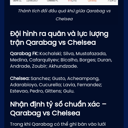
Thành tích đối đầu quá khứ giữa Qarabag vs
Chelsea
Đội hình ra quân và lực lượng
trận Qarabag vs Chelsea
Qarabag FK:
Kochalski; Silva, Mustafazada,
Medina, Cafarquliyev; Bicalho, Borges; Duran,
Andrade, Zoubir; Akhundzade.
Chelsea:
Sanchez; Gusto, Acheampong,
Adarabioyo, Cucurella; Lavia, Fernandez;
Estevao, Pedro, Gittens; Guiu.
Nhận định tỷ số chuẩn xác –
Qarabag vs Chelsea
Trong khi Qarabag có thể ghi bàn vào lưới