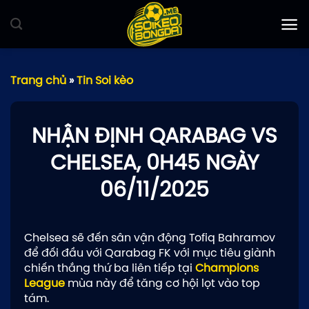
Bỏ
qua
nội
dung
Trang chủ
»
Tin Soi kèo
NHẬN ĐỊNH QARABAG VS
CHELSEA, 0H45 NGÀY
06/11/2025
Chelsea sẽ đến sân vận động Tofiq Bahramov
để đối đầu với Qarabag FK với mục tiêu giành
chiến thắng thứ ba liên tiếp tại
Champions
League
mùa này để tăng cơ hội lọt vào top
tám.