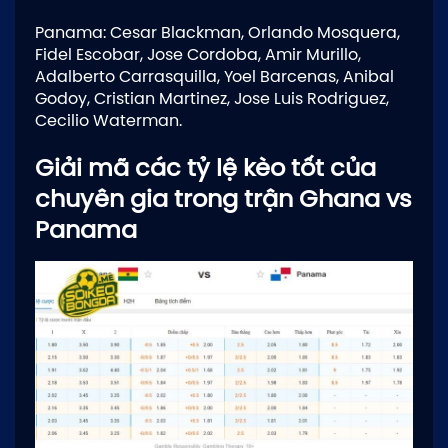
Panama: Cesar Blackman, Orlando Mosquera,
Fidel Escobar, Jose Cordoba, Amir Murillo,
Adalberto Carrasquilla, Yoel Barcenas, Anibal
Godoy, Cristian Martinez, Jose Luis Rodriguez,
Cecilio Waterman.
Giải mã các tỷ lệ kèo tốt của
chuyên gia trong trận Ghana vs
Panama