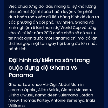
Việc chưa từng đối đầu mang lại sự khó lường
cho cả hai đội, khi các huấn luyện viên phải
dựa hoàn toàn vào dữ liệu băng hình để đưa ra
các phương án đối phó. Tuy nhiên, Ghana với
kinh nghiệm 5 lần tham dự World Cup và từng
vào tới tứ kết năm 2010 chắc chắn sẽ có sự tự
tin nhất định trước một Panama chỉ mới có lần
thứ hai góp mặt tại ngày hội bóng đá lớn nhất
hành tinh.
Đội hình dự kiến ra sân trong
cuộc đụng độ Ghana vs
Panama
Ghana: Lawrence Ati-Zigi, Abdul Mumin,
Jerome Opoku, Alidu Seidu, Gideon Mensah,
Elisha Owusu, Kamaldeen Sulemana, Jordan
Ayew, Thomas Partey, Antoine Semenyo, Inaki
Williams.