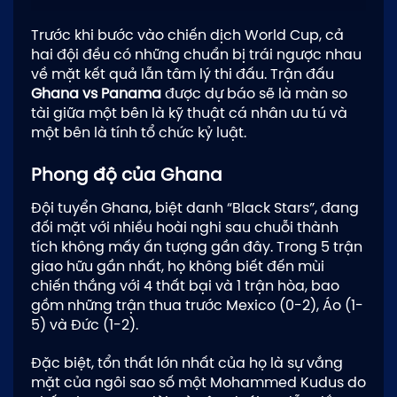
Trước khi bước vào chiến dịch World Cup, cả
hai đội đều có những chuẩn bị trái ngược nhau
về mặt kết quả lẫn tâm lý thi đấu. Trận đấu
Ghana vs Panama
được dự báo sẽ là màn so
tài giữa một bên là kỹ thuật cá nhân ưu tú và
một bên là tính tổ chức kỷ luật.
Phong độ của Ghana
Đội tuyển Ghana, biệt danh “Black Stars”, đang
đối mặt với nhiều hoài nghi sau chuỗi thành
tích không mấy ấn tượng gần đây. Trong 5 trận
giao hữu gần nhất, họ không biết đến mùi
chiến thắng với 4 thất bại và 1 trận hòa, bao
gồm những trận thua trước Mexico (0-2), Áo (1-
5) và Đức (1-2).
Đặc biệt, tổn thất lớn nhất của họ là sự vắng
mặt của ngôi sao số một Mohammed Kudus do