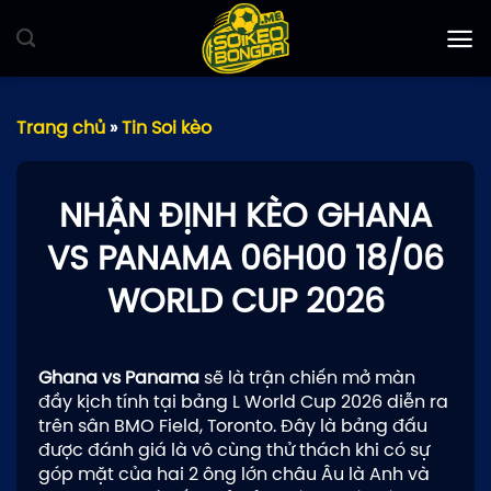
Bỏ
qua
nội
dung
Trang chủ
»
Tin Soi kèo
NHẬN ĐỊNH KÈO GHANA
VS PANAMA 06H00 18/06
WORLD CUP 2026
Ghana vs Panama
sẽ là trận chiến mở màn
đầy kịch tính tại bảng L World Cup 2026 diễn ra
trên sân BMO Field, Toronto. Đây là bảng đấu
được đánh giá là vô cùng thử thách khi có sự
góp mặt của hai 2 ông lớn châu Âu là Anh và