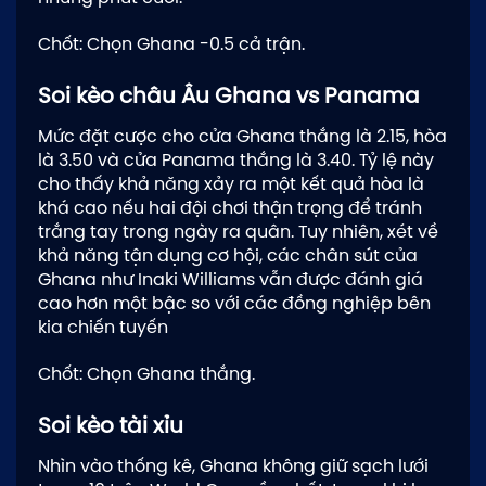
Chốt: Chọn Ghana -0.5 cả trận.
Soi kèo châu Âu Ghana vs Panama
Mức đặt cược cho cửa Ghana thắng là 2.15, hòa
là 3.50 và cửa Panama thắng là 3.40. Tỷ lệ này
cho thấy khả năng xảy ra một kết quả hòa là
khá cao nếu hai đội chơi thận trọng để tránh
trắng tay trong ngày ra quân. Tuy nhiên, xét về
khả năng tận dụng cơ hội, các chân sút của
Ghana như Inaki Williams vẫn được đánh giá
cao hơn một bậc so với các đồng nghiệp bên
kia chiến tuyến
Chốt: Chọn Ghana thắng.
Soi kèo tài xỉu
Nhìn vào thống kê, Ghana không giữ sạch lưới