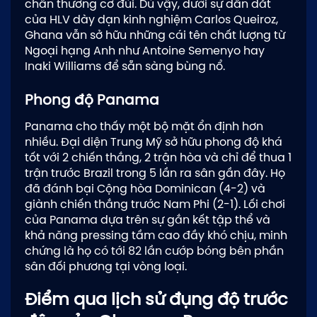
chấn thương cơ đùi. Dù vậy, dưới sự dẫn dắt
của HLV dày dạn kinh nghiệm Carlos Queiroz,
Ghana vẫn sở hữu những cái tên chất lượng từ
Ngoại hạng Anh như Antoine Semenyo hay
Inaki Williams để sẵn sàng bùng nổ.
Phong độ Panama
Panama cho thấy một bộ mặt ổn định hơn
nhiều. Đại diện Trung Mỹ sở hữu phong độ khá
tốt với 2 chiến thắng, 2 trận hòa và chỉ để thua 1
trận trước Brazil trong 5 lần ra sân gần đây. Họ
đã đánh bại Cộng hòa Dominican (4-2) và
giành chiến thắng trước Nam Phi (2-1). Lối chơi
của Panama dựa trên sự gắn kết tập thể và
khả năng pressing tầm cao đầy khó chịu, minh
chứng là họ có tới 82 lần cướp bóng bên phần
sân đối phương tại vòng loại.
Điểm qua lịch sử đụng độ trước