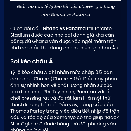
Giải mã các tỷ lệ kèo tốt của chuyên gia trong
trận Ghana vs Panama
Cuộc đối đầu
Ghana vs Panama
tại Toronto
Stadium được các nhà cái đánh giá khá cân
bằng, dù Ghana vẫn được xếp ngồi mâm trên
nhờ dàn cầu thủ đang chinh chiến tại châu Âu.
Soi kèo châu Á
Tỷ lệ kèo châu Á ghi nhận mức chấp 0.5 bàn
dành cho Ghana (Ghana -0.5). Điều này phản
ánh sự nhỉnh hơn về chất lượng nhân sự của
đại diện châu Phi. Tuy nhiên, Panama với lối
chơi pressing rát và đá rất lầm lì là một thử
thách không hề nhỏ. Dẫu vậy, đẳng cấp của
Thomas Partey trong việc điều tiết nhịp độ trận
đấu và tốc độ của Semenyo có thể giúp “Black
Stars” giải mã được hàng thủ đối phương vào
những phút cuối.