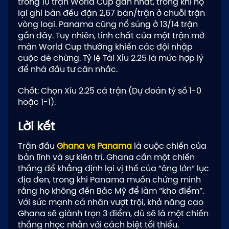
trong 10 trận World Cup gần nhất, trong khi họ
lại ghi bàn đều đặn 2,67 bàn/trận ở chuỗi trận
vòng loại. Panama cũng nổ súng ở 13/14 trận
gần đây. Tuy nhiên, tính chất của một trận mở
màn World Cup thường khiến các đội nhập
cuộc dè chừng. Tỷ lệ Tài Xỉu 2.25 là mức hợp lý
để nhà đầu tư cân nhắc.
Chốt: Chọn Xỉu 2.25 cả trận (Dự đoán tỷ số 1-0
hoặc 1-1).
Lời kết
Trận đấu
Ghana vs Panama
là cuộc chiến của
bản lĩnh và sự kiên trì. Ghana cần một chiến
thắng để khẳng định lại vị thế của “ông lớn” lục
địa đen, trong khi Panama muốn chứng minh
rằng họ không đến Bắc Mỹ để làm “kho điểm”.
Với sức mạnh cá nhân vượt trội, khả năng cao
Ghana sẽ giành trọn 3 điểm, dù sẽ là một chiến
thắng nhọc nhằn với cách biệt tối thiểu.