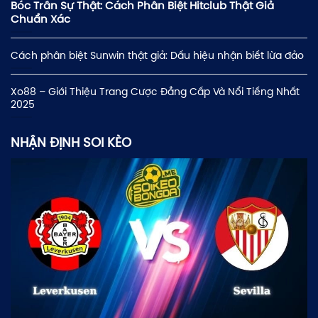
Bóc Trần Sự Thật: Cách Phân Biệt Hitclub Thật Giả
Chuẩn Xác
Cách phân biệt Sunwin thật giả: Dấu hiệu nhận biết lừa đảo
Xo88 – Giới Thiệu Trang Cược Đẳng Cấp Và Nổi Tiếng Nhất
2025
NHẬN ĐỊNH SOI KÈO