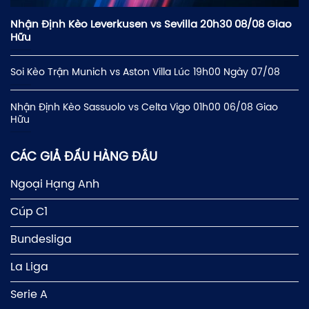
Nhận Định Kèo Leverkusen vs Sevilla 20h30 08/08 Giao
Hữu
Soi Kèo Trận Munich vs Aston Villa Lúc 19h00 Ngày 07/08
Nhận Định Kèo Sassuolo vs Celta Vigo 01h00 06/08 Giao
Hữu
CÁC GIẢ ĐẤU HÀNG ĐẦU
Ngoại Hạng Anh
Cúp C1
Bundesliga
La Liga
Serie A