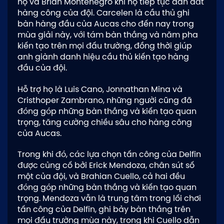
họ và Brian Montenegro khi họ tiếp tục dẫn dắt
hàng công của đội. Carcelen là cầu thủ ghi
bàn hàng đầu của Aucas cho đến nay trong
mùa giải này, với tám bàn thắng và năm pha
kiến ​​tạo trên mọi đấu trường, đồng thời giúp
anh giành danh hiệu cầu thủ kiến ​​tạo hàng
đầu của đội.
Hỗ trợ họ là Luis Cano, Jonnathan Mina và
Cristhoper Zambrano, những người cũng đã
đóng góp những bàn thắng và kiến ​​tạo quan
trọng, tăng cường chiều sâu cho hàng công
của Aucas.
Trong khi đó, các lựa chọn tấn công của Delfin
được củng cố bởi Erick Mendoza, chân sút số
một của đội, và Brahian Cuello, cả hai đều
đóng góp những bàn thắng và kiến ​​tạo quan
trọng. Mendoza vẫn là trung tâm trong lối chơi
tấn công của Delfin, ghi bảy bàn thắng trên
mọi đấu trường mùa này, trong khi Cuello dẫn