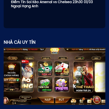
Điểm Tin Soi Kèo Arsenal vs Chelsea 23h30 01/03
Ngoại Hạng Anh
NHÀ CÁI UY TÍN