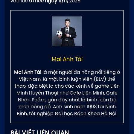
vào lúc
07h00 ngày 11/11
/2025.
Mai Anh Tài
Mai Anh Tài
là một người đa năng nổi tiếng ở
Việt Nam, là một bình luận viên (BLV) thể
thao, đặc biệt là cho các kênh về game Liên
Minh Huyền Thoại như Cafe Liên Minh, Cafe
Nhân Phẩm, gần đây nhất là bình luận bộ
môn bóng đá. Anh sinh năm 1993 tại Ninh
Bình, tốt nghiệp Đại học Bách Khoa Hà Nội.
BÀI VIẾT LIÊN QUAN