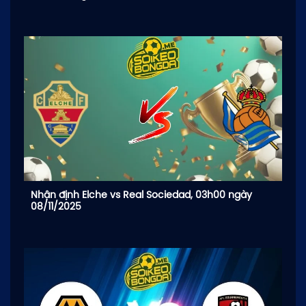
Nhận định Elche vs Real Sociedad, 03h00 ngày
08/11/2025