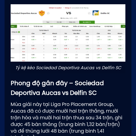
Tỷ kệ kèo Sociedad Deportiva Aucas vs Delfin SC
Phong độ gần đây – Sociedad
Deportiva Aucas vs Delfin SC
Mùa giải này tại Liga Pro Placement Group,
Aucas đã có được mười hai trận thắng, mười
trận hòa và mười hai trận thua sau 34 trận, ghi
được 45 bàn thắng (trung bình 1,32 bàn/trận)
và để thủng lưới 48 bàn (trung bình 1,41