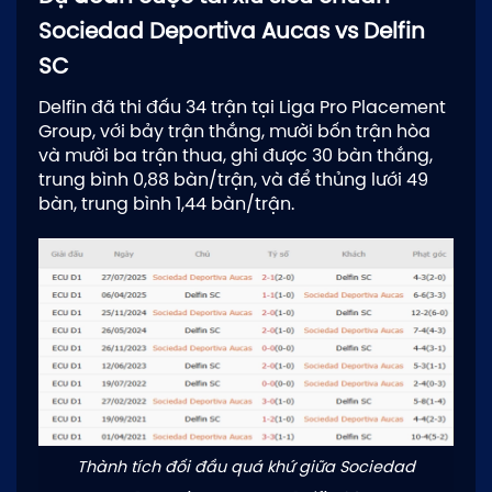
Sociedad Deportiva Aucas vs Delfin
SC
Delfin đã thi đấu 34 trận tại Liga Pro Placement
Group, với bảy trận thắng, mười bốn trận hòa
và mười ba trận thua, ghi được 30 bàn thắng,
trung bình 0,88 bàn/trận, và để thủng lưới 49
bàn, trung bình 1,44 bàn/trận.
Thành tích đối đầu quá khứ giữa Sociedad