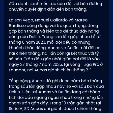
đầu danh sách kiến ​​tạo của đội với bốn đường
chuyền quyết định dẫn đến bàn thắng.
Edison Vega, Nahuel Gallardo và Mateo
Burdisso cũng đóng vai trò quan trọng, đóng
góp bàn thắng và kiến ​​tạo để thúc đẩy hàng
công của Delfin. Trong sáu lần gặp nhau kể từ
tháng 6 năm 2023, mỗi đội đều có những
khoảnh khắc riêng. Aucas và Delfin mỗi đội có
hai chiến thắng, hai lần còn lại kết thúc với tỷ
số hòa. Trận đấu gần nhất giữa hai đội là vào
ngày 27 tháng 7 năm 2025, tại vòng 1 Liga Pro ở
Ecuador, nơi Aucas giành chiến thắng 2-1.
Tổng cộng, Aucas đã ghi được năm bàn thắng
trong sáu lần gặp nhau này, so với sáu bàn của
Delfin. Hiện tại, Aucas và Delfin đang có thành
tích đối đầu ngang ngửa nhau trong những lần
chạm trán gần đây. Trong 10 trận gần nhất tại
Serie A, SD Aucas chỉ giành được 1 chiến thắng.