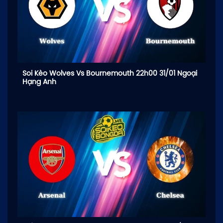
Soi Kèo Wolves Vs Bournemouth 22h00 31/01 Ngoại
Hạng Anh