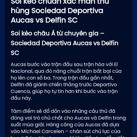
Soi kèo chuẩn xác màn thư
hùng Sociedad Deportiva
Aucas vs Delfin SC
Soi kèo châu Á từ chuyên gia –
Sociedad Deportiva Aucas vs Delfin
SC
Aucas bước vào trận đấu sau trận hòa với El
Nacional, qua đó nâng chuỗi trận bất bại của
họ lên con số ba. Trong trận đấu gần nhất,
Delfin đã giành chiến thắng trước Deportivo
Cuenca, giúp họ tự tin hơn khi bước vào trận
đấu này.
Tâm điểm sẽ đổ dồn vào những cầu thủ đã
đóng vai trò chủ chốt cho Aucas và Delfin trong
suốt mùa giải. Hàng công của Aucas đã dựa
vào Michael Carcelen – chân sút chủ lực của