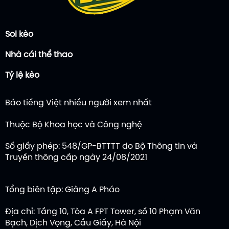
Soi kèo
Nhà cái thể thao
Tỷ lệ kèo
Báo tiếng Việt nhiều người xem nhất
Thuộc Bộ Khoa học và Công nghệ
Số giấy phép: 548/GP-BTTTT do Bộ Thông tin và
Truyền thông cấp ngày 24/08/2021
Tổng biên tập: Giàng A Pháo
Địa chỉ: Tầng 10, Tòa A FPT Tower, số 10 Phạm Văn
Bạch, Dịch Vọng, Cầu Giấy, Hà Nội