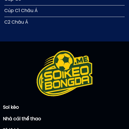
Cúp C1 Châu Á
C2 Châu Á
Soi kèo
Nhà cái thể thao