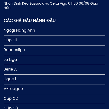
Nhận Định Kèo Sassuolo vs Celta Vigo 01h00 06/08 Giao
Hữu
CÁC GIẢ ĐẤU HÀNG ĐẦU
Ngoại Hạng Anh
Cúp C1
Bundesliga
La Liga
Serie A
Ligue 1
V-League
Cúp C2
Cúp C3