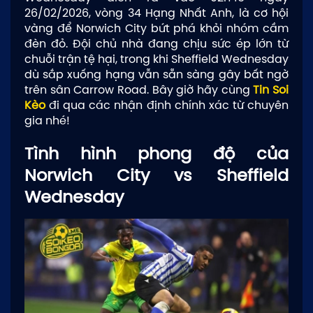
26/02/2026, vòng 34 Hạng Nhất Anh, là cơ hội
vàng để Norwich City bứt phá khỏi nhóm cầm
đèn đỏ. Đội chủ nhà đang chịu sức ép lớn từ
chuỗi trận tệ hại, trong khi Sheffield Wednesday
dù sắp xuống hạng vẫn sẵn sàng gây bất ngờ
trên sân Carrow Road. Bây giờ hãy cùng
Tin Soi
Kèo
đi qua các nhận định chính xác từ chuyên
gia nhé!
Tình hình phong độ của
Norwich City vs Sheffield
Wednesday