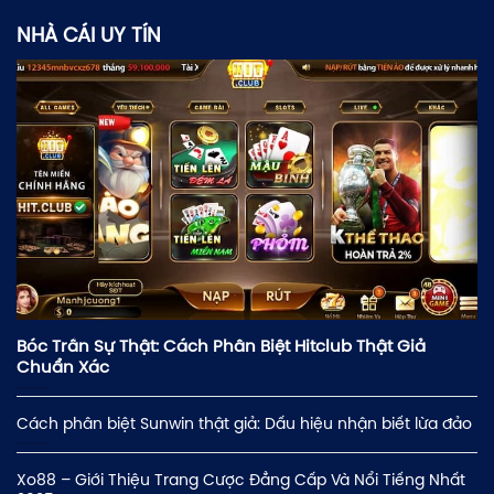
NHÀ CÁI UY TÍN
Bóc Trần Sự Thật: Cách Phân Biệt Hitclub Thật Giả
Chuẩn Xác
Cách phân biệt Sunwin thật giả: Dấu hiệu nhận biết lừa đảo
Xo88 – Giới Thiệu Trang Cược Đẳng Cấp Và Nổi Tiếng Nhất