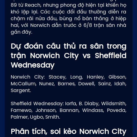
89 từ Reach, nhưng phong độ hiện tại khiến họ
khó lặp lại. Các cuộc đối đầu thường diễn ra
chậm rãi nửa đầu, bùng nổ bàn thắng ở hiệp
hai, với Norwich dẫn trước ở 6/8 trận sân nhà
gần đây.
Dự đoán cầu thủ ra sân trong
trận Norwich City vs Sheffield
Wednesday
Norwich City: Stacey, Long, Hanley, Gibson,
McCallum, Nunez, Barnes, Dowell, Sainz, Idah,
Sargent.
Sheffield Wednesday: Iorfa, B. Diaby, Wildsmith,
Famewo, Johnson, Bannan, Windass, Poveda,
Palmer, Ugbo, Smith.
Phân tích, soi kèo Norwich City