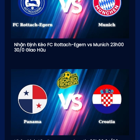
Nhận Định Kèo FC Rottach-Egern vs Munich 23h00
30/0 Giao Hữu