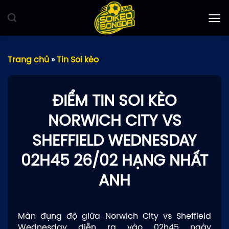
Bỏ
qua
nội
dung
Trang chủ
»
Tin Soi kèo
ĐIỂM TIN SOI KÈO
NORWICH CITY VS
SHEFFIELD WEDNESDAY
02H45 26/02 HẠNG NHẤT
ANH
Màn đụng độ giữa Norwich City vs Sheffield
Wednesday diễn ra vào 02h45 ngày