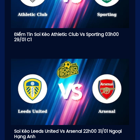
Điểm Tin Soi Kèo Athletic Club Vs Sporting 03h00
29/01 C1
Soi Kèo Leeds United Vs Arsenal 22h00 31/01 Ngoại
Hạng Anh