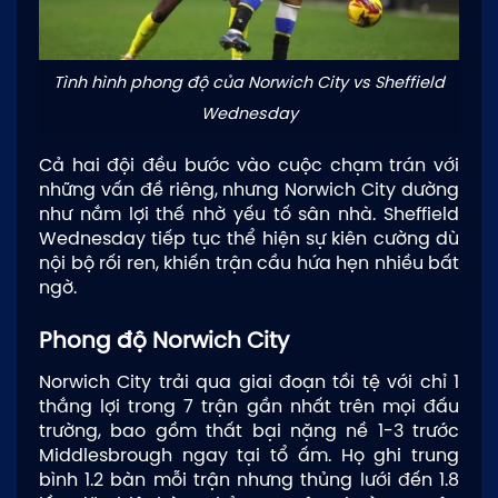
Tình hình phong độ của Norwich City vs Sheffield
Wednesday
Cả hai đội đều bước vào cuộc chạm trán với
những vấn đề riêng, nhưng Norwich City dường
như nắm lợi thế nhờ yếu tố sân nhà. Sheffield
Wednesday tiếp tục thể hiện sự kiên cường dù
nội bộ rối ren, khiến trận cầu hứa hẹn nhiều bất
ngờ.
Phong độ Norwich City
Norwich City trải qua giai đoạn tồi tệ với chỉ 1
thắng lợi trong 7 trận gần nhất trên mọi đấu
trường, bao gồm thất bại nặng nề 1-3 trước
Middlesbrough ngay tại tổ ấm. Họ ghi trung
bình 1.2 bàn mỗi trận nhưng thủng lưới đến 1.8