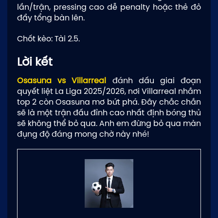
lần/trận, pressing cao dễ penalty hoặc thẻ đỏ
đẩy tổng bàn lên.
Chốt kèo: Tài 2.5.
Lời kết
Osasuna vs Villarreal
đánh dấu giai đoạn
quyết liệt La Liga 2025/2026, nơi Villarreal nhắm
top 2 còn Osasuna mơ bứt phá. Đây chắc chắn
sẽ là một trận đấu đỉnh cao nhất định bóng thủ
sẽ không thể bỏ qua. Anh em đừng bỏ qua màn
đụng độ đáng mong chờ này nhé!