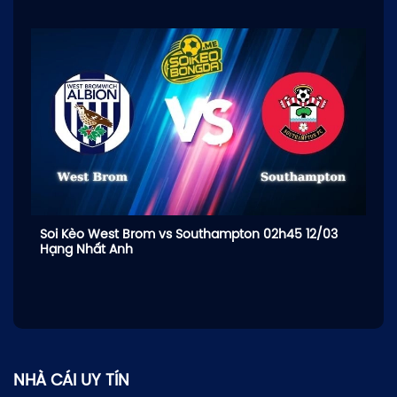
Soi Kèo West Brom vs Southampton 02h45 12/03
Hạng Nhất Anh
NHÀ CÁI UY TÍN