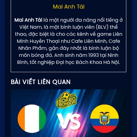
Mai Anh Tài
Mai Anh Tài
là một người đa năng nổi tiếng ở
Việt Nam, là một bình luận viên (BLV) thể
thao, đặc biệt là cho các kênh về game Liên
Minh Huyền Thoại như Cafe Liên Minh, Cafe
Nhân Phẩm, gần đây nhất là bình luận bộ
môn bóng đá. Anh sinh năm 1993 tại Ninh
Bình, tốt nghiệp Đại học Bách Khoa Hà Nội.
BÀI VIẾT LIÊN QUAN