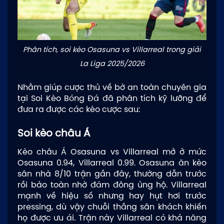
Phân tích, soi kèo Osasuna vs Villarreal trong giải
La Liga 2025/2026
Nhằm giúp cược thủ về bờ an toàn chuyên gia
tại Soi Kèo Bóng Đá đã phân tích kỹ lưỡng để
đưa ra được các kèo cược sau:
Soi kèo châu Á
Kèo châu Á Osasuna vs Villarreal mở ở mức
Osasuna 0.94, Villarreal 0.99. Osasuna ăn kèo
sân nhà 8/10 trận gần đây, thường dẫn trước
rồi bảo toàn nhờ đám đông ủng hộ. Villarreal
mạnh về hiệu số nhưng hay hụt hơi trước
pressing, dù vậy chuỗi thắng sân khách khiến
họ được ưu ái. Trận này Villarreal có khả năng