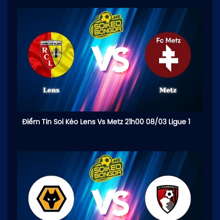
Điểm Tin Soi Kèo Lens Vs Metz 21h00 08/03 Ligue 1