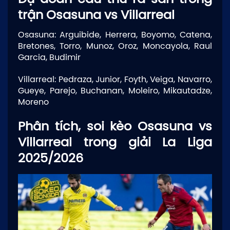
trận Osasuna vs Villarreal
Osasuna: Arguibide, Herrera, Boyomo, Catena,
Bretones, Torro, Munoz, Oroz, Moncayola, Raul
Garcia, Budimir
Villarreal: Pedraza, Junior, Foyth, Veiga, Navarro,
Gueye, Parejo, Buchanan, Moleiro, Mikautadze,
Moreno
Phân tích, soi kèo Osasuna vs
Villarreal trong giải La Liga
2025/2026