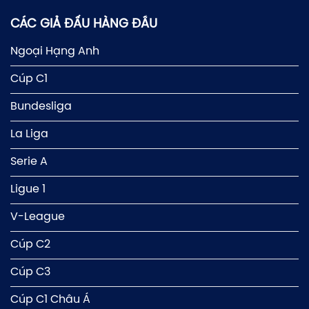
CÁC GIẢ ĐẤU HÀNG ĐẦU
Ngoại Hạng Anh
Cúp C1
Bundesliga
La Liga
Serie A
Ligue 1
V-League
Cúp C2
Cúp C3
Cúp C1 Châu Á