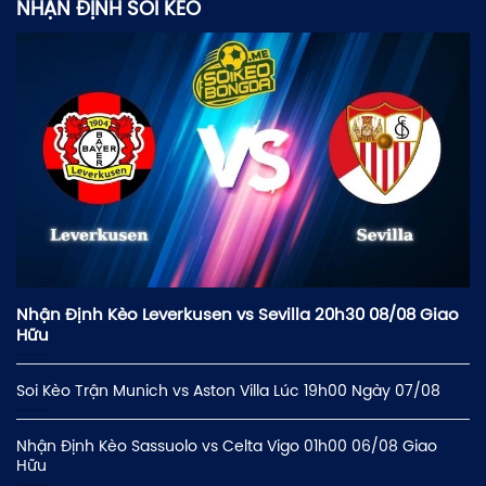
NHẬN ĐỊNH SOI KÈO
Nhận Định Kèo Leverkusen vs Sevilla 20h30 08/08 Giao
Hữu
Soi Kèo Trận Munich vs Aston Villa Lúc 19h00 Ngày 07/08
Nhận Định Kèo Sassuolo vs Celta Vigo 01h00 06/08 Giao
Hữu