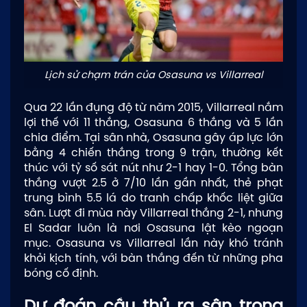
Lịch sử chạm trán của Osasuna vs Villarreal
Qua 22 lần đụng độ từ năm 2015, Villarreal nắm
lợi thế với 11 thắng, Osasuna 6 thắng và 5 lần
chia điểm. Tại sân nhà, Osasuna gây áp lực lớn
bằng 4 chiến thắng trong 9 trận, thường kết
thúc với tỷ số sát nút như 2-1 hay 1-0. Tổng bàn
thắng vượt 2.5 ở 7/10 lần gần nhất, thẻ phạt
trung bình 5.5 lá do tranh chấp khốc liệt giữa
sân. Lượt đi mùa này Villarreal thắng 2-1, nhưng
El Sadar luôn là nơi Osasuna lật kèo ngoạn
mục. Osasuna vs Villarreal lần này khó tránh
khỏi kịch tính, với bàn thắng đến từ những pha
bóng cố định.
Dự đoán cầu thủ ra sân trong