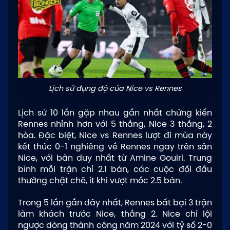
Lịch sử đụng độ của Nice vs Rennes
Lịch sử 10 lần gặp nhau gần nhất chứng kiến
Rennes nhỉnh hơn với 5 thắng, Nice 3 thắng, 2
hòa. Đặc biệt, Nice vs Rennes lượt đi mùa này
kết thúc 0-1 nghiêng về Rennes ngay trên sân
Nice, với bàn duy nhất từ Amine Gouiri. Trung
bình mỗi trận chỉ 2.1 bàn, các cuộc đối đầu
thường chặt chẽ, ít khi vượt mốc 2.5 bàn.
Trong 5 lần gần đây nhất, Rennes bất bại 3 trận
làm khách trước Nice, thắng 2. Nice chỉ lội
ngược dòng thành công năm 2024 với tỷ số 2-0