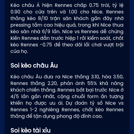
Kèo châu Á hiện Rennes chấp 0.75 trái, tỷ lệ
0.90 cho cửa trên và 1.00 cho Nice. Rennes
thắng kèo 8/10 trận sân khách gần đây nhờ
pressing tầm cao hiệu quả, trong khi Nice thua
kèo sân nhà 6/9 lần. Nice vs Rennes dễ chứng
kiến Rennes dẫn trước hiệp 1 rồi kiểm soát, chốt
kèo Rennes -0.75 để theo dõi lối chơi vượt trội
của họ.
Soi kèo châu Âu
Kèo châu Âu đưa ra Nice thắng 3.10, hòa 3.50,
Rennes thắng 2.20, phản ánh 55% khả năng
khách chiến thắng. Rennes bất bại trước Nice ở
4/5 lần gần nhất, cộng chuỗi form ấn tượng
khiến họ được ưu ái. Dự đoán tỷ số Nice vs
Rennes 1-2 nghiêng Rennes, chốt kèo Rennes
thắng để tận dụng phong độ đỉnh cao.
Soi kèo tài xỉu