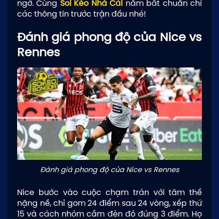
ngờ. Cùng
Soi Kèo Nhà Cái
nắm bắt chuẩn chỉ
các thông tin trước trận đấu nhé!
Đánh giá phong độ của Nice vs
Rennes
Đánh giá phong độ của Nice vs Rennes
Nice bước vào cuộc chạm trán với tâm thế
nặng nề, chỉ gom 24 điểm sau 24 vòng, xếp thứ
15 và cách nhóm cầm đèn đỏ đúng 3 điểm. Họ