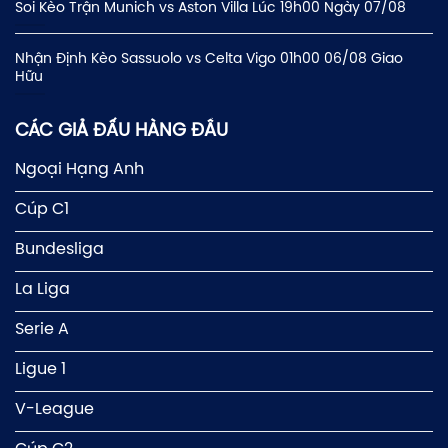
Soi Kèo Trận Munich vs Aston Villa Lúc 19h00 Ngày 07/08
Nhận Định Kèo Sassuolo vs Celta Vigo 01h00 06/08 Giao
Hữu
CÁC GIẢ ĐẤU HÀNG ĐẦU
Ngoại Hạng Anh
Cúp C1
Bundesliga
La Liga
Serie A
Ligue 1
V-League