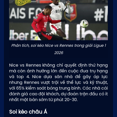
Phân tích, soi kèo Nice vs Rennes trong giải Ligue 1
2026
Nice vs Rennes không chỉ quyết định thứ hạng
mà còn ảnh hưởng lớn đến cuộc đua trụ hạng
và top 4. Nice dựa sân nhà để gây áp lực
nhưng Rennes vượt trội về thể lực và kỹ thuật,
với 65% kiểm soát bóng trung bình. Các nhà cái
đánh giá cao đội khách, dự đoán trận đấu có ít
nhất một bàn sớm từ phút 20-30.
Soi kèo châu Á