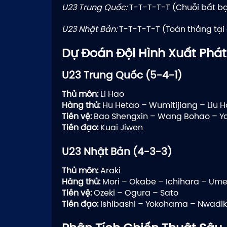
U23 Trung Quốc:
T-T-T-T-T (Chuỗi bất bạ
U23 Nhật Bản:
T-T-T-T-T (Toàn thắng tại 
Dự Đoán Đội Hình Xuất Phát
U23 Trung Quốc (5-4-1)
Thủ môn:
Li Hao
Hàng thủ:
Hu Hetao – Wumitijiang – Liu 
Tiền vệ:
Bao Shengxin – Wang Bohao – Ya
Tiền đạo:
Kuai Jiwen
U23 Nhật Bản (4-3-3)
Thủ môn:
Araki
Hàng thủ:
Mori – Okabe – Ichihara – Ume
Tiền vệ:
Ozeki – Ogura – Sato
Tiền đạo:
Ishibashi – Yokohama – Nwadi