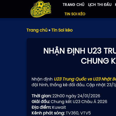
Bỏ
TRANG CHỦ
LỊCH THI ĐẤU
qua
TIN SOI KÈO
nội
dung
Trang chủ
»
Tin Soi kèo
NHẬN ĐỊNH U23 TR
CHUNG K
Nhận định
U23 Trung Quốc vs U23 Nhật B
đội hình, thống kê đối đầu. Cập nhật 23/1
Thời gian:
22h00 ngày 24/01/2026
Giải đấu:
Chung kết U23 Châu Á 2026
Địa điểm:
Kuwait
Kênh phát sóng:
TV360, VTV5