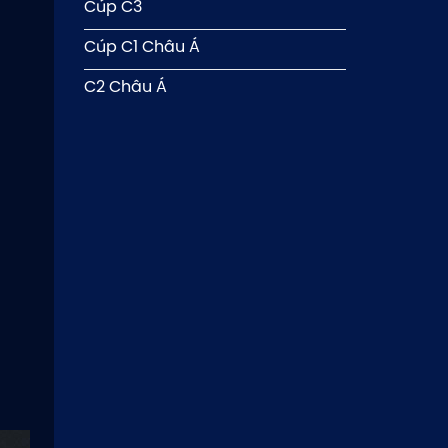
Cúp C3
Cúp C1 Châu Á
C2 Châu Á