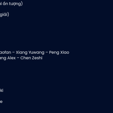
i ấn tượng)
giải)
Haofan – Xiang Yuwang – Peng Xiao
ng Alex – Chen Zeshi
ki
ke