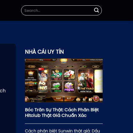
NHÀ CÁI UY TÍN
ích
Bóc Trần Sự Thật: Cách Phân Biệt
Hitclub Thật Giả Chuẩn Xác
Cách phân biệt Sunwin thật giả: Dấu