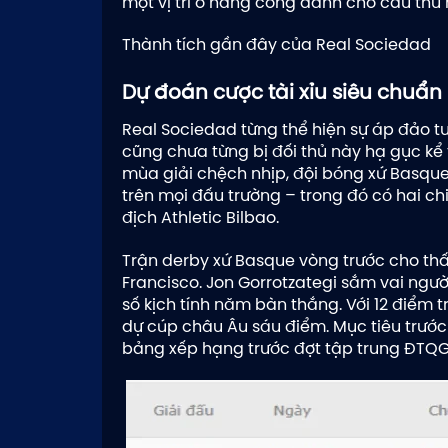
một vị trí ở hàng công dành cho cầu thủ
Thành tích gần đây của Real Sociedad
Dự đoán cược tài xỉu siêu chuẩn
Real Sociedad từng thể hiện sự áp đảo tu
cũng chưa từng bị đối thủ này hạ gục kể 
mùa giải chệch nhịp, đội bóng xứ Basque g
trên mọi đấu trường – trong đó có hai chi
địch Athletic Bilbao.
Trận derby xứ Basque vòng trước cho thấ
Francisco. Jon Gorrotzategi sắm vai người
số kịch tính năm bàn thắng. Với 12 điểm tr
dự cúp châu Âu sáu điểm. Mục tiêu trước 
bảng xếp hạng trước đợt tập trung ĐTQG 