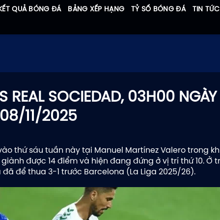
KẾT QUẢ BÓNG ĐÁ
BẢNG XẾP HẠNG
TỶ SỐ BÓNG ĐÁ
TIN TỨC
S REAL SOCIEDAD, 03H00 NGÀY
08/11/2025
ào thứ sáu tuần này tại Manuel Martínez Valero trong k
 giành được 14 điểm và hiện đang đứng ở vị trí thứ 10. Ở t
đã để thua 3-1 trước Barcelona (La Liga 2025/26).