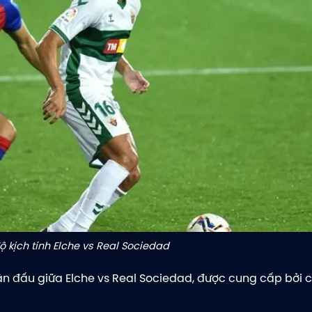
 kịch tính Elche vs Real Sociedad
trận đấu giữa Elche vs Real Sociedad, được cung cấp bởi 