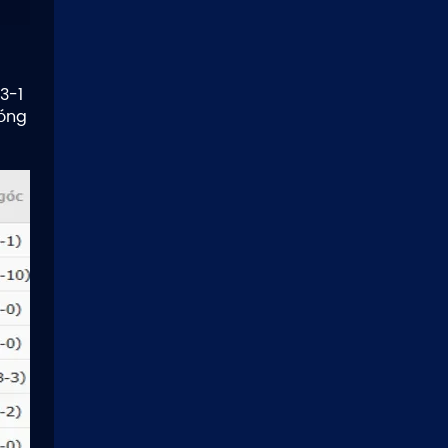
3-1
bóng