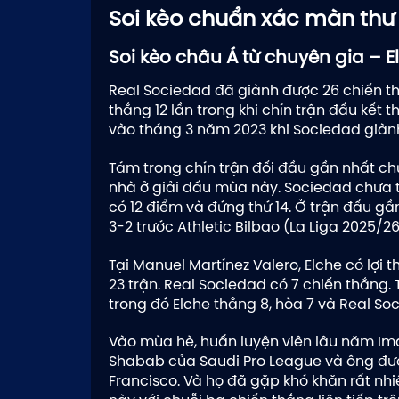
Soi kèo chuẩn xác màn thư
Soi kèo châu Á từ chuyên gia – E
Real Sociedad đã giành được 26 chiến th
thắng 12 lần trong khi chín trận đấu kết 
vào tháng 3 năm 2023 khi Sociedad giành
Tám trong chín trận đối đầu gần nhất chứ
nhà ở giải đấu mùa này. Sociedad chưa 
có 12 điểm và đứng thứ 14. Ở trận đấu gầ
3-2 trước Athletic Bilbao (La Liga 2025/26
Tại Manuel Martínez Valero, Elche có lợi 
23 trận. Real Sociedad có 7 chiến thắng. 
trong đó Elche thắng 8, hòa 7 và Real So
Vào mùa hè, huấn luyện viên lâu năm Ima
Shabab của Saudi Pro League và ông được
Francisco. Và họ đã gặp khó khăn rất nhi