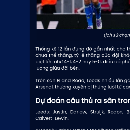
Lịch sử chạm
Thống kê 12 lần đụng độ gần nhất cho th
chưa thể thắng, tỷ lệ thắng của đội khá
biệt lớn như 4-1, 4-2 hay 5-0, điều đó 
lượng giữa đôi bên.
Trên sân Elland Road, Leeds nhiều lần 
Arsenal, thường xuyên bị thủng lưới từ c
Dự đoán cầu thủ ra sân tro
Leeds: Justin, Darlow, Struijk, Rodo
Calvert-Lewin.