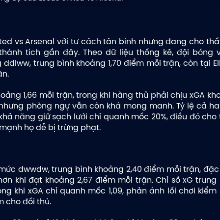
ed vs Arsenal với tư cách tân binh nhưng đang cho thấ
hành tích gần đây. Theo dữ liệu thống kê, đội bóng 
 ddlww, trung bình khoảng 1,70 điểm mỗi trận, còn tại E
ận.
oảng 1,66 mỗi trận, trong khi hàng thủ phải chịu xGA k
ở nhưng phòng ngự vẫn còn khá mong manh. Tỷ lệ cả hai
khả năng giữ sạch lưới chỉ quanh mốc 20%, điều đó cho 
 mạnh họ dễ bị trừng phạt.
 mức dwwdw, trung bình khoảng 2,40 điểm mỗi trận, đặc 
ơn khi đạt khoảng 2,67 điểm mỗi trận. Chỉ số xG trung
rong khi xGA chỉ quanh mốc 1,09, phản ánh lối chơi kiểm
m cho đối thủ.