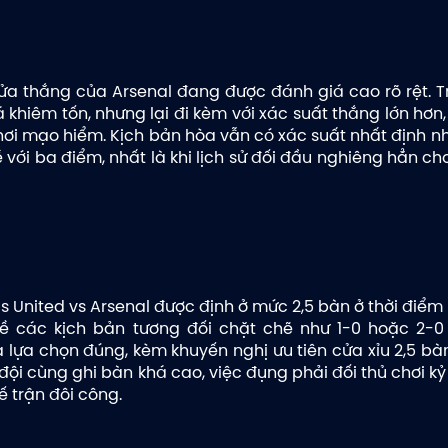
cửa thắng của Arsenal đang được đánh giá cao rõ rệt. 
á khiêm tốn, nhưng lại đi kèm với xác suất thắng lớn hơn
hơi mạo hiểm. Kịch bản hòa vẫn có xác suất nhất định 
 với ba điểm, nhất là khi lịch sử đối đầu nghiêng hẳn ch
s United vs Arsenal được định ở mức 2,5 bàn ở thời điểm
 về các kịch bản tương đối chặt chẽ như 1-0 hoặc 2-0
là lựa chọn đúng, kèm khuyến nghị ưu tiên cửa xỉu 2,5 bà
đội cùng ghi bàn khá cao, việc đụng phải đối thủ chơi kỷ
ế trận đôi công.