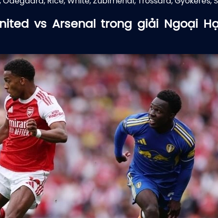
, Odegaard, Rice, White, Zubimendi, Trossard, Gyokeres, 
United vs Arsenal trong giải Ngoại H