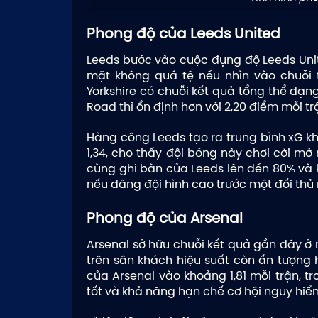
Phong độ của Leeds United
Leeds bước vào cuộc đụng độ Leeds Unit
mặt không quá tệ nếu nhìn vào chuỗi t
Yorkshire có chuỗi kết quả tổng thể dạng
Road thì ổn định hơn với 2,20 điểm mỗi tr
Hàng công Leeds tạo ra trung bình xG kh
1,34, cho thấy đội bóng này chơi cởi m
cùng ghi bàn của Leeds lên đến 80% và 
nếu dâng đội hình cao trước một đối thủ
Phong độ của Arsenal
Arsenal sở hữu chuỗi kết quả gần đây ở
trên sân khách hiệu suất còn ấn tượng h
của Arsenal vào khoảng 1,81 mỗi trận, t
tốt và khả năng hạn chế cơ hội nguy hiể