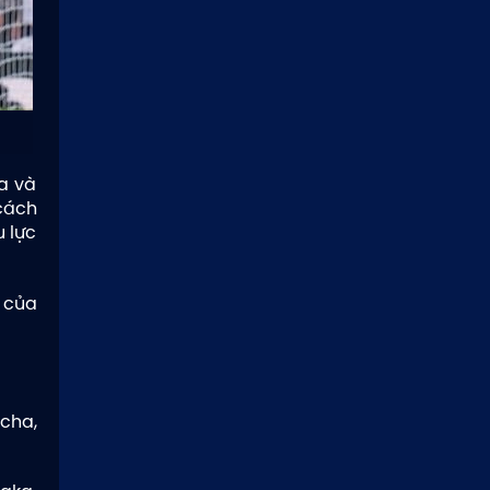
òa và
 cách
u lực
 của
cha,