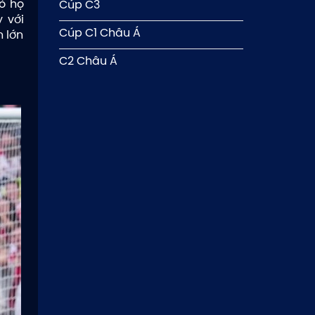
tỏ họ
Cúp C3
 với
Cúp C1 Châu Á
 lớn
C2 Châu Á