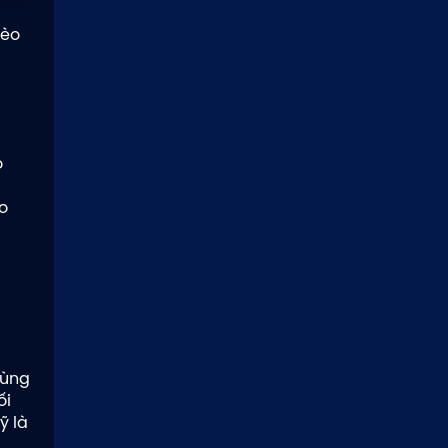
kèo
ò
o
cùng
ối
ỹ là