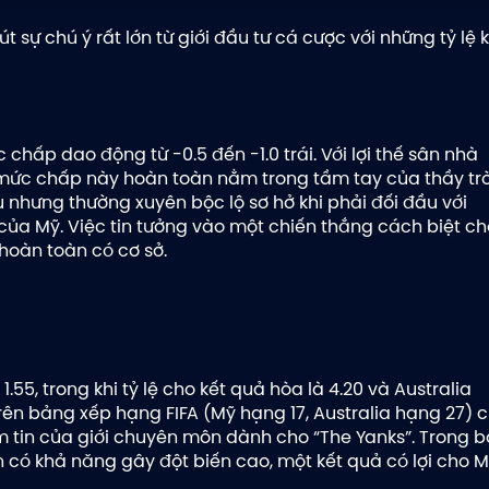
t sự chú ý rất lớn từ giới đầu tư cá cược với những tỷ lệ 
chấp dao động từ -0.5 đến -1.0 trái. Với lợi thế sân nhà
 mức chấp này hoàn toàn nằm trong tầm tay của thầy tr
ịu nhưng thường xuyên bộc lộ sơ hở khi phải đối đầu với
ủa Mỹ. Việc tin tưởng vào một chiến thắng cách biệt ch
hoàn toàn có cơ sở.
.55, trong khi tỷ lệ cho kết quả hòa là 4.20 và Australia
trên bảng xếp hạng FIFA (Mỹ hạng 17, Australia hạng 27) 
tin của giới chuyên môn dành cho “The Yanks”. Trong b
 có khả năng gây đột biến cao, một kết quả có lợi cho M