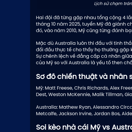
Lịch sử chạm trán
Hai đội đã từng gặp nhau tổng cộng 4 lầ
tháng 10 năm 2025, tuyển Mỹ đã giành chi
đó, vào năm 2010, Mỹ cũng từng đánh bại A
Mặc dù Australia luôn thi đấu với tinh t
đối đầu thực tế cho thấy họ thường gặp k
Sự chênh lệch về đẳng cấp cá nhân giữa
của Mỹ so với Australia là yếu tố then c
Sơ đồ chiến thuật và nhân s
Mỹ: Matt Freese, Chris Richards, Alex Fr
Dest, Weston McKennie, Malik Tillman, Gi
Australia: Mathew Ryan, Alessandro Circat
Metcalfe, Jackson Irvine, Jordan Bos, Ai
Soi kèo nhà cái Mỹ vs Austr