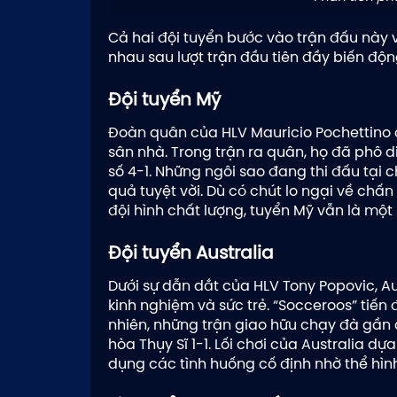
Cả hai đội tuyển bước vào trận đấu này 
nhau sau lượt trận đầu tiên đầy biến độn
Đội tuyển Mỹ
Đoàn quân của HLV Mauricio Pochettino 
sân nhà. Trong trận ra quân, họ đã phô 
số 4-1. Những ngôi sao đang thi đấu tại 
quả tuyệt vời. Dù có chút lo ngại về chấn
đội hình chất lượng, tuyển Mỹ vẫn là một
Đội tuyển Australia
Dưới sự dẫn dắt của HLV Tony Popovic, A
kinh nghiệm và sức trẻ. “Socceroos” tiến 
nhiên, những trận giao hữu chạy đà gần 
hòa Thụy Sĩ 1-1. Lối chơi của Australia d
dụng các tình huống cố định nhờ thể hình