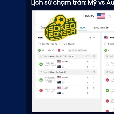
Lịch sử chạm trán: Mỹ vs Au