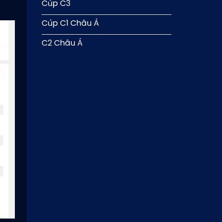
Cúp C3
Cúp C1 Châu Á
C2 Châu Á