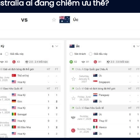
stralia ai đang chiếm ưu thế?