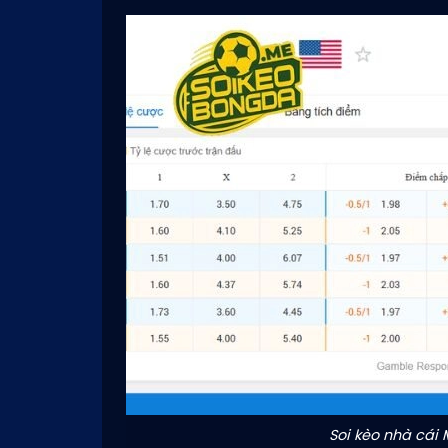
Soi kèo nhà cái 