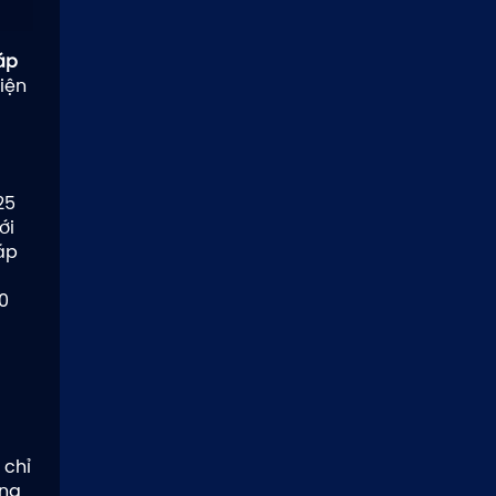
áp
iện
25
ới
áp
90
 chỉ
ứng