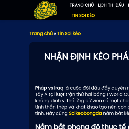
Bỏ
TRANG CHỦ
LỊCH THI ĐẤU
qua
TIN SOI KÈO
nội
dung
Trang chủ
»
Tin Soi kèo
NHẬN ĐỊNH KÈO PHÁ
Pháp vs Iraq
là cuộc đối đầu đầy duyên n
Tây Á tại lượt trận thứ hai bảng I World 
khẳng định vị thế ứng cử viên số một cho
tinh thần thép và khát khao tạo nên cơn 
tinh. Hãy cùng
Soikeobongda
nắm bắt kè
Nắm bắt phong độ thực tế 