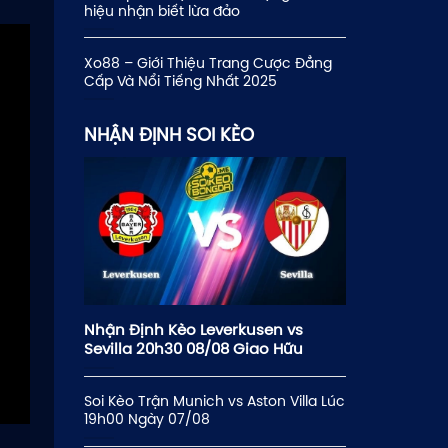
hiệu nhận biết lừa đảo
Xo88 – Giới Thiệu Trang Cược Đẳng
Cấp Và Nổi Tiếng Nhất 2025
NHẬN ĐỊNH SOI KÈO
Nhận Định Kèo Leverkusen vs
Sevilla 20h30 08/08 Giao Hữu
Soi Kèo Trận Munich vs Aston Villa Lúc
19h00 Ngày 07/08