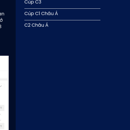
Cúp C3
Cúp C1 Châu Á
an
sở
C2 Châu Á
8