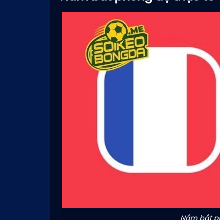
Nắm bắt ph