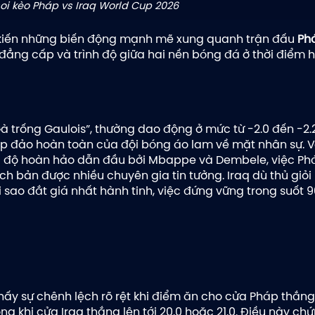
oi kèo Pháp vs Iraq World Cup 2026
 kiến những biến động mạnh mẽ xung quanh trận đấu
Ph
đẳng cấp và trình độ giữa hai nền bóng đá ở thời điểm h
à trống Gaulois”, thường dao động ở mức từ -2.0 đến -2.
áp đảo hoàn toàn của đội bóng áo lam về mặt nhân sự. V
 độ hoàn hảo dẫn đầu bởi Mbappe và Dembele, việc Ph
ch bản được nhiều chuyên gia tin tưởng. Iraq dù thủ giỏi
i sao đắt giá nhất hành tinh, việc đứng vững trong suốt 
hấy sự chênh lệch rõ rệt khi điểm ăn cho cửa Pháp thắng
ong khi cửa Iraq thắng lên tới 20.0 hoặc 21.0. Điều này ch