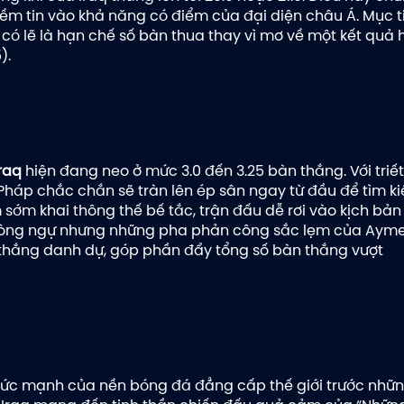
ềm tin vào khả năng có điểm của đại diện châu Á. Mục t
có lẽ là hạn chế số bàn thua thay vì mơ về một kết quả 
).
raq
hiện đang neo ở mức 3.0 đến 3.25 bàn thắng. Với triết
Pháp chắc chắn sẽ tràn lên ép sân ngay từ đầu để tìm k
sớm khai thông thế bế tắc, trận đấu dễ rơi vào kịch bản
phòng ngự nhưng những pha phản công sắc lẹm của Aym
thắng danh dự, góp phần đẩy tổng số bàn thắng vượt
 sức mạnh của nền bóng đá đẳng cấp thế giới trước nhữ