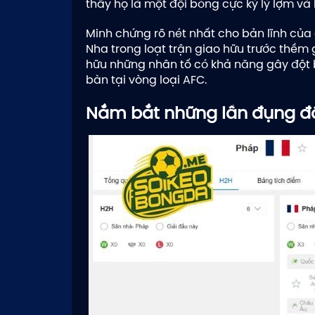
thấy họ là một đội bóng cực kỳ lỳ lợm và 
Minh chứng rõ nét nhất cho bản lĩnh của 
Nha trong loạt trận giao hữu trước thềm 
hữu những nhân tố có khả năng gây đột b
bàn tại vòng loại AFC.
Nắm bắt những lần đụng độ