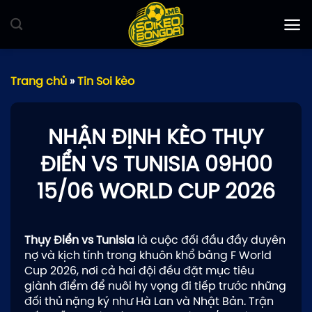
Bỏ
qua
nội
dung
Trang chủ
»
Tin Soi kèo
NHẬN ĐỊNH KÈO THỤY
ĐIỂN VS TUNISIA 09H00
15/06 WORLD CUP 2026
Thụy Điển vs Tunisia
là cuộc đối đầu đầy duyên
nợ và kịch tính trong khuôn khổ bảng F World
Cup 2026, nơi cả hai đội đều đặt mục tiêu
giành điểm để nuôi hy vọng đi tiếp trước những
đối thủ nặng ký như Hà Lan và Nhật Bản. Trận