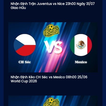
Nhận Định Trận Juventus vs Nice 23h00 Ngày 31/07
Giao Hữu
Nhận Định Kèo CH Séc vs Mexico 08h00 25/06
World Cup 2026