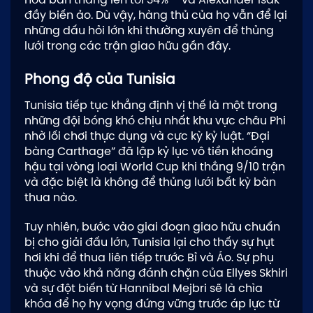
đầy biến ảo. Dù vậy, hàng thủ của họ vẫn để lại
những dấu hỏi lớn khi thường xuyên để thủng
lưới trong các trận giao hữu gần đây.
Phong độ của Tunisia
Tunisia tiếp tục khẳng định vị thế là một trong
những đội bóng khó chịu nhất khu vực châu Phi
nhờ lối chơi thực dụng và cực kỳ kỷ luật. “Đại
bàng Carthage” đã lập kỷ lục vô tiền khoáng
hậu tại vòng loại World Cup khi thắng 9/10 trận
và đặc biệt là không để thủng lưới bất kỳ bàn
thua nào.
Tuy nhiên, bước vào giai đoạn giao hữu chuẩn
bị cho giải đấu lớn, Tunisia lại cho thấy sự hụt
hơi khi để thua liên tiếp trước Bỉ và Áo. Sự phụ
thuộc vào khả năng đánh chặn của Ellyes Skhiri
và sự đột biến từ Hannibal Mejbri sẽ là chìa
khóa để họ hy vọng đứng vững trước áp lực từ