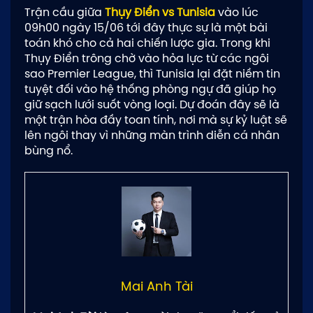
Trận cầu giữa
Thụy Điển vs Tunisia
vào lúc
09h00 ngày 15/06 tới đây thực sự là một bài
toán khó cho cả hai chiến lược gia. Trong khi
Thụy Điển trông chờ vào hỏa lực từ các ngôi
sao Premier League, thì Tunisia lại đặt niềm tin
tuyệt đối vào hệ thống phòng ngự đã giúp họ
giữ sạch lưới suốt vòng loại. Dự đoán đây sẽ là
một trận hòa đầy toan tính, nơi mà sự kỷ luật sẽ
lên ngôi thay vì những màn trình diễn cá nhân
bùng nổ.
Mai Anh Tài