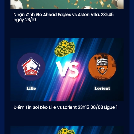
Nhận định Go Ahead Eagles vs Aston Villa, 23h45
ngày 23/10
Điểm Tin Soi Kèo Lille vs Lorient 23h15 08/03 Ligue 1