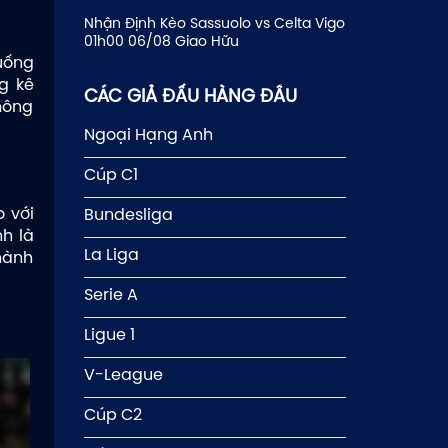
Nhận Định Kèo Sassuolo vs Celta Vigo
01h00 06/08 Giao Hữu
xuống
g kê
CÁC GIẢ ĐẤU HÀNG ĐẦU
không
Ngoại Hạng Anh
Cúp C1
o với
Bundesliga
h là
La Liga
hành
Serie A
Ligue 1
V-League
Cúp C2