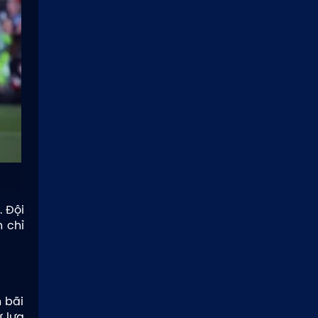
. Đội
 chỉ
n bãi
ự lựa