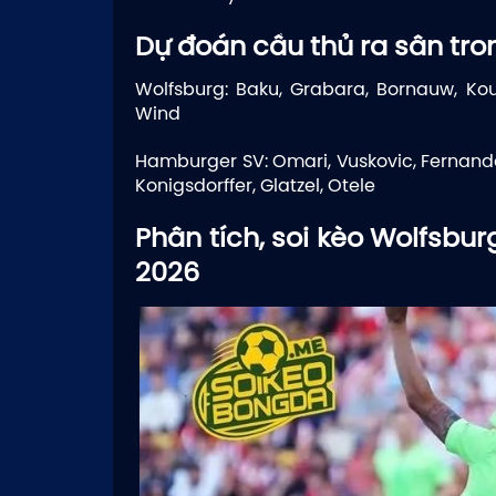
Dự đoán cầu thủ ra sân tr
Wolfsburg: Baku, Grabara, Bornauw, Kou
Wind
Hamburger SV: Omari, Vuskovic, Fernandes
Konigsdorffer, Glatzel, Otele
Phân tích, soi kèo Wolfsbu
2026