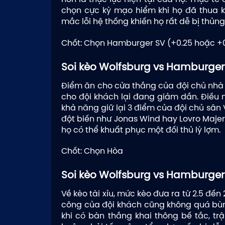
chọn cực kỳ mạo hiểm khi họ đã thua k
mắc lỗi hệ thống khiến họ rất dễ bị thủn
Chốt: Chọn Hamburger SV (+0.25 hoặc +0
Soi kèo Wolfsburg vs Hamburger
Điểm ăn cho cửa thắng của đội chủ nhà 
cho đội khách lại đang giảm dần. Điều
khả năng giữ lại 3 điểm của đội chủ sâ
đột biến như Jonas Wind hay Lovro Majer, 
họ có thể khuất phục một đối thủ lỳ lợm.
Chốt: Chọn Hòa
Soi kèo Wolfsburg vs Hamburger 
Về kèo tài xỉu, mức kèo đưa ra từ 2.5 đế
công của đội khách cũng không quá bùng 
khi có bàn thắng khai thông bế tắc, t