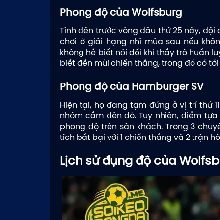
Phong độ của Wolfsburg
Tính đến trước vòng đấu thứ 25 này, đội c
chơi ở giải hạng nhì mùa sau nếu khôn
không hề biết nói dối khi thầy trò huấn l
biết đến mùi chiến thắng, trong đó có tới
Phong độ của Hamburger SV
Hiện tại, họ đang tạm đứng ở vị trí thứ
nhóm cầm đèn đỏ. Tuy nhiên, điểm tựa 
phong độ trên sân khách. Trong 3 chuy
tích bất bại với 1 chiến thắng và 2 trận hò
Lịch sử đụng độ của Wolfs