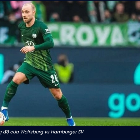
g độ của Wolfsburg vs Hamburger SV