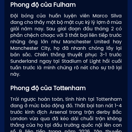
Phong độ của Fulham
Đội bóng của huấn luyện viên Marco Silva
đang cho thấy một bộ mặt cực kỳ lỳ lợm ở mùa
giải năm nay. Sau giai đoạn đầu tháng 2 có
phần chệch choạc với 3 thất bại liên tiếp trước
những ông lớn như Manchester United hay
Manchester City, họ đã nhanh chóng lấy lại
bản sắc. Chiến thắng thuyết phục 3-1 trước
Sunderland ngay tại Stadium of Light hồi cuối
tuần trước là minh chứng rõ nét cho sự trở lại
này.
Phong độ của Tottenham
Trái ngược hoàn toàn, tình hình tại Tottenham
đang ở mức báo động đỏ. Thất bại tan nát 1-4
trước kình địch Arsenal trong trận derby Bắc
London vừa qua đã kéo dài chuỗi trận không
thắng của họ tại đấu trường quốc nội lên con
số 9 liên tiếp trong năm 2026. Tân thuyền