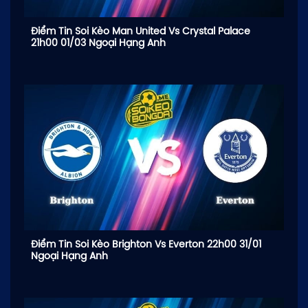
Điểm Tin Soi Kèo Man United Vs Crystal Palace
21h00 01/03 Ngoại Hạng Anh
Điểm Tin Soi Kèo Brighton Vs Everton 22h00 31/01
Ngoại Hạng Anh