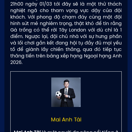
21h00 ngày 01/03 tới đây sẽ là một thử thách
nghiệt ngã cho tham vọng vực dậy của đội
khách. Với phong độ chạm đáy cùng một đội
hình sứt mẻ nghiêm trọng, thật khó để tin rằng
Gà trống có thể rời Tây London với dù chỉ là 1
điểm. Ngược lại, đội chủ nhà với sự hưng phấn
và lối chơi gắn kết đang hội tụ đầy đủ mọi yếu
tố để giành lấy chiến thắng, qua đó tiếp tục
thăng tiến trên bảng xếp hạng Ngoại hạng Anh
2026.
Mai Anh Tài