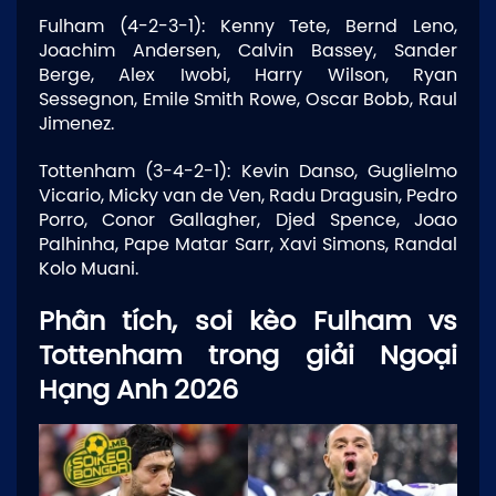
Fulham (4-2-3-1): Kenny Tete, Bernd Leno,
Joachim Andersen, Calvin Bassey, Sander
Berge, Alex Iwobi, Harry Wilson, Ryan
Sessegnon, Emile Smith Rowe, Oscar Bobb, Raul
Jimenez.
Tottenham (3-4-2-1): Kevin Danso, Guglielmo
Vicario, Micky van de Ven, Radu Dragusin, Pedro
Porro, Conor Gallagher, Djed Spence, Joao
Palhinha, Pape Matar Sarr, Xavi Simons, Randal
Kolo Muani.
Phân tích, soi kèo Fulham vs
Tottenham trong giải Ngoại
Hạng Anh 2026