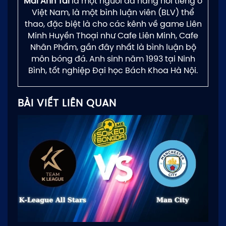
Mai Anh Tài
là một người đa năng nổi tiếng ở
Việt Nam, là một bình luận viên (BLV) thể
thao, đặc biệt là cho các kênh về game Liên
Minh Huyền Thoại như Cafe Liên Minh, Cafe
Nhân Phẩm, gần đây nhất là bình luận bộ
môn bóng đá. Anh sinh năm 1993 tại Ninh
Bình, tốt nghiệp Đại học Bách Khoa Hà Nội.
BÀI VIẾT LIÊN QUAN