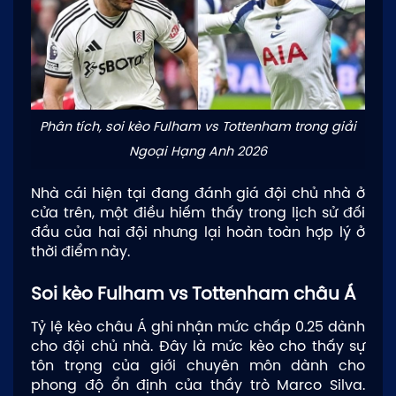
Phân tích, soi kèo Fulham vs Tottenham trong giải
Ngoại Hạng Anh 2026
Nhà cái hiện tại đang đánh giá đội chủ nhà ở
cửa trên, một điều hiếm thấy trong lịch sử đối
đầu của hai đội nhưng lại hoàn toàn hợp lý ở
thời điểm này.
Soi kèo Fulham vs Tottenham châu Á
Tỷ lệ kèo châu Á ghi nhận mức chấp 0.25 dành
cho đội chủ nhà. Đây là mức kèo cho thấy sự
tôn trọng của giới chuyên môn dành cho
phong độ ổn định của thầy trò Marco Silva.