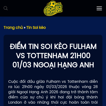
Bỏ
qua
nội
dung
Trang chủ
»
Tin Soi kèo
ĐIỂM TIN SOI KÈO FULHAM
VS TOTTENHAM 21H00
01/03 NGOẠI HẠNG ANH
Cuộc đối đầu giữa Fulham vs Tottenham diễn
ra lúc 21h00 ngày 01/03/2026 thuộc vòng 28
giải Ngoại Hạng Anh 2026 đang trở thành tâm
điểm của sự chú ý khi hai đội bóng thành
London ở vào những thái cực hoàn toàn trái