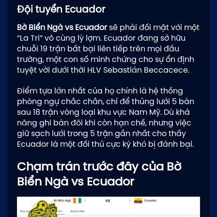
Đội tuyển Ecuador
Bờ Biển Ngà vs Ecuador
sẽ phải đối mặt với một
“La Tri” vô cùng lỳ lợm. Ecuador đang sở hữu
chuỗi 19 trận bất bại liên tiếp trên mọi đấu
trường, một con số minh chứng cho sự ổn định
tuyệt vời dưới thời HLV Sebastián Beccacece.
Điểm tựa lớn nhất của họ chính là hệ thống
phòng ngự chắc chắn, chỉ để thủng lưới 5 bàn
sau 18 trận vòng loại khu vực Nam Mỹ. Dù khả
năng ghi bàn đôi khi còn hạn chế, nhưng việc
giữ sạch lưới trong 5 trận gần nhất cho thấy
Ecuador là một đối thủ cực kỳ khó bị đánh bại.
Chạm trán trước đây của Bờ
Biển Ngà vs Ecuador