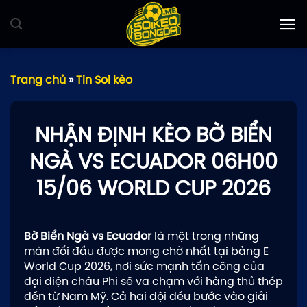
Bỏ
qua
nội
dung
Trang chủ
»
Tin Soi kèo
NHẬN ĐỊNH KÈO BỜ BIỂN
NGÀ VS ECUADOR 06H00
15/06 WORLD CUP 2026
Bờ Biển Ngà vs Ecuador
là một trong những
màn đối đầu được mong chờ nhất tại bảng E
World Cup 2026, nơi sức mạnh tấn công của
đại diện châu Phi sẽ va chạm với hàng thủ thép
đến từ Nam Mỹ. Cả hai đội đều bước vào giải