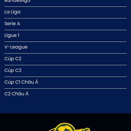
Bundesliga
La Liga
Serie A
Ligue 1
V-League
Cúp C2
Cúp C3
Cúp C1 Châu Á
C2 Châu Á