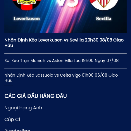
Nhận Định Kèo Leverkusen vs Sevilla 20h30 08/08 Giao
Hữu
Soi Kèo Trận Munich vs Aston Villa Lúc 19h00 Ngày 07/08
Nhận Định Kèo Sassuolo vs Celta Vigo 01h00 06/08 Giao
Hữu
CÁC GIẢ ĐẤU HÀNG ĐẦU
Ngoại Hạng Anh
Cúp C1