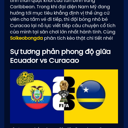
tinh thần quật khởi của tân binh vùng
Caribbean. Trong khi đại diện Nam Mỹ đang
hướng tới mục tiêu khẳng định vị thế ứng cử
viên cho tấm vé đi tiếp, thì đội bóng nhỏ bé
Curacao lại nỗ lực viết tiếp câu chuyện cổ tích
của mình tại sân chơi lớn nhất hành tinh. Cùng
Soikeobongda
phân tích kèo thật chi tiết nhé!
Sự tương phản phong độ giữa
Ecuador vs Curacao