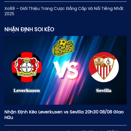
Xo88 – Giới Thiệu Trang Cược Đẳng Cấp Và Nổi Tiếng Nhất
2025
NHẬN ĐỊNH SOI KÈO
Nhận Định Kèo Leverkusen vs Sevilla 20h30 08/08 Giao
Hữu