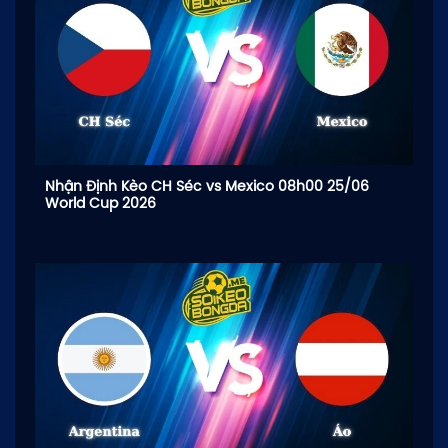
Nhận Định Kèo CH Séc vs Mexico 08h00 25/06
World Cup 2026