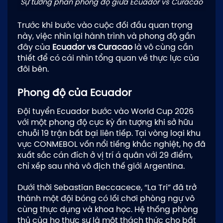
Sự tương phản phong độ giữa Ecuador vs Curacao
Trước khi bước vào cuộc đối đầu quan trọng
này, việc nhìn lại hành trình và phong độ gần
đây của
Ecuador vs Curacao
là vô cùng cần
thiết để có cái nhìn tổng quan về thực lực của
đôi bên.
Phong độ của Ecuador
Đội tuyển Ecuador bước vào World Cup 2026
với một phong độ cực kỳ ấn tượng khi sở hữu
chuỗi 19 trận bất bại liên tiếp. Tại vòng loại khu
vực CONMEBOL vốn nổi tiếng khắc nghiệt, họ đã
xuất sắc cán đích ở vị trí á quân với 29 điểm,
chỉ xếp sau nhà vô địch thế giới Argentina.
Dưới thời Sebastian Beccacece, “La Tri” đã trở
thành một đội bóng có lối chơi phòng ngự vô
cùng thực dụng và khoa học. Hệ thống phòng
thủ của họ thực sự là một thách thức cho bất