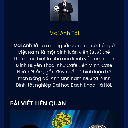
Mai Anh Tài
Mai Anh Tài
là một người đa năng nổi tiếng ở
Việt Nam, là một bình luận viên (BLV) thể
thao, đặc biệt là cho các kênh về game Liên
Minh Huyền Thoại như Cafe Liên Minh, Cafe
Nhân Phẩm, gần đây nhất là bình luận bộ
môn bóng đá. Anh sinh năm 1993 tại Ninh
Bình, tốt nghiệp Đại học Bách Khoa Hà Nội.
BÀI VIẾT LIÊN QUAN