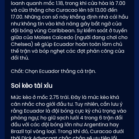
loanh quanh mốc 1.18, trong khi cửa hòa là 7.00
và cửa thắng cho Curacao lên tới 13.00 đến
17.00. Những con số này khẳng định nhà cái hầu
như không tin vào khả năng gây bất ngờ của
đội bóng vùng Caribbean. Sự kiểm soát ở tuyến
giữa của Moises Caicedo (người đang chơi cho
Chelsea) sẽ giúp Ecuador hoàn toàn làm chủ
thế trận và bóp nghẹt các đợt phản công của
đối thủ.
Chốt: Chọn Ecuador thắng cả trận.
Soi kèo tài xỉu
Mức kèo ở mốc 2.75 trái. Đây là mức kèo khá
cân nhắc cho giới đầu tư. Tuy nhiên, cần lưu ý
rằng Ecuador là đội bóng cực kỳ chú trọng vào
phòng ngự; họ giữ sạch lưới 4 trong 6 trận đối
đầu với các đội bóng lớn như Argentina hay
Brazil tại vòng loại. Trong khi đó, Curacao dưới
thời Dick Advocaat chắc chắn sẽ ưu tiên lối