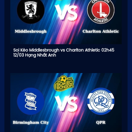
Soi Kèo Middlesbrough vs Charlton Athletic 02h45
12/03 Hạng Nhất Anh