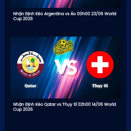
Nhận Định Kèo Argentina vs Áo 00h00 23/06 World
Cup 2026
Nhận Định Kèo Qatar vs Thụy Sĩ 02h00 14/06 World
Cup 2026