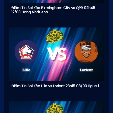
Điểm Tin Soi Kèo Birmingham City vs QPR 02h45
12/03 Hạng Nhất Anh
Điểm Tin Soi Kèo Lille vs Lorient 23h15 08/03 Ligue 1