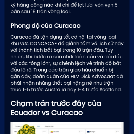
kỳ hàng công nào khi chỉ để lọt lưới vỏn vẹn 5
bàn sau 18 trận vòng loại.
Phong độ của Curacao
Curacao đã tận dụng tốt cơ hội tại vòng loại
khu vực CONCACAF để giành tấm vé lịch sử này
với thành tích bất bại trong 10 trận đấu. Tuy
nhiên, khi bước ra sân chơi toàn cầu và đối đầu
với các “ông lớn”, sự chênh lệch về trình độ bắt
đầu lộ rõ. Trong các trận giao hữu chuẩn bị
gần đây, đoàn quân của HLV Dick Advocaat đã
phải nhận những thất bại nặng nề như trận
thua 1-5 trước Australia hay 1-4 trước Scotland.
Chạm trán trước đây của
Ecuador vs Curacao