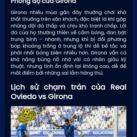
Phong độ của Girona
Girona nhiều mùa gần đây thường chơi khá
thất thường trên sân khách, đặc biệt là khi gặp
những đội đá thấp và chịu khó tranh chấp. Lối
đá của họ thường thiên về cầm bóng, đan bật
trung bình – nhanh, nhưng khi bị đối phương
bóp khoảng trống ở trung lộ thì dễ bế tắc và
phải nhồi bóng biên nhiều hơn. Girona vẫn có
khả năng bùng nổ nhờ vài cá nhân giàu kỹ
thuật, nhưng tính ổn định lại không cao, dễ để
mất điểm bởi những sai lầm hàng thủ.
Lịch sử chạm trán của Real
Oviedo vs Girona