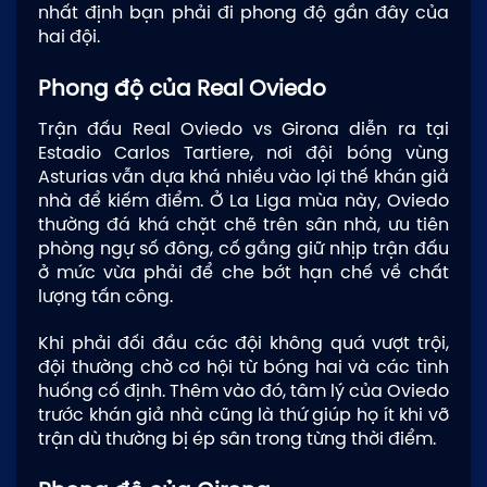
nhất định bạn phải đi phong độ gần đây của
hai đội.
Phong độ của Real Oviedo
Trận đấu Real Oviedo vs Girona diễn ra tại
Estadio Carlos Tartiere, nơi đội bóng vùng
Asturias vẫn dựa khá nhiều vào lợi thế khán giả
nhà để kiếm điểm. Ở La Liga mùa này, Oviedo
thường đá khá chặt chẽ trên sân nhà, ưu tiên
phòng ngự số đông, cố gắng giữ nhịp trận đấu
ở mức vừa phải để che bớt hạn chế về chất
lượng tấn công.
Khi phải đối đầu các đội không quá vượt trội,
đội thường chờ cơ hội từ bóng hai và các tình
huống cố định. Thêm vào đó, tâm lý của Oviedo
trước khán giả nhà cũng là thứ giúp họ ít khi vỡ
trận dù thường bị ép sân trong từng thời điểm.