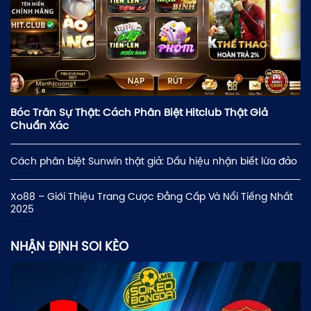
Bóc Trần Sự Thật: Cách Phân Biệt Hitclub Thật Giả
Chuẩn Xác
Cách phân biệt Sunwin thật giả: Dấu hiệu nhận biết lừa đảo
Xo88 – Giới Thiệu Trang Cược Đẳng Cấp Và Nổi Tiếng Nhất
2025
NHẬN ĐỊNH SOI KÈO