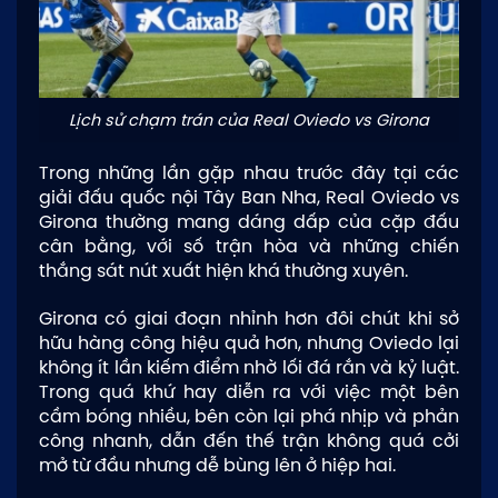
Lịch sử chạm trán của Real Oviedo vs Girona
Trong những lần gặp nhau trước đây tại các
giải đấu quốc nội Tây Ban Nha, Real Oviedo vs
Girona thường mang dáng dấp của cặp đấu
cân bằng, với số trận hòa và những chiến
thắng sát nút xuất hiện khá thường xuyên.
Girona có giai đoạn nhỉnh hơn đôi chút khi sở
hữu hàng công hiệu quả hơn, nhưng Oviedo lại
không ít lần kiếm điểm nhờ lối đá rắn và kỷ luật.
Trong quá khứ hay diễn ra với việc một bên
cầm bóng nhiều, bên còn lại phá nhịp và phản
công nhanh, dẫn đến thế trận không quá cởi
mở từ đầu nhưng dễ bùng lên ở hiệp hai.