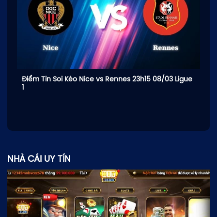
Điểm Tin Soi Kèo Nice vs Rennes 23h15 08/03 Ligue
1
NHÀ CÁI UY TÍN