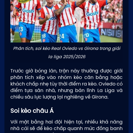
Phân tích, soi kèo Real Oviedo vs Girona trong giải
la liga 2025/2026
Trước giờ bóng lăn, trận này thường được giới
phân tích xếp vào nhóm kèo cân bằng hoặc
khách chấp nhẹ tùy thời điểm ra kèo. Oviedo có
điểm tựa sân nhà, nhưng bản lĩnh La Liga và
chiều sâu lực lượng lại nghiêng về Girona.
Soi kèo châu Á
Với mặt bằng hai đội hiện tại, nhiều khả năng
nhà cái sẽ để kèo chấp quanh mức đồng banh